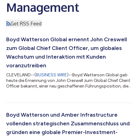
Management
Get RSS Feed
Boyd Watterson Global ernennt John Creswell
zum Global Chief Client Officer, um globales
Wachstum und Interaktion mit Kunden
voranzutreiben
CLEVELAND--(
BUSINESS WIRE
)--Boyd Watterson Global gab
heute die Ernennung von John Creswell zum Global Chief Client
Officer bekannt, einer neu geschaffenen Führungsposition, die
das Streben nach Wachstum und die Entwicklung zu einer
weltweit führenden Plattform für alternative Anlagen
widerspiegelt. In dieser Position wird Creswell den weltweiten
Vertrieb, die Kundenbetreuung und die Marketingaktivitäten in
den Vereinigten Staaten, Europa und im asiatisch-pazifischen
Boyd Watterson und Amber Infrastructure
Raum leiten. Dabei wird er...
vollenden strategischen Zusammenschluss und
gründen eine globale Premier-Investment-