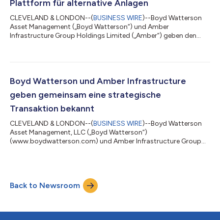
Plattform für alternative Anlagen
CLEVELAND & LONDON--(
BUSINESS WIRE
)--Boyd Watterson
Asset Management („Boyd Watterson“) und Amber
Infrastructure Group Holdings Limited („Amber“) geben den
Abschluss ihres zuvor angekündigten strategischen
Zusammenschlusses bekannt. Die Transaktion wurde am 30.
August abgeschlossen, nachdem alle erforderlichen
Zustimmungen der Investoren und der Aufsichtsbehörden,
einschließlich der Zustimmung der britischen FCA, eingegangen
Boyd Watterson und Amber Infrastructure
waren. Durch den Zusammenschluss entsteht eine weltweit
geben gemeinsam eine strategische
diversifiziert...
Transaktion bekannt
CLEVELAND & LONDON--(
BUSINESS WIRE
)--Boyd Watterson
Asset Management, LLC („Boyd Watterson“)
(www.boydwatterson.com) und Amber Infrastructure Group
Holdings Limited („Amber“) (www.amberinfrastructure.com)
haben gemeinsam bekannt gegeben, dass sie sich unter einer
gemeinsamen Muttergesellschaft zusammenschließen werden,
um eine globale, diversifizierte
Back to Newsroom
Vermögensverwaltungsplattform für Immobilien, Infrastruktur
und festverzinsliche Wertpapiere (das „Unternehmen“) zu
schaffen. Nach Abschluss der...