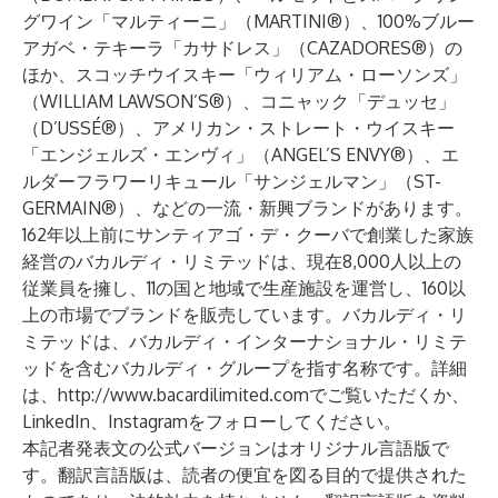
グワイン「マルティーニ」（MARTINI®）、100%ブルー
アガベ・テキーラ「カサドレス」（CAZADORES®）の
ほか、スコッチウイスキー「ウィリアム・ローソンズ」
（WILLIAM LAWSON’S®）、コニャック「デュッセ」
（D’USSÉ®）、アメリカン・ストレート・ウイスキー
「エンジェルズ・エンヴィ」（ANGEL’S ENVY®）、エ
ルダーフラワーリキュール「サンジェルマン」（ST-
GERMAIN®）、などの一流・新興ブランドがあります。
162年以上前にサンティアゴ・デ・クーバで創業した家族
経営のバカルディ・リミテッドは、現在8,000人以上の
従業員を擁し、11の国と地域で生産施設を運営し、160以
上の市場でブランドを販売しています。バカルディ・リ
ミテッドは、バカルディ・インターナショナル・リミテ
ッドを含むバカルディ・グループを指す名称です。詳細
は、
http://www.bacardilimited.com
でご覧いただくか、
LinkedIn
、
Instagram
をフォローしてください。
本記者発表文の公式バージョンはオリジナル言語版で
す。翻訳言語版は、読者の便宜を図る目的で提供された