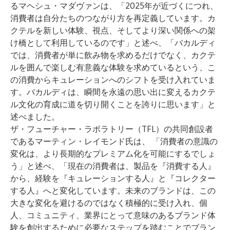
るマヘシュ・マダヴァンは、「2025年が近づくにつれ、
消費者は自分たちのつながり方を再定義しています。カ
クテルを新しい体験、視点、そしてより深い関係への架
け橋として利用しているのです」と述べ、「バカルディ
では、消費者が単に飲み物を求めるだけでなく、カクテ
ルを囲んで楽しむ有意義な体験を求めているという、こ
の消費からキュレーションへのシフトを受け入れていま
す。バカルディは、瞬間を永遠の思い出に変えるカクテ
ル文化の育成に道を切り開くことを誇りに思います」と
述べました。
ザ・フューチャー・ラボラトリー（TFL）の共同創設者
であるマーティン・レイモンド氏は、 「消費者の意識の
変化は、より長期的なプレミアム化を可能にするでしょ
う」と述べ、「現在の消費者は、製品を『消費する人』
から、経験を『キュレーションする人』と『コレクター
する人』へと変化しています。未来のブランドは、この
大きな変化を避けるのではなく積極的に受け入れ、個
人、コミュニティ、業界にとって意味のあるブランド体
験を創出するために必要なステップを踏むことでブラン