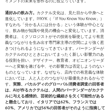
イメントの未来を形作るのに役立っています。
通好みの飲み方。
カクテル文化は、見た目から中身へと
進化しています。IYKYK（「If You Know You Know」）
すなわち「分かる人には分かる」という体験が中心とな
り、飲み物が知識や発見の機会へと変化しています。消
費者は、ミクソロジストがその技術を駆使してより有意
義なつながりを生み出す専門家主導の空間により強く惹
きつけられるようになってきています。バーテンダーが
カクテルのひとときにおいてまったく新しい影響力のあ
る役割を担い、デザイナー、教育者、オピニオンリーダ
ーへと変貌を遂げる中、その影響力は否定しようのない
ものとなっています。なぜなら、店内での有意義な体験
においては、人と人とのつながりが最優先されるからで
す。
実際、バカルディのグローバル消費者調査の回答者
は、AIが作るカクテルは、人間のバーテンダーがカクテ
ルに与える感情的、芸術的な繊細さを欠く可能性がある
と懸念しており、イタリアでは62%、フランスでは
60%、アメリカでは56%の回答者がそのように指摘して