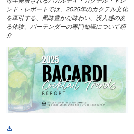
毎年発表されるバカルディ・カクテル・トレ
ンド・レポートでは、2025年のカクテル文化
を牽引する、風味豊かな味わい、没入感のあ
る体験、バーテンダーの専門知識について紹
介
The
coc