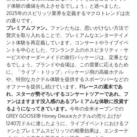
ド体験の価値を向上させるでしょう」と述べました。
2025年のスピリッツ業界を定義するマクロトレンドは次
の通りです。
プレミアムファン。
ファンたちは、思いがけない方法で
贅沢を取り入れることで、プレミアムなエンターテイメ
ント体験を再定義しています。コンサートやライブイベ
ントを中心とした、ワンランク上のホスピタリティ・サ
ービスやオーダーメイドの旅行パッケージは、定番とな
るでしょう。ブランドや会場は、この需要に応えるため
に、「ライブ・トリップ」パッケージ用の高級ホテル
や、特別なカクテル体験を提供するスポーツバーなどの
オファーを提供し続けています。
F1レースの週末であ
れ、スターが勢ぞろいするコンサートツアーであれ、フ
ァンはますます没入感のあるプレミアムな体験に投資す
るようになってきています。
今年の全米オープンでの
GREY GOOSE® Honey Deuceカクテルの売り上げが
1240万ドルに達したように、ライブイベントにおけるフ
ァンとプレミアムスピリッツの相乗効果は、エンターテ