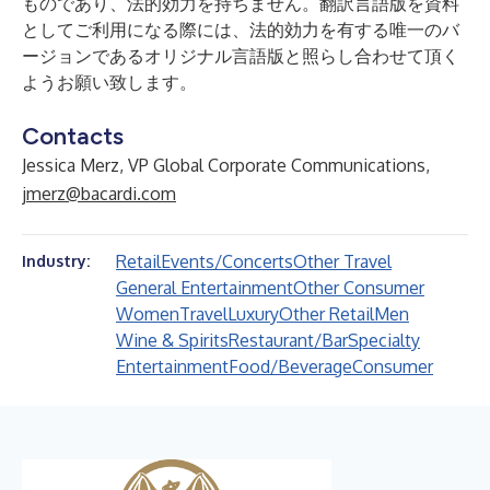
ものであり、法的効力を持ちません。翻訳言語版を資料
としてご利用になる際には、法的効力を有する唯一のバ
ージョンであるオリジナル言語版と照らし合わせて頂く
ようお願い致します。
Contacts
Jessica Merz, VP Global Corporate Communications,
jmerz@bacardi.com
Retail
Events/Concerts
Other Travel
Industry:
General Entertainment
Other Consumer
Women
Travel
Luxury
Other Retail
Men
Wine & Spirits
Restaurant/Bar
Specialty
Entertainment
Food/Beverage
Consumer