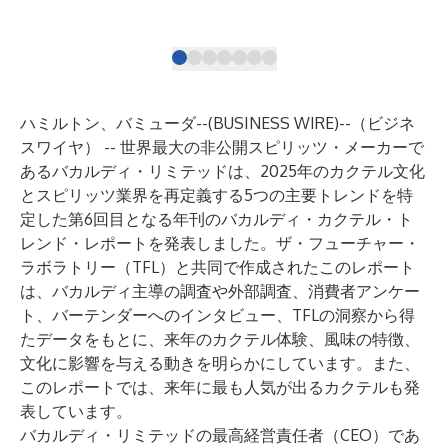
ハミルトン、バミューダ--(
BUSINESS WIRE
)--
（ビジネ
スワイヤ） -- 世界最大の非公開スピリッツ・メーカーで
あるバカルディ・リミテッドは、2025年のカクテル文化
とスピリッツ業界を再定義する5つの主要トレンドを特
定した第6回目となる年刊のバカルディ・カクテル・ト
レンド・レポートを発表しました。ザ・フューチャー・
ラボラトリー（TFL）と共同で作成されたこのレポート
は、バカルディ主導の調査や外部調査、消費者アンケー
ト、バーテンダーへのインタビュー、TFLの洞察から得
たデータをもとに、来年のカクテル体験、風味の特徴、
文化に影響を与える動きを明らかにしています。また、
このレポートでは、来年に最も人気が出るカクテルも発
表しています。
バカルディ・リミテッドの最高経営責任者（CEO）であ