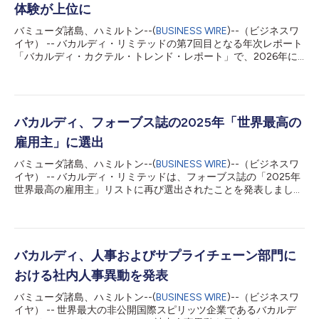
体験が上位に
バミューダ諸島、ハミルトン--(
BUSINESS WIRE
)--（ビジネスワ
イヤ） -- バカルディ・リミテッドの第7回目となる年次レポート
「バカルディ・カクテル・トレンド・レポート」で、2026年に
カクテル文化とスピリッツ業界を再構築する5つの特徴的なトレ
ンドが明らかになりました。世界最大の非公開国際スピリッツ企
業であるバカルディ・リミテッドが、ザ・フューチャー・ラボラ
トリー（TFL）との提携により発表した今回のレポートは、バカ
ルディ主導および第三者機関による調査、消費者アンケート、バ
バカルディ、フォーブス誌の2025年「世界最高の
ーテンダーとのインタビュー、そしてTFLのトレンド予測データ
雇用主」に選出
に基づき、今後1年間におけるカクテル体験、味にまつわる新た
な変化、飲酒文化を形作る要因について解説しています。また同
バミューダ諸島、ハミルトン--(
BUSINESS WIRE
)--（ビジネスワ
レポートでは、2026年に最も人気を集めるカクテルや、飲酒の
イヤ） -- バカルディ・リミテッドは、フォーブス誌の「2025年
法定年齢に達した若年層消費者向けのトレンドも紹介していま
世界最高の雇用主」リストに再び選出されたことを発表しまし
す。 「Z世代による飲酒量が減ったわけではなく、単に、より早
た。これは、優れた人材と優れた文化は決して時代遅れにならな
い年齢から、より気軽に、そしてより明確な目的を持って飲酒す
いことを証明するものです。同族経営であるバカルディは、50
るようになっています」と、バカルディのグローバル・オン・ト
か国を超える地域で実施された30万件以上の独立した調査に基
レード部門バイス・プレジデントのショー...
づくこの世界的なランキングに再び選出されました。調査参加者
は、家族や友人に企業を推奨するかどうか、そして職場環境、給
バカルディ、人事およびサプライチェーン部門に
与、その他の主要な基準に基づいて企業を評価しました。世界最
おける社内人事異動を発表
大規模の非公開企業で国際的に事業を展開するスピリッツメーカ
ーであるバカルディは、スピリッツメーカーの中で最高位の86
バミューダ諸島、ハミルトン--(
BUSINESS WIRE
)--（ビジネスワ
位を獲得しました。 バカルディ・リミテッドの最高人事責任者
イヤ） -- 世界最大の非公開国際スピリッツ企業であるバカルデ
であるデイブ・イングラムは、「フォーブス誌の『世界最高の雇