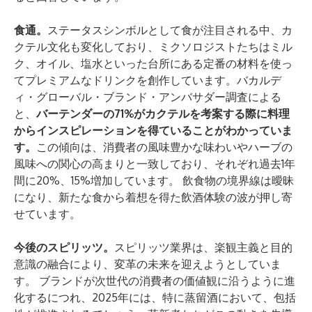
食通。
ステータスシンボルとして食が注目される中、カ
クテル文化も変化しており、ミクソロジストたちはミル
ク、オイル、塩水といった台所にある定番の材料を使っ
てプレミアムなドリンクを創作しています。バカルデ
ィ・グローバル・ブランド・アンバサダー調査による
と、
バーテンダーの71%がカクテルを考案する際に料理
からインスピレーションを得ていることがわかっていま
す。
この傾向は、消費者の風味豊かな味わいやハーブの
風味への関心の高まりと一致しており、それぞれ過去1年
間に20%、15%増加しています。 飲食物の境界線は曖昧
になり、新たな食から着想を得た飲酒体験の波が押し寄
せています。
今後のスピリッツ。
スピリッツ業界は、楽観主義と目的
意識の融合により、変革の未来を迎えようとしていま
す。 ブランドが次世代の消費者の価値観に沿うように進
化するにつれ、2025年には、特に蒸留酒において、包括