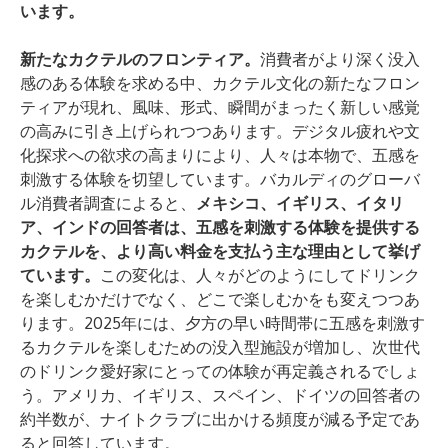
います。
新たなカクテルのフロンティア。
消費者がより深く没入
感のある体験を求める中、カクテル文化の新たなフロン
ティアが現れ、風味、形式、瞬間がまったく新しい感覚
の高みに引き上げられつつあります。デジタル疲れや文
化探求への欲求の高まりにより、人々は本物で、五感を
刺激する体験を切望しています。バカルディのグローバ
ル消費者調査によると、
メキシコ、イギリス、イタリ
ア、インドの回答者は、五感を刺激する体験を提供する
カクテルを、より高い料金を支払う主な理由として挙げ
ています。
この変化は、人々がどのようにしてドリンク
を楽しむかだけでなく、どこで楽しむかをも変えつつあ
ります。2025年には、夕方の早い時間帯に五感を刺激す
るカクテルを楽しむための没入型施設が増加し、次世代
のドリンク愛好家にとっての体験が再定義されるでしょ
う。アメリカ、イギリス、スペイン、ドイツの回答者の
約半数が、ナイトクラブに出かける頻度が減る予定であ
ると回答しています。