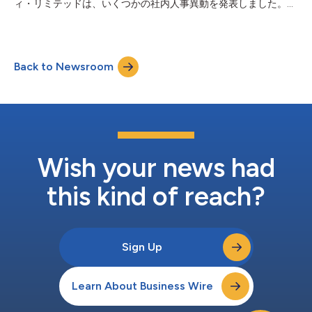
ィ・リミテッドは、いくつかの社内人事異動を発表しました。こ
用主』に再び選出されたことは、当社の企業文化と世界のチーム
れにより、同社のリーダーシップ開発に対するグローバルな取り
の努力の証です。当社の成功の根底にあるのは、従業員に対する
組みと、人材へのコミットメントを改めて示しています。 デイ
深いコミットメントです。当社は、誰もが価値を認められ、支援
ブ・イングラムがチーフ・ピープル＆ビジネス・トランスフォー
を受け、成長できると感じられる職場環境を育んで...
メーション・オフィサーに任命され、将来に対応できる組織づく
Back to Newsroom
りを推進する役割を担います。この役職においてデイブは、人材
管理、後継者計画、パフォーマンス管理、能力開発を引き続き重
視します。これらは、163年以上にわたるレガシーを築き、将来
の世代の成功を支える中核となるものです。バカルディ・グロー
バル・リーダーシップ・チームの一員であるデイブは、直近では
チーフ・サプライチェーン・オフィサーを務め、世界各地の生産
拠点と物流の指揮、バカルディ製品の一貫した卓越した品質と味
わいの確保、さらに原材料調達の管理を統括しました。また、シ
Wish your news had
ンガポール、アムステルダム、上海、メキシコ、英国、バミュー
ダでの生活経験を通じて培った真のグローバルな視...
this kind of reach?
Sign Up
Learn About Business Wire