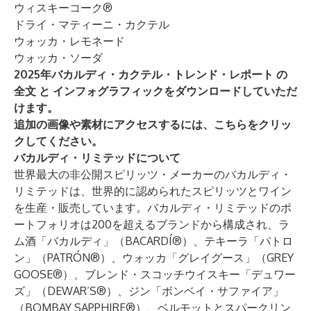
ウィスキーコーク®
ドライ・マティーニ・カクテル
ウォッカ・レモネード
ウォッカ・ソーダ
2025年バカルディ・カクテル・トレンド・レポート
の
全文
と
インフォグラフィックをダウンロードしていただ
けます。
追加の画像や素材にアクセスするには、
こちら
をクリッ
クしてください。
バカルディ・リミテッドについて
世界最大の非公開スピリッツ・メーカーのバカルディ・
リミテッドは、世界的に認められたスピリッツとワイン
を生産・販売しています。バカルディ・リミテッドのポ
ートフォリオは200を超えるブランドから構成され、ラ
ム酒「バカルディ」（BACARDÍ®）、テキーラ「パトロ
ン」（PATRÓN®）、ウォッカ「グレイグース」（GREY
GOOSE®）、ブレンド・スコッチウイスキー「デュワー
ズ」（DEWAR’S®）、ジン「ボンベイ・サファイア」
（BOMBAY SAPPHIRE®）、ベルモットとスパークリン