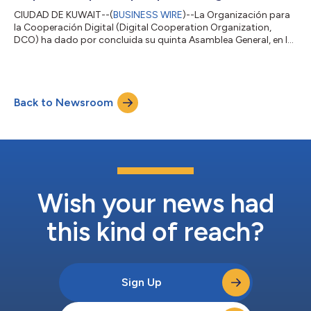
CIUDAD DE KUWAIT--(
BUSINESS WIRE
)--La Organización para
la Cooperación Digital (Digital Cooperation Organization,
DCO) ha dado por concluida su quinta Asamblea General, en la
que los Estados miembros adoptaron la Declaración de Kuwait
sobre la IA responsable para la prosperidad digital mundial y
acordaron medidas para promover una transformación digital
inclusiva, confiable y escalable en la era de la IA. Convocada los
Back to Newsroom
días 4 y 5 de febrero de 2026 bajo la presidencia del Estado de
Kuwait, la A...
Wish your news had
this kind of reach?
Sign Up