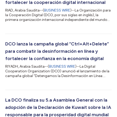
fortalecer la cooperación digital internacional
RIAD, Arabia Saudita--(
BUSINESS WIRE
)--La Organización para
la Cooperación Digital (DCO, por sus siglas en inglés), la
primera organización internacional independiente del mundo
dedicada a promover el crecimiento inclusivo y sostenible de la
economía digital, anunció hoy el lanzamiento de la Global
Expert Community (GEC), una nueva plataforma destinada a
reunir conocimiento especializado y fomentar la colaboración
internacional en torno a iniciativas de alto impacto en los
DCO lanza la campaña global “Ctrl+Alt+Delete”
Estados miembros de l...
para combatir la desinformación en línea y
fortalecer la confianza en la economía digital
RIYADH, Arabia Saudita--(
BUSINESS WIRE
)--La Digital
Cooperation Organization (DCO) anunció el lanzamiento de la
campaña global “Detengamos la Desinformación en Línea:
Ctrl+Alt+Delete”, destinada a contrarrestar la desinformación
en internet y reforzar la confianza en la economía digital. La
organización hizo un llamado a la acción coordinada de
gobiernos, medios de comunicación, el sector privado y las
plataformas digitales. La campaña representa la culminación
La DCO finaliza su 5.a Asamblea General con la
de un año de trabajo multilateral...
adopción de la Declaración de Kuwait sobre la IA
responsable para la prosperidad digital mundial