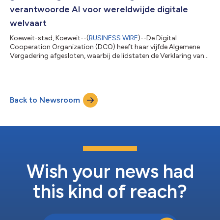
verantwoorde AI voor wereldwijde digitale
welvaart
Koeweit-stad, Koeweit--(
BUSINESS WIRE
)--De Digital
Cooperation Organization (DCO) heeft haar vijfde Algemene
Vergadering afgesloten, waarbij de lidstaten de Verklaring van
Koeweit over verantwoorde AI voor wereldwijde digitale
welvaart hebben aangenomen en overeenstemming hebben
bereikt over acties om inclusieve, vertrouwde en schaalbare
digitale transformatie in het AI-tijdperk te bevorderen. De
Back to Newsroom
Algemene Vergadering, die op 4 en 5 februari 2026 werd
bijeengeroepen onder het voorzitterschap van...
Wish your news had
this kind of reach?