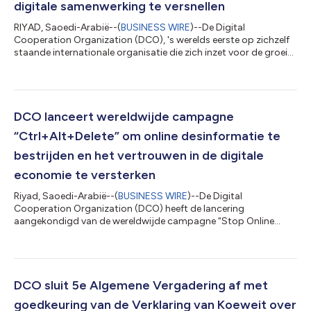
digitale samenwerking te versnellen
RIYAD, Saoedi-Arabië--(
BUSINESS WIRE
)--De Digital
Cooperation Organization (DCO), 's werelds eerste op zichzelf
staande internationale organisatie die zich inzet voor de groei
van een inclusieve en duurzame digitale economie, heeft
vandaag de lancering aangekondigd van de Global Expert
Community (GEC) - een nieuw platform dat is ontworpen om
expertise te mobiliseren en internationale samenwerking te
bevorderen ter ondersteuning van digitale initiatieven met een
DCO lanceert wereldwijde campagne
grote impact in DCO-lidstaten en...
“Ctrl+Alt+Delete” om online desinformatie te
bestrijden en het vertrouwen in de digitale
economie te versterken
Riyad, Saoedi-Arabië--(
BUSINESS WIRE
)--De Digital
Cooperation Organization (DCO) heeft de lancering
aangekondigd van de wereldwijde campagne “Stop Online
Misinformation: Ctrl+Alt+Delete” om online desinformatie tegen
te gaan en het vertrouwen in de digitale economie te versterken.
Daarbij roept de organisatie op tot gecoördineerde actie van
overheden, media, de private sector en digitale platforms. De
campagne vormt het hoogtepunt van een jaar van
DCO sluit 5e Algemene Vergadering af met
aanhoudende multilaterale en multistakeholder-b...
goedkeuring van de Verklaring van Koeweit over