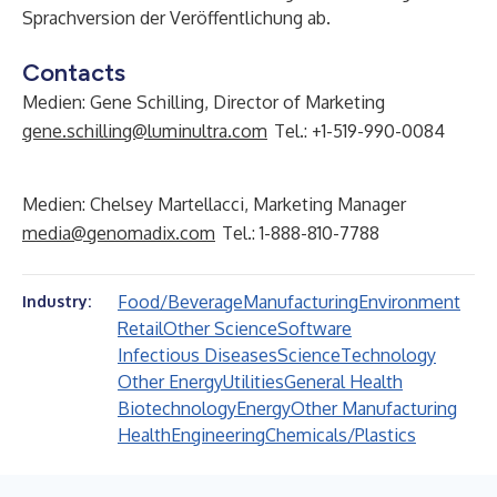
Sprachversion der Veröffentlichung ab.
Contacts
Medien: Gene Schilling, Director of Marketing
gene.schilling@luminultra.com
Tel.: +1-519-990-0084
Medien: Chelsey Martellacci, Marketing Manager
media@genomadix.com
Tel.: 1-888-810-7788
Food/Beverage
Manufacturing
Environment
Industry:
Retail
Other Science
Software
Infectious Diseases
Science
Technology
Other Energy
Utilities
General Health
Biotechnology
Energy
Other Manufacturing
Health
Engineering
Chemicals/Plastics