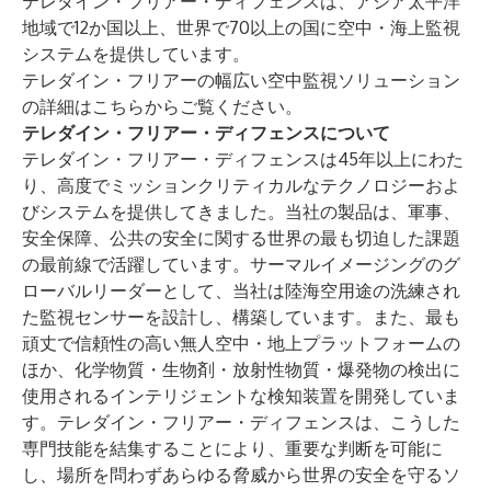
テレダイン・フリアー・ディフェンスは、アジア太平洋
地域で12か国以上、世界で70以上の国に空中・海上監視
システムを提供しています。
テレダイン・フリアーの幅広い空中監視ソリューション
の詳細は
こちら
からご覧ください。
テレダイン・フリアー・ディフェンスについて
テレダイン・フリアー・ディフェンスは45年以上にわた
り、高度でミッションクリティカルなテクノロジーおよ
びシステムを提供してきました。当社の製品は、軍事、
安全保障、公共の安全に関する世界の最も切迫した課題
の最前線で活躍しています。サーマルイメージングのグ
ローバルリーダーとして、当社は陸海空用途の洗練され
た監視センサーを設計し、構築しています。また、最も
頑丈で信頼性の高い無人空中・地上プラットフォームの
ほか、化学物質・生物剤・放射性物質・爆発物の検出に
使用されるインテリジェントな検知装置を開発していま
す。テレダイン・フリアー・ディフェンスは、こうした
専門技能を結集することにより、重要な判断を可能に
し、場所を問わずあらゆる脅威から世界の安全を守るソ