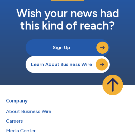
る企業という他に類を見ない当社の地位を土台として構築されて
おり、高解像度の赤外線イメージング機能、スマート対象追跡機
Wish your news had
能、レーザー照射機能、および業界をリードするサポート...
this kind of reach?
Sign Up
Learn About Business Wire
Company
About Business Wire
Careers
Media Center