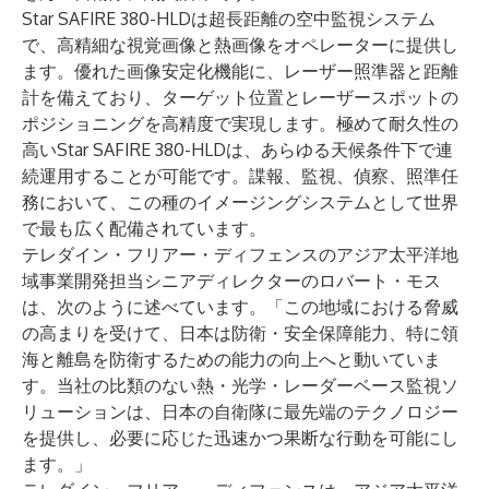
Star SAFIRE 380-HLD
は超長距離の空中監視システム
で、高精細な視覚画像と熱画像をオペレーターに提供し
ます。優れた画像安定化機能に、レーザー照準器と距離
計を備えており、ターゲット位置とレーザースポットの
ポジショニングを高精度で実現します。極めて耐久性の
高いStar SAFIRE 380-HLDは、あらゆる天候条件下で連
続運用することが可能です。諜報、監視、偵察、照準任
務において、この種のイメージングシステムとして世界
で最も広く配備されています。
テレダイン・フリアー・ディフェンスのアジア太平洋地
域事業開発担当シニアディレクターのロバート・モス
は、次のように述べています。「この地域における脅威
の高まりを受けて、日本は防衛・安全保障能力、特に領
海と離島を防衛するための能力の向上へと動いていま
す。当社の比類のない熱・光学・レーダーベース監視ソ
リューションは、日本の自衛隊に最先端のテクノロジー
を提供し、必要に応じた迅速かつ果断な行動を可能にし
ます。」