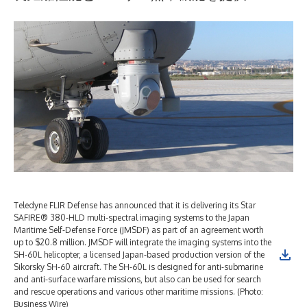
Teledyne FLIR Defense has announced that it is delivering its Star
SAFIRE® 380-HLD multi-spectral imaging systems to the Japan
Maritime Self-Defense Force (JMSDF) as part of an agreement worth
up to $20.8 million. JMSDF will integrate the imaging systems into the
SH-60L helicopter, a licensed Japan-based production version of the
Sikorsky SH-60 aircraft. The SH-60L is designed for anti-submarine
and anti-surface warfare missions, but also can be used for search
and rescue operations and various other maritime missions. (Photo:
Business Wire)