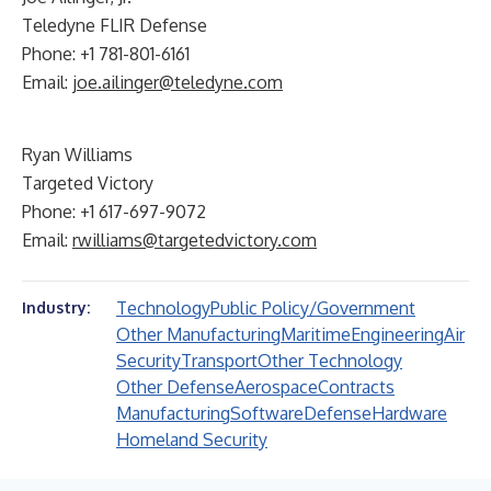
Teledyne FLIR Defense
Phone: +1 781-801-6161
Email:
joe.ailinger@teledyne.com
Ryan Williams
Targeted Victory
Phone: +1 617-697-9072
Email:
rwilliams@targetedvictory.com
Technology
Public Policy/Government
Industry:
Other Manufacturing
Maritime
Engineering
Air
Security
Transport
Other Technology
Other Defense
Aerospace
Contracts
Manufacturing
Software
Defense
Hardware
Homeland Security