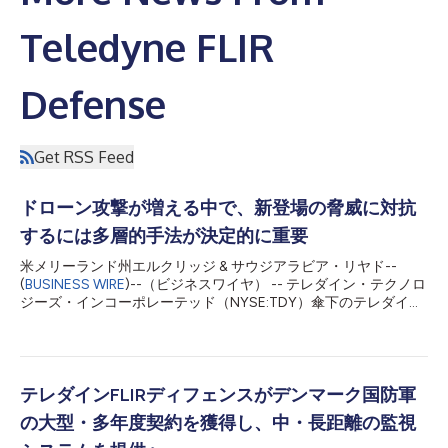
Teledyne FLIR
Defense
Get RSS Feed
ドローン攻撃が増える中で、新登場の脅威に対抗
するには多層的手法が決定的に重要
米メリーランド州エルクリッジ & サウジアラビア・リヤド--
(
BUSINESS WIRE
)--（ビジネスワイヤ） -- テレダイン・テクノロ
ジーズ・インコーポレーテッド（NYSE:TDY）傘下のテレダイン
FLIRディフェンスは、新しいホワイトペーパーの中で、小型無人
航空機システム（sUAS）を兵器として使用することがもたらす
生命・財産への脅威に対抗するためには、その他にも必要不可欠
なものがありますが、一般的なアーキテクチャーと情報共有を取
り入れた多層的手法が必要だとしています。 1月には、イエメン
テレダインFLIRディフェンスがデンマーク国防軍
の非国家主体が小型無人航空機システムを利用してアラブ首長国
の大型・多年度契約を獲得し、中・長距離の監視
連邦に破壊的攻撃をかけ、燃料補給車3台を破壊し、アブダビの
国際空港に損害を与えました。ペルシャ湾岸地域には他にもドロ