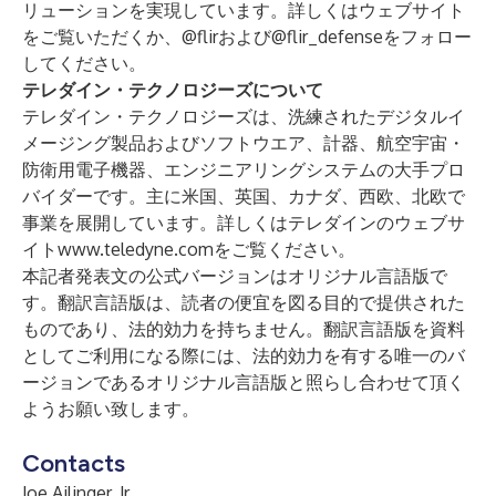
リューションを実現しています。詳しくは
ウェブサイト
をご覧いただくか、
@flir
および
@flir_defense
をフォロー
してください。
テレダイン・テクノロジーズについて
テレダイン・テクノロジーズは、洗練されたデジタルイ
メージング製品およびソフトウエア、計器、航空宇宙・
防衛用電子機器、エンジニアリングシステムの大手プロ
バイダーです。主に米国、英国、カナダ、西欧、北欧で
事業を展開しています。詳しくはテレダインのウェブサ
イト
www.teledyne.com
をご覧ください。
本記者発表文の公式バージョンはオリジナル言語版で
す。翻訳言語版は、読者の便宜を図る目的で提供された
ものであり、法的効力を持ちません。翻訳言語版を資料
としてご利用になる際には、法的効力を有する唯一のバ
ージョンであるオリジナル言語版と照らし合わせて頂く
ようお願い致します。
Contacts
Joe Ailinger, Jr.