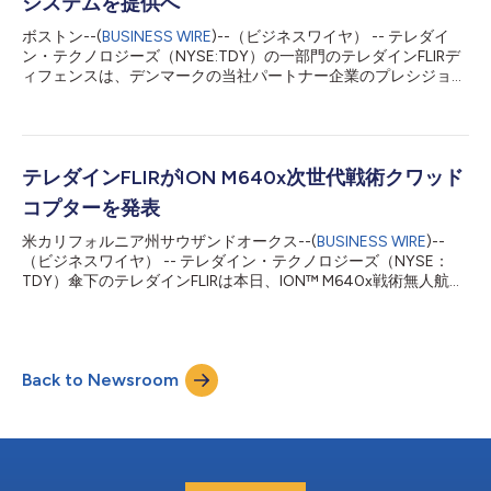
システムを提供へ
ーン事件があり、例えば2019年にはサウジアラビアの世界最大
ボストン--(
BUSINESS WIRE
)--（ビジネスワイヤ） -- テレダイ
の製油所が攻撃を受けています。 このホワイトペーパー「小型
ン・テクノロジーズ（NYSE:TDY）の一部門のテレダインFLIRデ
ドローンによる大きな問題（そしてその対抗策）」は、世界の政
ィフェンスは、デンマークの当社パートナー企業のプレシジョ
府が柔軟性とカスタマイズ可能性を備えるとともに無理のない負
ン・テクニック・ディフェンス・グループと共に、両社がデンマ
担で利用できるsUAS対抗策（C-sUAS）ソリューションに対する
ーク防衛装備・兵たん組織（DALO）と7年間の包括協定を締結
ニーズの増大に迫られて...
し、地上・海洋・航空用の多様な中・長距離監視システムを提供
すると発表しました。またDALOは、両社とサービス・保守契約
も締結しました。 この契約の履行期間中の契約額は、1億ドルを
テレダインFLIRがION M640x次世代戦術クワッド
超える可能性があると見込まれています。 テレダインFLIRは、
コプターを発表
昼・夜間用全天候型の高度画像システムである
SeaFLIR®/TacFLIR® 280-HDEPおよびSeaFLIR/TacFLIR 380 HLD-
米カリフォルニア州サウザンドオークス--(
BUSINESS WIRE
)--
Xを提供してきました。今回の契約により、DALOは、これらの
（ビジネスワイヤ） -- テレダイン・テクノロジーズ（NYSE：
製品の多様なバージョンをデンマーク防衛モバイル・センサー・
TDY）傘下のテレダインFLIRは本日、ION™ M640x戦術無人航空
システム・プログラム向けに調達でき、陸・空・海軍ユーザーに
機システム（UAS）の提供開始を発表しました。米国で設計・開
よる監視のニーズに応えられるようになります。 テレダインFLIR
発・製造されたこのUASは、ION M440（Blue sUASの1つ）の能
ディフェンスのエグゼクティブバイスプレジデント兼...
力を元に構築されたもので、軍などの政府機関の顧客に対し、各
機関固有のミッションのためのクラス最高水準の能力を提供しま
Back to Newsroom
す。 テレダインFLIRの無人・統合ソリューション担当シニアディ
レクターのThomas Ramboは、次のように述べています。「当
社は実績ある米国本拠のエンジニアリング専門技術を持ち、防
衛・公共安全市場に注力してきたことから、お客さまは最も安全
で能力の高いUASソリューションを手に入れることができます。
ION M640xは、無人機システムとセンサー技術を国内で提供す