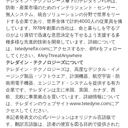
テレダイン・テクノロジーズ傘下のテレダインFLIRは、
防衛・産業市場のためのインテリジェント・センサー、
無人システム、統合ソリューションの分野で世界をリー
ドする企業であり、世界全体で計約4000人の従業員を擁
しています。1978年創業の当社は、命と暮らしを守るプ
ロがより適切で迅速な意思決定を下せるよう支援する多
種多様な先進的技術を開発しています。詳細について
は、
teledyneflir.com
にアクセスするか、@flirをフォロー
してください。#AnyThreatAnywhere
テレダイン・テクノロジーズについて
テレダイン・テクノロジーズは、高度なデジタル・イメ
ージング製品・ソフトウエア、計測機器、航空宇宙・防
衛用電子機器、エンジニアド・システムを提供する有力
企業です。テレダインは主に米国、英国、カナダ、西
欧、北欧に事業拠点を置いています。詳細情報について
は、テレダインのウェブサイト
www.teledyne.com
にア
クセスしてください。
本記者発表文の公式バージョンはオリジナル言語版で
す。翻訳言語版は、読者の便宜を図る目的で提供された