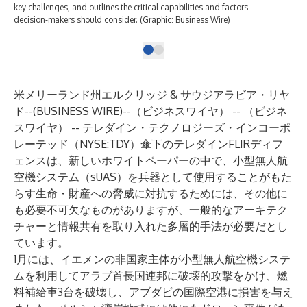
key challenges, and outlines the critical capabilities and factors
decision-makers should consider. (Graphic: Business Wire)
米メリーランド州エルクリッジ & サウジアラビア・リヤ
ド--(
BUSINESS WIRE
)--
（ビジネスワイヤ） -- （ビジネ
スワイヤ） -- テレダイン・テクノロジーズ・インコーポ
レーテッド（NYSE:TDY）傘下のテレダインFLIRディフ
ェンスは、新しいホワイトペーパーの中で、小型無人航
空機システム（sUAS）を兵器として使用することがもた
らす生命・財産への脅威に対抗するためには、その他に
も必要不可欠なものがありますが、一般的なアーキテク
チャーと情報共有を取り入れた多層的手法が必要だとし
ています。
1月には、イエメンの非国家主体が小型無人航空機システ
ムを利用してアラブ首長国連邦に破壊的攻撃をかけ、燃
料補給車3台を破壊し、アブダビの国際空港に損害を与え