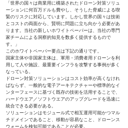
「世界の国々は商業用に構築されたドローン対策ソリュ
ーションに何百万ドルも費やし、そうした脅威による喫
緊のリスクに対応しています。しかし世界の国々は技術
とコストの両面から、賢明に問題に立ち向かう必要があ
ります。当社の新しいホワイトペーパーは、当社の専門
家チームによる洞察的知見を数多く提供するもので
す。」
このホワイトペーパー要点は下記の通りです。
国家主体や非国家主体は、軍用・消費者用ドローンを利
用して人や施設、最重要インフラを攻撃する事例が多く
なっている。
ドローン対策ソリューションはコスト効率が高くなけれ
ばならず、一般的な電子アーキテクチャーや標準的なイ
ンターフェースに基づく既存の技術を活用することで、
ハードウエア／ソフトウエアのアップグレードを迅速に
統合できる必要がある。
ソリューションはモジュール式で相互運用可能かつマル
チドメインであること、移動が容易なこと、ドローンス
ウォームを検知可能であることが必要。