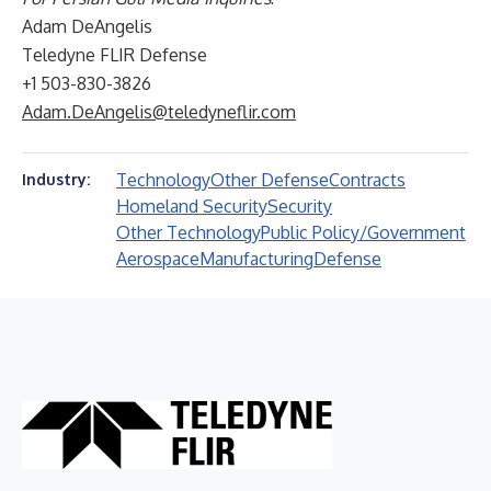
Adam DeAngelis
Teledyne FLIR Defense
+1 503-830-3826
Adam.DeAngelis@teledyneflir.com
Technology
Other Defense
Contracts
Industry:
Homeland Security
Security
Other Technology
Public Policy/Government
Aerospace
Manufacturing
Defense