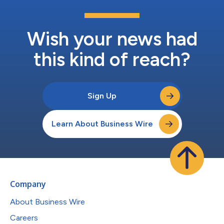
で能力の高いUASソリューションを手に入れることができます。
ION M640xは、無人機システムとセンサー技術を国内で提供す
る企業という他に類を見ない当社の地位を土台として構築されて
おり、高解像度の赤外線イメージング機能、スマート対象追跡機
Wish your news had
能、レーザー照射機能、および業界をリードするサポート...
this kind of reach?
Sign Up
Learn About Business Wire
Company
About Business Wire
Careers