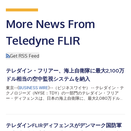
More News From
Teledyne FLIR
Get RSS Feed
テレダイン・フリアー、海上自衛隊に最大2,100万
ドル相当の空中監視システムを納入
東京--(
BUSINESS WIRE
)--（ビジネスワイヤ） -- テレダイン・テ
クノロジーズ（NYSE：TDY）の一部門のテレダイン・フリア
ー・ディフェンスは、日本の海上自衛隊に、最大2,080万ドル相
当の契約の一環で、マルチスペクトル・イメージングシステムの
Star SAFIRE® 380-HLDを納入していることを発表しました。 海
上自衛隊はこのイメージングシステムを、シコルスキーSH-60ヘ
リコプターを日本でライセンス生産したSH-60Lヘリコプターに
導入する予定です。SH-60Lは対潜戦および対水上戦向けに設計
テレダインFLIRディフェンスがデンマーク国防軍
されていますが、捜索救難活動やその他の多様な海上任務にも活