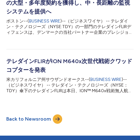
の大型・多年度契約を獲得し、中・長距離の監視
用できます。 このプログラムにおいて、テレダイン・フリア
ー・ディフェンスは、今後3年間でStar SAFIRE 380-HLDシステ
システムを提供へ
ムを10台納入します。すでに試験評価用の2台と予備の1台を海上
ボストン--(
BUSINESS WIRE
)--（ビジネスワイヤ） -- テレダイ
自衛隊に納入済みです。 Star SAFIRE 380-HLDは超長距離の空中
ン・テクノロジーズ（NYSE:TDY）の一部門のテレダインFLIRデ
監視システムで、高精細な視覚画像と熱画像をオペレーターに提
ィフェンスは、デンマークの当社パートナー企業のプレシジョ
供します。優れた画像安定化機能に、レーザー照準器と距離計を
ン・テクニック・ディフェンス・グループと共に、両社がデンマ
備えており、ターゲット位置...
ーク防衛装備・兵たん組織（DALO）と7年間の包括協定を締結
し、地上・海洋・航空用の多様な中・長距離監視システムを提供
すると発表しました。またDALOは、両社とサービス・保守契約
も締結しました。 この契約の履行期間中の契約額は、1億ドルを
テレダインFLIRがION M640x次世代戦術クワッド
超える可能性があると見込まれています。 テレダインFLIRは、
コプターを発表
昼・夜間用全天候型の高度画像システムである
SeaFLIR®/TacFLIR® 280-HDEPおよびSeaFLIR/TacFLIR 380 HLD-
米カリフォルニア州サウザンドオークス--(
BUSINESS WIRE
)--
Xを提供してきました。今回の契約により、DALOは、これらの
（ビジネスワイヤ） -- テレダイン・テクノロジーズ（NYSE：
製品の多様なバージョンをデンマーク防衛モバイル・センサー・
TDY）傘下のテレダインFLIRは本日、ION™ M640x戦術無人航空
システム・プログラム向けに調達でき、陸・空・海軍ユーザーに
機システム（UAS）の提供開始を発表しました。米国で設計・開
よる監視のニーズに応えられるようになります。 テレダインFLIR
発・製造されたこのUASは、ION M440（Blue sUASの1つ）の能
ディフェンスのエグゼクティブバイスプレジデント兼...
力を元に構築されたもので、軍などの政府機関の顧客に対し、各
機関固有のミッションのためのクラス最高水準の能力を提供しま
Back to Newsroom
す。 テレダインFLIRの無人・統合ソリューション担当シニアディ
レクターのThomas Ramboは、次のように述べています。「当
社は実績ある米国本拠のエンジニアリング専門技術を持ち、防
衛・公共安全市場に注力してきたことから、お客さまは最も安全