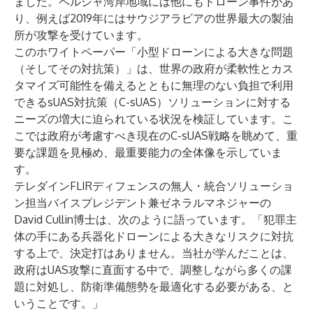
ました。ペルシャ湾岸地域には他にもドローン事件があ
り、例えば2019年にはサウジアラビアの世界最大の製油
所が攻撃を受けています。
このホワイトペーパー
「小型ドローンによる大きな問題
（そしてその対抗策）」
は、世界の政府が柔軟性とカス
タマイズ可能性を備えるとともに無理のない負担で利用
できるsUAS対抗策（C-sUAS）ソリューションに対する
ニーズの増大に迫られている状況を検証しています。こ
こでは政府が考慮すべき現在のC-sUAS戦略を眺めて、重
要な課題を見極め、最重要能力の全体像を示していま
す。
テレダインFLIRディフェンスの無人・統合ソリューショ
ン担当バイスプレジデント兼ゼネラルマネジャーの
David Cullin博士は、次のように語っています。「犯罪主
体の手にある兵器化ドローンによる大きなリスクに対抗
する上で、決定打はありません。当社が学んだことは、
政府はUAS攻撃に直面する中で、調整しながら多くの課
題に対処し、防衛準備態勢を最適化する必要がある、と
いうことです。」