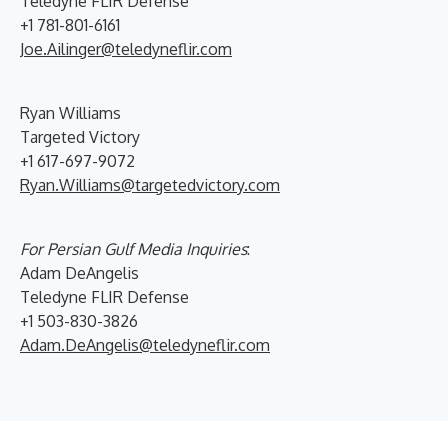
Teledyne FLIR Defense
+1 781-801-6161
Joe.Ailinger@teledyneflir.com
Ryan Williams
Targeted Victory
+1 617-697-9072
Ryan.Williams@targetedvictory.com
For Persian Gulf Media Inquiries
:
Adam DeAngelis
Teledyne FLIR Defense
+1 503-830-3826
Adam.DeAngelis@teledyneflir.com