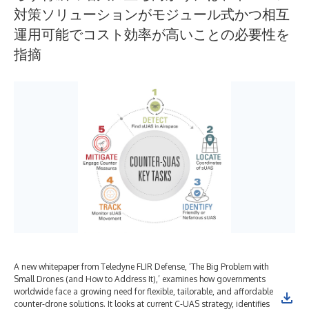
対策ソリューションがモジュール式かつ相互
運用可能でコスト効率が高いことの必要性を
指摘
A new whitepaper from Teledyne FLIR Defense, ‘The Big Problem with
Small Drones (and How to Address It),’ examines how governments
worldwide face a growing need for flexible, tailorable, and affordable
counter-drone solutions. It looks at current C-UAS strategy, identifies