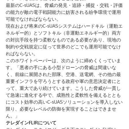
最新のC-sUASは、脅威の発見・追跡・捕捉・交戦・評価
の能力が敵の電子戦闘能力に妨害される紛争環境で運用
可能でなければならない。
現在および将来のC-sUASシステムはハードキル（運動エ
ネルギー的）とソフトキル（非運動エネルギー的）両方
の対抗手段を持つ柔軟なものである必要があり、現地の
制約や交戦規定に従って世界のどこでも運用可能でなけ
ればならない。
このホワイトペーパーは、次のように締めくくっていま
す。「悪者の手にある小型ドローンの脅威は間違いな
く、前線に展開された部隊、空港、送電網、その他の最
重要インフラを守ろうとする政府や軍の意思決定者にと
って、重大であり続けています。こうした脅威が一貫し
て急速に進化する中で、成熟性と柔軟性を備えるととも
にコスト効率の高いC-sUASソリューションを導入しない
限り、必要なレベルの防御を実現することはできませ
ん。」
テレダインFLIRについて