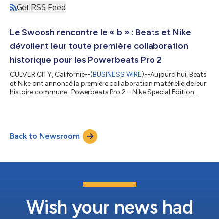
Get RSS Feed
Le Swoosh rencontre le « b » : Beats et Nike
dévoilent leur toute première collaboration
historique pour les Powerbeats Pro 2
CULVER CITY, Californie--(
BUSINESS WIRE
)--Aujourd'hui, Beats
et Nike ont annoncé la première collaboration matérielle de leur
histoire commune : Powerbeats Pro 2 – Nike Special Edition.
Dans un revirement de conception historique, Beats a, pour la
première fois, partagé l’espace réservé à son écouteur
emblématique avec un partenaire, en arborant le Swoosh de
Nike sur l’écouteur droit et le « b » signature de Beats sur le
Back to Newsroom
gauche. Cette édition limitée associe la palette de couleurs «
Volt » très...
Wish your news had