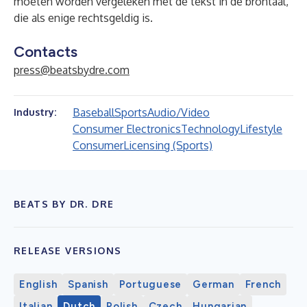
moeten worden vergeleken met de tekst in de brontaal,
die als enige rechtsgeldig is.
Contacts
press@beatsbydre.com
Baseball
Sports
Audio/Video
Industry:
Consumer Electronics
Technology
Lifestyle
Consumer
Licensing (Sports)
BEATS BY DR. DRE
RELEASE VERSIONS
English
Spanish
Portuguese
German
French
Italian
Dutch
Polish
Czech
Hungarian