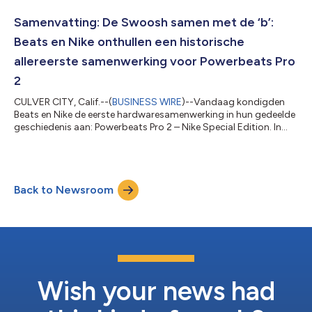
Samenvatting: De Swoosh samen met de ‘b’:
Beats en Nike onthullen een historische
allereerste samenwerking voor Powerbeats Pro
2
CULVER CITY, Calif.--(
BUSINESS WIRE
)--Vandaag kondigden
Beats en Nike de eerste hardwaresamenwerking in hun gedeelde
geschiedenis aan: Powerbeats Pro 2 – Nike Special Edition. In
een opmerkelijke ontwerpverschuiving heeft Beats — voor de
eerste keer — de ruimte op haar emblematische oortjes met
een partner gedeeld, met de Nike Swoosh op het rechter oortje
en de kenmerkende Beats “b” op het linker oortje. De limited-
Back to Newsroom
edition release combineert het energieke “Volt”-kleurenpalet van
Nike met de sec...
Wish your news had