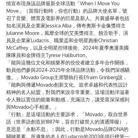
情宣布現身該品牌最新全球活動「When I Move You
Move」（當我行動時，你也行動）的品牌大使名單，號
召了音樂、體育及電影界的巨星及新人。共襄盛舉者包括
知名演員及企業家Jessica Alba，傳奇奧斯卡金像獎得主
Julianne Moore，風靡全球的艾美獎得主、饒舌歌手、演
員及企業家Ludacris、職業盃和全明星跑衝Christian
McCaffrey，以及全明星控球後衛、2024年夏季奧運美國
隊隊員和金牌得主Tyrese Haliburton。
「能與這幾位文化和娛樂界的佼佼者建立多年合作關係，
動員他們參與2024-2025年全球品牌活動，令我們深感驕
傲。」Movado Group主席暨執行長Efraim Grinberg說，
「能夠與傳遞Movado創新文化、追求卓越和代表性設計
精神的名人結盟，對我們來說非常重要。這場活動洋溢著
令人難以置信的能量和動感，充滿活力，讓受眾深深感到
與Movado心手相連。」
「行動」是這場活動的主要訴求，「Movado」取自世界
語（世界語創造於1887年，旨在打破世人的溝通障礙），
意思是「永動不息」；因此，行動是Movado品牌DNA的
關鍵要素。所邀集的名人在Ludacris的2003年排行榜第一