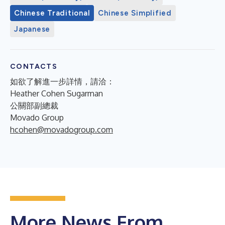
Chinese Traditional
Chinese Simplified
Japanese
CONTACTS
如欲了解進一步詳情，請洽：
Heather Cohen Sugarman
公關部副總裁
Movado Group
hcohen@movadogroup.com
More News From