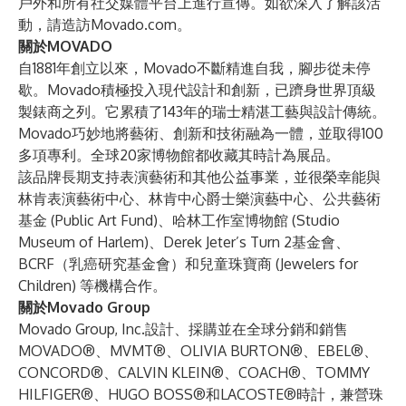
戶外和所有社交媒體平台上進行宣傳。如欲深入了解該活
動，請造訪
Movado.com
。
關於MOVADO
自1881年創立以來，Movado不斷精進自我，腳步從未停
歇。Movado積極投入現代設計和創新，已躋身世界頂級
製錶商之列。它累積了143年的瑞士精湛工藝與設計傳統。
Movado巧妙地將藝術、創新和技術融為一體，並取得100
多項專利。全球20家博物館都收藏其時計為展品。
該品牌長期支持表演藝術和其他公益事業，並很榮幸能與
林肯表演藝術中心、林肯中心爵士樂演藝中心、公共藝術
基金 (Public Art Fund)、哈林工作室博物館 (Studio
Museum of Harlem)、Derek Jeter’s Turn 2基金會、
BCRF（乳癌研究基金會）和兒童珠寶商 (Jewelers for
Children) 等機構合作。
關於Movado Group
Movado Group, Inc.設計、採購並在全球分銷和銷售
MOVADO®、MVMT®、OLIVIA BURTON®、EBEL®、
CONCORD®、CALVIN KLEIN®、COACH®、TOMMY
HILFIGER®、HUGO BOSS®和LACOSTE®時計，兼營珠