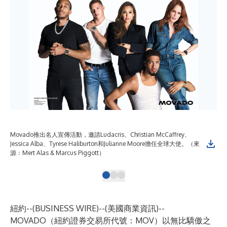
Movado推出名人宣傳活動，邀請Ludacris、Christian McCaffrey、
Mo
Jessica Alba、Tyrese Haliburton和Julianne Moore擔任全球大使。（來
& M
源：Mert Alas & Marcus Piggott）
紐約--(
BUSINESS WIRE
)--
(美國商業資訊)--
MOVADO（紐約證券交易所代號：MOV）以無比驕傲之