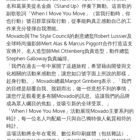
名和葛萊美提名金曲《Stand Up》伴奏下舞動。這首歌的
副歌歌詞「When I Move You Move」（當我行動時，你
也行動）號召群眾採取行動，從事能夠真正感動自己的工
作來充分發揮自我潛能。
Movado與The Style Council的創意總監Robert Lussier及
全球時尚攝影師Mert Alas & Marcus Piggott合作打造這支
宣傳片。名人造型師Mel Ottenberg負責造型，動作總監
Stephen Galloway負責編排。
「我們在過去一年中展開了這趟旅程，希望藉由開發與文
化相關的活動來感動您，讓您如口號字面上所說的那樣，
起身行動。」Movado總裁Margot Grinberg表示，「我們
的目標是顛覆自我、脫穎而出，做一些意想不到的事情，
讓您佇足觀看更多有關Movado的訊息。這讓我們的品牌
成為眾人矚目的焦點，並吸引新的全球受眾。」
「When I Move You Move」活動展現Movado主要系列的
時計，每一位名人均配戴一只與自己獨特個人氣質相符的
時計。
這場活動將全年在電視、數位和印刷媒體（包括雜誌）、