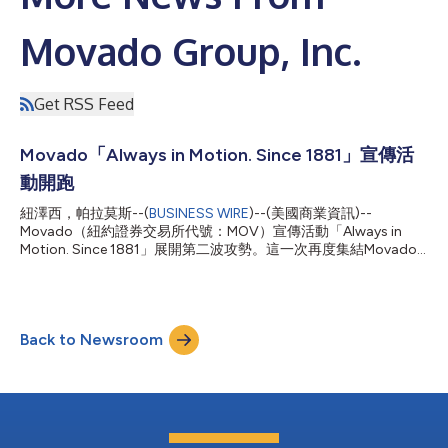
Movado Group, Inc.
Get RSS Feed
Movado「Always in Motion. Since 1881」宣傳活
動開跑
紐澤西，帕拉莫斯--(
BUSINESS WIRE
)--(美國商業資訊)--
Movado（紐約證券交易所代號：MOV）宣傳活動「Always in
Motion. Since 1881」展開第二波攻勢。這一次再度集結Movado
的重磅形象大使——Ludacris、Jessica Alba、Christian
McCaffrey、Julianne Moore與Tyrese Haliburton這幾位不斷以獨
到遠見為文化與其專業開拓新局的名人。 「這場活動堂堂邁入第
二年，計畫著眼Movado的傳承與瑞士工藝，繼續讓消費者看到更
Back to Newsroom
深刻的品牌故事。」Movado總裁Margot Grinberg表示，「我們
從去年的宣傳活動出發，忠於Movado血脈中流動的印記，用
『Movado』這個在世界語中表示『永動不息』(always in
motion) 的概念為腳本。這場活動將展現Movado腕錶的設計與入
微細節，用更貼近形象大使的鏡頭捕捉他們每個人的風采。每位形
象大使將為最新系列中的一款專屬腕錶代言，用行動、創作、生活
為Movado如何融入他們生命的時時刻刻寫下最佳註腳。」 這些影