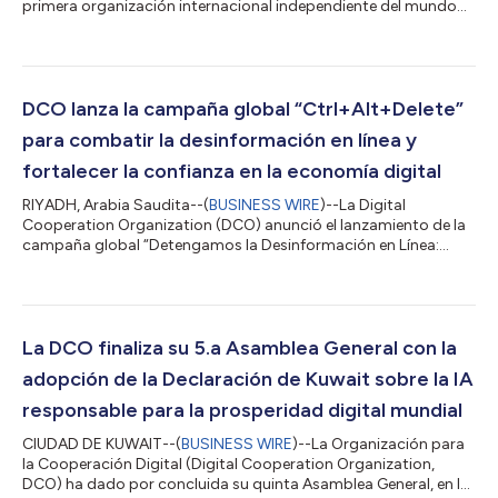
primera organización internacional independiente del mundo
dedicada a promover el crecimiento inclusivo y sostenible de la
economía digital, anunció hoy el lanzamiento de la Global
Expert Community (GEC), una nueva plataforma destinada a
reunir conocimiento especializado y fomentar la colaboración
internacional en torno a iniciativas de alto impacto en los
DCO lanza la campaña global “Ctrl+Alt+Delete”
Estados miembros de l...
para combatir la desinformación en línea y
fortalecer la confianza en la economía digital
RIYADH, Arabia Saudita--(
BUSINESS WIRE
)--La Digital
Cooperation Organization (DCO) anunció el lanzamiento de la
campaña global “Detengamos la Desinformación en Línea:
Ctrl+Alt+Delete”, destinada a contrarrestar la desinformación
en internet y reforzar la confianza en la economía digital. La
organización hizo un llamado a la acción coordinada de
gobiernos, medios de comunicación, el sector privado y las
plataformas digitales. La campaña representa la culminación
La DCO finaliza su 5.a Asamblea General con la
de un año de trabajo multilateral...
adopción de la Declaración de Kuwait sobre la IA
responsable para la prosperidad digital mundial
CIUDAD DE KUWAIT--(
BUSINESS WIRE
)--La Organización para
la Cooperación Digital (Digital Cooperation Organization,
DCO) ha dado por concluida su quinta Asamblea General, en la