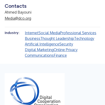
Contacts
Ahmed Bayouni
Media@dco.org
Internet
Social Media
Professional Services
Industry:
Business
Thought Leadership
Technology
Artificial Intelligence
Security
Digital Marketing
Online Privacy
Communications
Finance