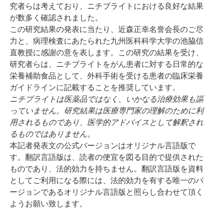
究者らは考えており、ニチブライトにおける良好な結果
が数多く確認されました。
この研究結果の発表に当たり、近森正幸名誉会長のご尽
力と、病理検査にあたられた
九州医科科学大学の池脇信
直教授
に感謝の意を表します。この研究の結果を受け、
研究者らは、ニチブライトをがん患者に対する日常的な
栄養補助食品として、外科手術を受ける患者の臨床栄養
ガイドラインに記載することを推奨しています。
ニチブライトは医薬品ではなく、いかなる治療効果も謳
っていません。研究結果は医療専門家の理解のために利
用されるものであり、医学的アドバイスとして解釈され
るものではありません。
本記者発表文の公式バージョンはオリジナル言語版で
す。翻訳言語版は、読者の便宜を図る目的で提供された
ものであり、法的効力を持ちません。翻訳言語版を資料
としてご利用になる際には、法的効力を有する唯一のバ
ージョンであるオリジナル言語版と照らし合わせて頂く
ようお願い致します。