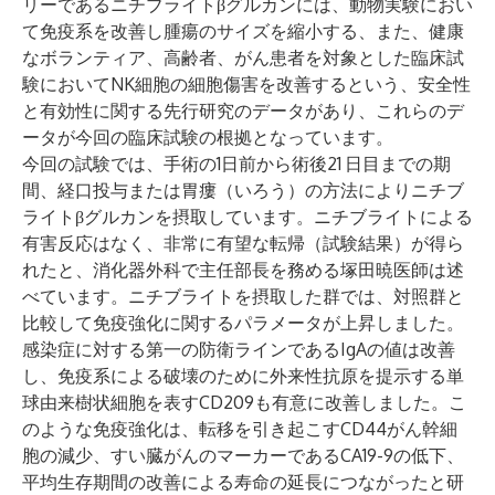
リーであるニチブライトβグルカンには、動物実験におい
て
免疫系を改善
し腫瘍のサイズを縮小する、また、健康
なボランティア、高齢者、がん患者を対象とした臨床試
験においてNK細胞の細胞傷害を改善するという、安全性
と有効性に関する先行研究のデータがあり、これらのデ
ータが今回の臨床試験の
根拠
となっています。
今回の試験では、手術の1日前から術後21
日目までの期
間、経口投与または胃瘻（いろう）の方法によりニチブ
ライトβグルカンを摂取しています。ニチブライトによる
有害反応はなく、非常に有望な転帰（試験結果）が得ら
れたと、消化器外科で主任部長を務める
塚田暁医師
は述
べています。ニチブライトを摂取した群では、対照群と
比較して免疫強化に関するパラメータが上昇しました。
感染症に対する第一の防衛ラインであるIgAの値は改善
し、免疫系による破壊のために外来性抗原を提示する単
球由来樹状細胞を表すCD209も有意に改善しました。こ
のような免疫強化は、転移を引き起こすCD44がん幹細
胞の減少、すい臓がんのマーカーであるCA19-9の低下、
平均生存期間の改善による寿命の延長につながったと研