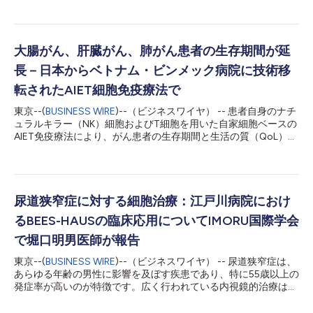
医療におけるこのような発見は初めてとなります。 この研究で
は、尿道狭窄の治療に２次元（2D）培養された自己口腔粘膜上
皮細胞群と、フェスティゲル(Festigel)スキャフォールドで３次
元（3D）培養された同細胞群 を混合するハイブリッドアプロー
大腸がん、肝臓がん、肺がん患者の生存期間が延
チが採用されました。2次元培養細胞が産生するIGF-1のパラクリ
長－日本からベトナム・ビンメック病院に技術移
ン効果と、３次元培養細胞の切開創への生着が相まって尿道上皮
欠損を修復するというメカニズムが考察され、結果がFrontiers in
転されたAIET細胞免疫療法で
Urology誌に発表されました。研究者らは、この成果は、in vitro
東京--(
BUSINESS WIRE
)--（ビジネスワイヤ） -- 患者自身のナチ
の組織工学で培養された細胞が、in vivoでの治療で良好な臨床結
ュラルキラー（NK）細胞およびT細胞を用いた自家細胞ベースの
果を出したという意味で世界初のものであり、尿道上皮の損傷の
AIET免疫療法により、がん患者の生存期間と生活の質（QoL）が
回復につながっていると指摘しています。また、患者にとっては
大幅に向上したことで、ベトナムのビンメック国際病院はアジア
狭窄の再発の可能性が少なく、生活の質を向...
におけるがん治療の新たな医療ツーリズム拠点として注目を集め
ています。この成果は、グエン・タイン・リエム (Nguyen
Thanh Liem) 教授により、NCRM NICHE 2025で発表されまし
た。同教授は、日本のジーエヌコーポレーションによる技術移転
尿道狭窄症に対する細胞治療：江戸川病院におけ
支援を受け、日本の規制に準拠した標準化AIETプロトコルを導入
るBEES-HAUSの臨床応用についてIMORU国際学会
したことで、2018年からビンメック病院での治療提供が可能に
なったと述べています。 AIETは、患者自身のNK細胞およびTリ
で堀口明男医師が報告
ンパ球を従来の治療と併用することで、治療効果を20〜30%向
東京--(
BUSINESS WIRE
)--（ビジネスワイヤ） -- 尿道狭窄症は、
上させ生存率を大きく改善します。ビンメック病院で2016〜
あらゆる年齢の男性に影響を及ぼす疾患であり、特に55歳以上の
2021年に実施された進行期がんに関する2件の臨床試験では、 大
発症率が高いのが特徴です。広く行われている内視鏡的治療は再
腸がん患者の平均生存期間が14.3か月延長 肺がん、肝臓がんなど
狭窄を繰り返す傾向があり、何らかの技術付加が求められてきま
他のがんでは平均生存期間が18.7か月延長...
した。防衛医科大学校病院の堀口明男医師は、体外で培養された