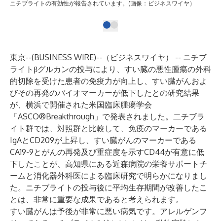
ニチブライトの有効性が報告されています。(画像：ビジネスワイヤ）
東京--(
BUSINESS WIRE
)--
（ビジネスワイヤ） -- ニチブ
ライトβグルカンの投与により、すい臓の悪性腫瘍の外科
的切除を受けた患者の免疫力が向上し、すい臓がんおよ
びその再発のバイオマーカーが低下したとの研究結果
が、
横浜で開催された米国臨床腫瘍学会
「ASCO®Breakthrough」
で発表されました。二チブラ
イト群では、対照群と比較して、免疫のマーカーである
IgAとCD209が上昇し、すい臓がんのマーカーである
CA19-9とがんの再発及び重症度を示すCD44が有意に低
下したことが、高知県にある
近森病院の栄養サポートチ
ーム
と消化器外科医による臨床研究で明らかになりまし
た。ニチブライトの投与後に平均生存期間が改善したこ
とは、非常に重要な成果であると考えられます。
すい臓がんは予後が非常に悪い病気です。アレルゲンフ