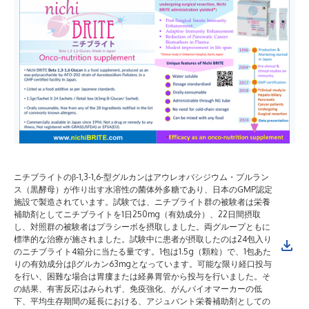
ニチブライトのβ-1,3-1,6-型グルカンはアウレオバシジウム・プルラン
ス（黒酵母）が作り出す水溶性の菌体外多糖であり、日本のGMP認定
施設で製造されています。試験では、ニチブライト群の被験者は栄養
補助剤としてニチブライトを1日250mg（有効成分）、22日間摂取
し、対照群の被験者はプラシーボを摂取しました。両グループともに
標準的な治療が施されました。試験中に患者が摂取したのは24包入り
のニチブライト4箱分に当たる量です。1包は1.5g（顆粒）で、1包あた
りの有効成分はβグルカン63mgとなっています。可能な限り経口投与
を行い、困難な場合は胃瘻または経鼻胃管から投与を行いました。そ
の結果、有害反応はみられず、免疫強化、がんバイオマーカーの低
下、平均生存期間の延長における、アジュバント栄養補助剤としての