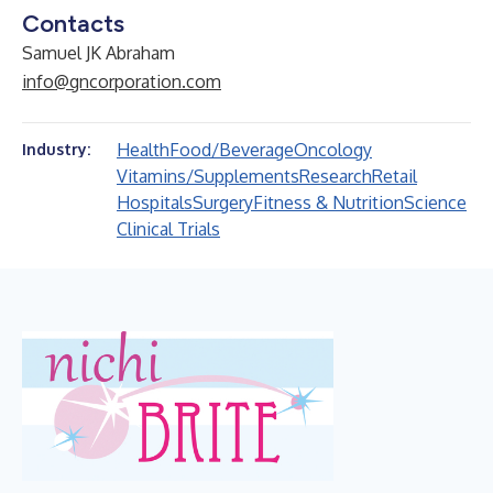
Contacts
Samuel JK Abraham
info@gncorporation.com
Health
Food/Beverage
Oncology
Industry:
Vitamins/Supplements
Research
Retail
Hospitals
Surgery
Fitness & Nutrition
Science
Clinical Trials