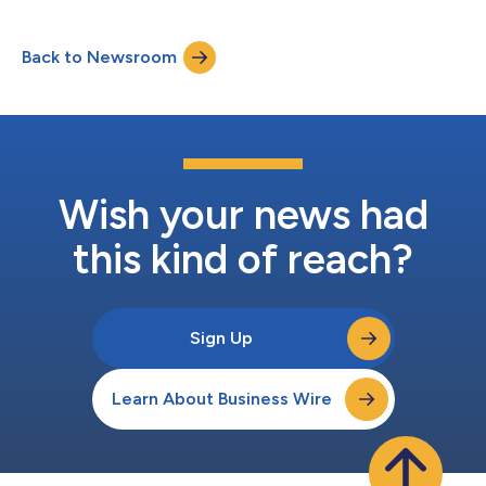
自己口腔粘膜細胞を移植する方法（BEES-HAUS）を用いて、江
戸川病院で日本の再生医療法に則った初の臨床移植を行い、ドイ
Back to Newsroom
ツ・ハンブルクで開催された国際泌尿器再建会議（IMORU）で報
告しました。BEES-HAUS療法の安全性と臨床効果については、
2018年にインドのSuryaprakash医師が報告しており、これを踏
まえて、ジーエヌコーポレーションがインドから日本への技術提
供を行ったものです。 尿道粘膜は繊細な組織であり、損傷を受
けると炎症や線維化が生じて狭窄を引き起こします。原因は特発
性が大半を占めますが、前立腺がんの放射線治療、外傷、感染症
も発症要因となります。初期段階では内視鏡による拡張術や尿道
Wish your news had
切開術が行われますが、再狭窄が多く、排尿困難、性機能障害、
不妊症などの症...
this kind of reach?
Sign Up
Learn About Business Wire