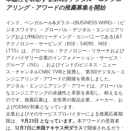
アリング・アワードの推薦募集を開始
インド、ベンガルール&ダラス--(
BUSINESS WIRE
)--
（ビ
ジネスワイヤ） -- グローバル・デジタル・エンジニアリ
ングおよびR&Dのリーディング・カンパニーであるL&T
テクノロジー・サービシズ（BSE：540115、NSE：
LTTS）は、グローバル・テクノロジー・リサーチおよび
アドバイザリー企業のインフォメーション・サービス・
グループ（ISG）、およびインドのビジネス・ニュー
ス・チャンネルCNBC TV18と提携し、第3回デジタル・エ
ンジニアリング・アワードの開催を発表しました。
デジタル・エンジニアリング・アワードは、グローバル
なエンジニアリングの卓越性と革新を表彰し、称えるも
のです。推薦応募は、全世界の製品企業、メーカー、お
よびOEMが対象となっています。
企業およびそのサービスプロバイダーによる
推薦応募期
限は、
9月23日
となっています。
本アワードの受賞者
は、
12月7日に米国テキサス州ダラス
で開催されるガラ・