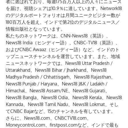
者に選ばれており、毎週175百万人以上の人々にニュース
を届け、視聴シェアは10.9％に達しています。Network18
のデジタルポートフォリオは月間ユニークビジター数が
180百万人を超え、インドで第2位のデジタルニュース／
情報出版社となっています。
私たちのネットワークは、CNN-News18（英語）、
News18 India（ヒンディー語）、CNBC-TV18（英語）、
およびCNBC Awaaz（ヒンディー語）など、インドのト
ップニュースチャンネルを運営しています。また、地域
ニュースネットワークでは、News18 Uttar Pradesh /
Uttarakhand、News18 Bihar / Jharkhand、News18
Madhya Pradesh / Chhattisgarh、News18 Rajasthan、
News18 Punjab / Haryana、News18 J&K / Ladakh /
Himachal、News18 Assam/NE、News18 Gujarati、
News18 Bangla、News18 Odia、News18 Kerala、News18
Kannada、News18 Tamil Nadu、News18 Lokmat、そし
てCNBC Bajarなど、15のチャンネルを有しています。
さらに、News18.com、CNBCTV18.com、
Moneycontrol.com、firstpost.comなど、インドで最も