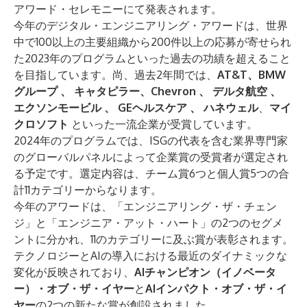
アワード・セレモニーにて発表されます。
今年のデジタル・エンジニアリング・アワードは、世界
中で100以上の主要組織から200件以上の応募が寄せられ
た2023年のプログラムといった過去の功績を超えること
を目指しています。尚、過去2年間では、
AT&T、BMW
グループ
、
キャタピラー、Chevron
、
デルタ航空
、
エクソンモービル
、
GEヘルスケア
、
ハネウェル
、
マイ
クロソフト
といった一流企業が受賞しています。
2024年のプログラムでは、ISGの代表を含む業界専門家
のグローバルパネルによって企業賞の受賞者が選定され
る予定です。選定内容は、チーム賞6つと個人賞5つの合
計11カテゴリーからなります。
今年のアワードは、「エンジニアリング・ザ・チェン
ジ」と「エンジニア・アット・ハート」の2つのセグメ
ントに分かれ、11のカテゴリーに及ぶ賞が表彰されます。
テクノロジーとAIの導入における最近のダイナミックな
変化が反映されており、
AIチャンピオン（イノベータ
ー）・オブ・ザ・イヤー
と
AIインパクト・オブ・ザ・イ
ヤー
の2つの新たな賞が創設されました。