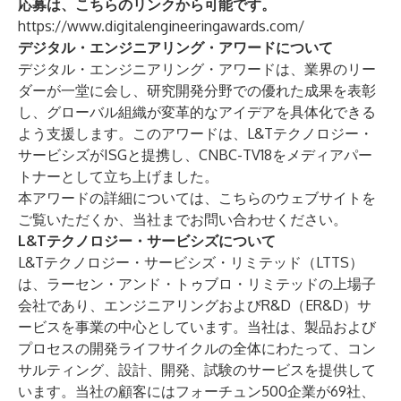
応募は、こちらのリンクから可能です。
https://www.digitalengineeringawards.com/
デジタル・エンジニアリング・アワードについて
デジタル・エンジニアリング・アワードは、業界のリー
ダーが一堂に会し、研究開発分野での優れた成果を表彰
し、グローバル組織が変革的なアイデアを具体化できる
よう支援します。このアワードは、L&Tテクノロジー・
サービシズがISGと提携し、CNBC-TV18をメディアパー
トナーとして立ち上げました。
本アワードの詳細については、こちらの
ウェブサイト
を
ご覧いただくか、
当社までお問い合わせください。
L&Tテクノロジー・サービシズについて
L&Tテクノロジー・サービシズ・リミテッド（LTTS）
は、ラーセン・アンド・トゥブロ・リミテッドの上場子
会社であり、エンジニアリングおよびR&D（ER&D）サ
ービスを事業の中心としています。当社は、製品および
プロセスの開発ライフサイクルの全体にわたって、コン
サルティング、設計、開発、試験のサービスを提供して
います。当社の顧客にはフォーチュン500企業が69社、