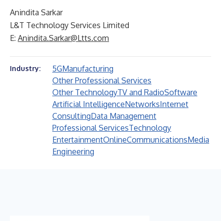
Anindita Sarkar
L&T Technology Services Limited
E:
Anindita.Sarkar@Ltts.com
5G
Manufacturing
Industry:
Other Professional Services
Other Technology
TV and Radio
Software
Artificial Intelligence
Networks
Internet
Consulting
Data Management
Professional Services
Technology
Entertainment
Online
Communications
Media
Engineering