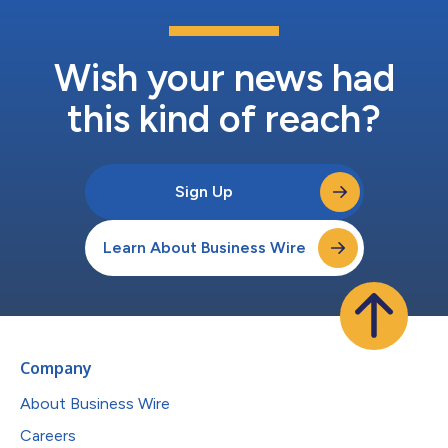
LTTSはイノベーションの促進、プラットフォームの簡素化、ア
プリケーション・エンジニアリング、そしてよりデジタルかつAI
を活用した未来への移行についてクライアントを支援するため、
センター・オブ・エクセレンス（CoE）を設置します。 L&Tテク
Wish your news had
ノロジー・サービシズの最高経営責任者（CEO）兼マネージン...
this kind of reach?
Sign Up
Learn About Business Wire
Company
About Business Wire
Careers