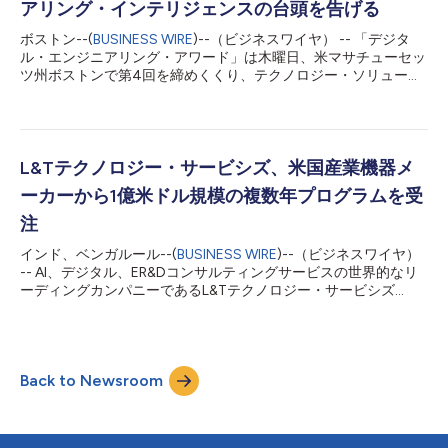
な改善を実現するのに役立ちます。 LTTSのエンジニアリング・
アリング・インテリジェンスの台頭を告げる
インテリジェンス部門は、エンジニアリングライフサイクル全体
ボストン--(
BUSINESS WIRE
)--（ビジネスワイヤ） -- 「デジタ
にわたってClaudeを活用し、エンジニアリングに関する高度な
ル・エンジニアリング・アワード」は木曜日、米マサチューセッ
ノウハウ、先進のAI、そしてドメイン知識を統合することで、顧
ツ州ボストンで第4回を締めくくり、テクノロジー・ソリューシ
客がより大きな価値を創造できるよう支援します。個々のタスク
ョンおよびAIの進歩への貢献をたたえて、技術分野の先駆者と組
を自動化するのではなく、チームによる迅速な...
織を表彰しました。L&Tテクノロジー・サービシズ（BSE：
540115、NSE：LTTS）が主催し、ISGが知見・調査パートナ
ー、CNBC-TV18がメディアパートナーを務めたガラナイトに
は、北米、欧州をはじめ世界17か国から、業界リーダーと個人の
L&Tテクノロジー・サービシズ、米国産業機器メ
チェンジメーカーが集いました。 主要企業・組織およびエンジ
ーカーから1億米ドル規模の複数年プログラムを受
ニアリング分野の先駆者から寄せられた計258件の応募が、「エ
ンジニアリング・ザ・チェンジ」（チーム）および「エンジニ
注
ア・アット・ハート」（個人）の各部門で競い、12の異なる賞部
インド、ベンガルール--(
BUSINESS WIRE
)--（ビジネスワイヤ）
門にまたがりました。Physical AI ImpactからDigital Engineering
-- AI、デジタル、ER&Dコンサルティングサービスの世界的なリ
Project、Top Sustainability Initiative、Women Engineer of the
ーディングカンパニーであるL&Tテクノロジー・サービシズ
Yearに至る各部門は、エンジニ...
（BSE：540115、NSE：LTTS）は、サステナビリティ分野にお
ける重要なマイルストーンを発表しました。これは半導体バリュ
ーチェーン向けの米国産業機器メーカーとの間で、総額1億ドル
の複数年契約を締結したものです。 本契約に基づき、LTTSは
Back to Newsroom
AI、コンピュータビジョン、次世代の自動化技術における深い専
門知識を活用し、新製品開発、サステナンス・エンジニアリン
グ、バリュー・エンジニアリング、プラットフォームの自動化に
関するクライアントの取り組みをサポートします。さらに、