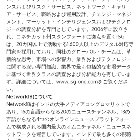
ンスおよびリスク・サービス、ネットワーク・キャリ
ア・サービス、戦略および運用設計、チェンジ・マネジ
メント、マーケット・インテリジェンスおよびテクノロ
ジーの調査分析を専門としています。2006年に設立さ
れ、コネチカット州スタンフォードに拠点を置くISG
は、20カ国以上で活動する1,600人以上のデジタル対応専
門家を採用しており、同社のグローバル・チームは、革
新的な思考、市場への影響力、業界およびテクノロジー
に関する深い専門知識、業界で最も包括的な市場データ
に基づく世界クラスの調査および分析能力を有していま
す。詳細については、
www.isg-one.com
をご覧くださ
い。
Network18について
Network18はインドの大手メディアコングロマリットで
あり、16の言語からなる20のニュースチャンネル、13の
言語からなる4つのオンラインニュースプラットフォー
ムで構成される国内最大のオムニチャネル・ニュースネ
ットワークを運営しています。インドで最も多くの視聴