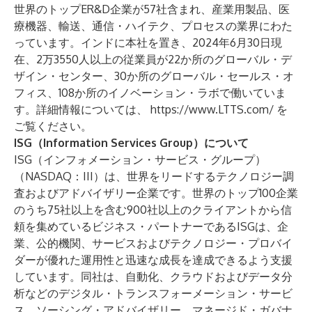
世界のトップER&D企業が57社含まれ、産業用製品、医
療機器、輸送、通信・ハイテク、プロセスの業界にわた
っています。インドに本社を置き、2024年6月30日現
在、2万3550人以上の従業員が22か所のグローバル・デ
ザイン・センター、30か所のグローバル・セールス・オ
フィス、108か所のイノベーション・ラボで働いていま
す。詳細情報については、
https://www.LTTS.com/
を
ご覧ください。
ISG（Information Services Group）について
ISG（インフォメーション・サービス・グループ）
（NASDAQ：
III
）は、世界をリードするテクノロジー調
査およびアドバイザリー企業です。世界のトップ100企業
のうち75社以上を含む900社以上のクライアントから信
頼を集めているビジネス・パートナーであるISGは、企
業、公的機関、サービスおよびテクノロジー・プロバイ
ダーが優れた運用性と迅速な成長を達成できるよう支援
しています。同社は、自動化、クラウドおよびデータ分
析などのデジタル・トランスフォーメーション・サービ
ス、ソーシング・アドバイザリー、マネージド・ガバナ