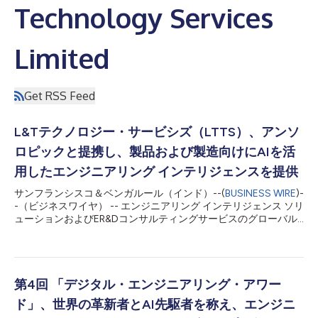
Technology Services
Limited
Get RSS Feed
L&Tテクノロジー・サービシズ（LTTS）、アンソ
ロピックと提携し、製品および製造向けにAIを活
用したエンジニアリング インテリジェンスを提供
サンフランシスコ＆ベンガルール（インド）--(
BUSINESS WIRE
)-
-（ビジネスワイヤ） -- エンジニアリング インテリジェンス ソリ
ューションおよびER&Dコンサルティングサービスのグローバル
リーダーであるL&Tテクノロジー・サービシズ（BSE: 540115、
NSE: LTTS）は、アンソロピックとの提携を発表しました。これ
により、エンジニアリングプロセスおよびLTTSのAIを活用した
プラットフォーム全体にClaudeモデルを統合し、エンジニアリ
ング インテリジェンスを加速します。今回のコラボレーション
第4回 「デジタル・エンジニアリング・アワー
は、LTTSのエンタープライズ顧客が製品およびソフトウェア開
ド」、世界の革新者とAI先駆者を称え、エンジニ
発方法を再設計し、よりスピーディーなイノベーションと大範囲