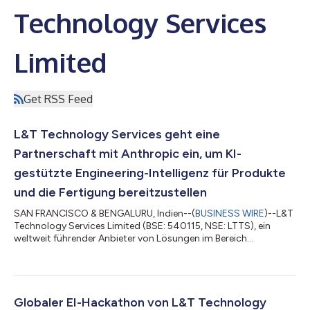
Technology Services
Limited
Get RSS Feed
L&T Technology Services geht eine
Partnerschaft mit Anthropic ein, um KI-
gestützte Engineering-Intelligenz für Produkte
und die Fertigung bereitzustellen
SAN FRANCISCO & BENGALURU, Indien--(
BUSINESS WIRE
)--L&T
Technology Services Limited (BSE: 540115, NSE: LTTS), ein
weltweit führender Anbieter von Lösungen im Bereich
„Engineering Intelligence“ sowie von Beratungsdienstleistungen
im Bereich ER&D, gab heute eine Partnerschaft mit Anthropic
bekannt, um die Entwicklung von „Engineering Intelligence“
voranzutreiben, indem Claude-Modelle in alle technischen
Prozesse und die KI-gestützten Plattformen von LTTS integriert
Globaler EI-Hackathon von L&T Technology