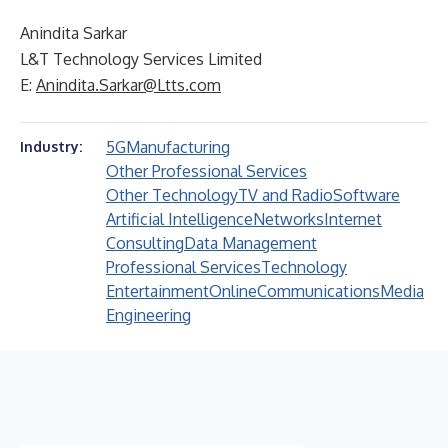
Anindita Sarkar
L&T Technology Services Limited
E:
Anindita.Sarkar@Ltts.com
5G
Manufacturing
Industry:
Other Professional Services
Other Technology
TV and Radio
Software
Artificial Intelligence
Networks
Internet
Consulting
Data Management
Professional Services
Technology
Entertainment
Online
Communications
Media
Engineering