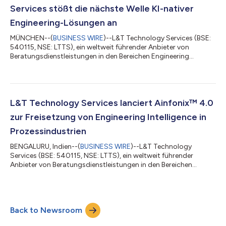
werden. Die Zusammenarb...
Services stößt die nächste Welle KI-nativer
Engineering-Lösungen an
MÜNCHEN--(
BUSINESS WIRE
)--L&T Technology Services (BSE:
540115, NSE: LTTS), ein weltweit führender Anbieter von
Beratungsdienstleistungen in den Bereichen Engineering
Intelligence Solutions & ER&D, hat Engineering Intelligence (EI)
OpenHack 2026, den ersten globalen Innovationswettbewerb
dieser Art, der gleichzeitig an neun Standorten in Indien, den
USA und Europa stattfand, erfolgreich abgeschlossen. Der
Hackathon brachte nahezu 4.000 Ingenieure (mehr als 770
L&T Technology Services lanciert Ainfonix™ 4.0
Teams) aus Bengaluru,...
zur Freisetzung von Engineering Intelligence in
Prozessindustrien
BENGALURU, Indien--(
BUSINESS WIRE
)--L&T Technology
Services (BSE: 540115, NSE: LTTS), ein weltweit führender
Anbieter von Beratungsdienstleistungen in den Bereichen
Engineering Intelligence Solutions und ER&D, gab heute die
Lancierung von Ainfonix™ 4.0 bekannt, einer Plattform für
Engineering Intelligence der nächsten Generation für
Prozessindustrien. Ainfonix™ 4.0 wurde bei der EI Live
Back to Newsroom
vorgestellt, der Leitveranstaltung von LTTS, die Analysten,
Branchenführer und Engineering-Experten z...