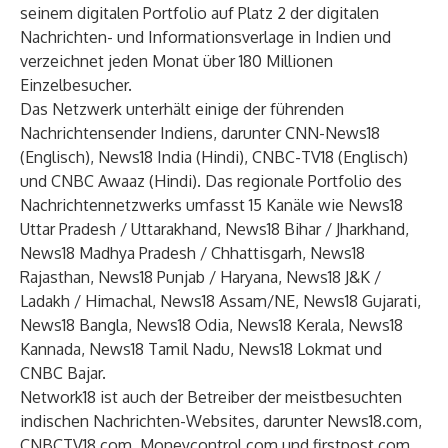
seinem digitalen Portfolio auf Platz 2 der digitalen
Nachrichten- und Informationsverlage in Indien und
verzeichnet jeden Monat über 180 Millionen
Einzelbesucher.
Das Netzwerk unterhält einige der führenden
Nachrichtensender Indiens, darunter CNN-News18
(Englisch), News18 India (Hindi), CNBC-TV18 (Englisch)
und CNBC Awaaz (Hindi). Das regionale Portfolio des
Nachrichtennetzwerks umfasst 15 Kanäle wie News18
Uttar Pradesh / Uttarakhand, News18 Bihar / Jharkhand,
News18 Madhya Pradesh / Chhattisgarh, News18
Rajasthan, News18 Punjab / Haryana, News18 J&K /
Ladakh / Himachal, News18 Assam/NE, News18 Gujarati,
News18 Bangla, News18 Odia, News18 Kerala, News18
Kannada, News18 Tamil Nadu, News18 Lokmat und
CNBC Bajar.
Network18 ist auch der Betreiber der meistbesuchten
indischen Nachrichten-Websites, darunter News18.com,
CNBCTV18.com, Moneycontrol.com und firstpost.com.