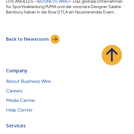
LOS ANGELES--(
BUSINESS WIRE
)--Das globale Unternehmen
für Sportbekleidung PUMA und der visionäre Designer Salehe
Bembury haben in der Row DTLA ein faszinierendes Event
veranstaltet. Anlass der Feierlichkeiten war ihre
Zusammenarbeit vor dem wichtigsten Fußballturnier der Welt.
Der bekannte Shopping-Komplex wurde in eine Reihe von
interaktiven Regionen unterteilt, wo die Gäste einen Einblick in
Back to Newsroom
die kreative Welt erhielten, die sich hinter der Partnerschaft
verbirgt. Vor der Kulisse von Los Angel...
Company
About Business Wire
Careers
Media Center
Help Center
Services