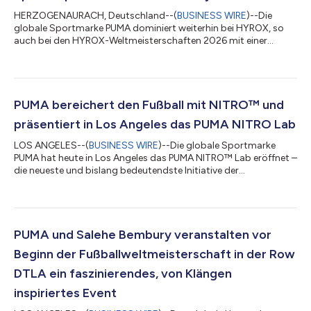
HERZOGENAURACH, Deutschland--(
BUSINESS WIRE
)--Die
globale Sportmarke PUMA dominiert weiterhin bei HYROX, so
auch bei den HYROX-Weltmeisterschaften 2026 mit einer
Vielzahl herausragender Leistungen von Spitzensportlern und
legendären Community-Momenten. An der Spitze lag Jess
Pettrow, die mit Australien zum zweiten Mal in Folge die Mixed-
Staffel gewann. Das Team verteidigte seinen Titel mit einer
beeindruckenden Zeit von 50 Minuten und 19 Sekunden.
PUMA bereichert den Fußball mit NITRO™ und
Pettrow rundete mit diesem goldenen Moment ein...
präsentiert in Los Angeles das PUMA NITRO Lab
LOS ANGELES--(
BUSINESS WIRE
)--Die globale Sportmarke
PUMA hat heute in Los Angeles das PUMA NITRO™ Lab eröffnet –
die neueste und bislang bedeutendste Initiative der
Innovationsstrategie des Unternehmens. Dabei wird der Ultra
Nitro 7 weltweit vorgestellt - der erste Fußballschuh mit
NITRO™-Technologie. Bei früheren Veranstaltungen des
NITRO™ Lab in Paris, Tokio und London wurde die Zukunft der
Laufleistung erforscht und NITRO™ als die maßgebliche
PUMA und Salehe Bembury veranstalten vor
Technologie im Top-Laufsport mit Fast-3 etablier...
Beginn der Fußballweltmeisterschaft in der Row
DTLA ein faszinierendes, von Klängen
inspiriertes Event