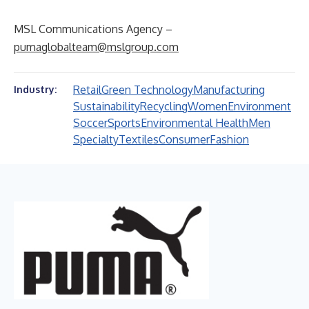
MSL Communications Agency –
pumaglobalteam@mslgroup.com
Retail
Green Technology
Manufacturing
Industry:
Sustainability
Recycling
Women
Environment
Soccer
Sports
Environmental Health
Men
Specialty
Textiles
Consumer
Fashion