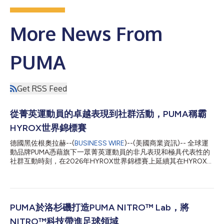
More News From
PUMA
Get RSS Feed
從菁英運動員的卓越表現到社群活動，PUMA稱霸
HYROX世界錦標賽
德國黑佐根奧拉赫--(
BUSINESS WIRE
)--(美國商業資訊)-- 全球運
動品牌PUMA憑藉旗下一眾菁英運動員的非凡表現和極具代表性的
社群互動時刻，在2026年HYROX世界錦標賽上延續其在HYROX賽
事中的統治地位。 Jess Pettrow領銜出戰，協助澳洲隊連續第二年
奪得混合接力賽冠軍，與隊友以50分19秒的驚人成績成功衛冕。
繼與搭檔Joanna Wietrzyk在女子Elite 15雙人賽中取得第四名後，
Pettrow的奪冠時刻讓這位PUMA運動員在這個週末大放異彩。 除
了在女子Elite雙人賽上的出色表現外，澳洲運動員Wietrzyk還在女
PUMA於洛杉磯打造PUMA NITRO™ Lab，將
子Elite 15個人賽中榮獲亞軍，為這個非凡的賽季畫上了圓滿的句
NITRO™科技帶進足球領域