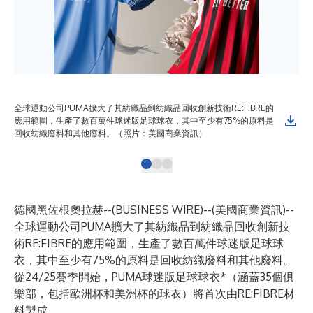
全球運動公司PUMA擴大了其紡織品到紡織品回收創新技術RE:FIBRE的
全
應用範圍，生產了數百萬件球迷版足球球衣，其中至少有75%的原料是
應
回收紡織廢料和其他廢料。（照片：美國商業資訊）
回
德國黑佐根奧拉赫--(
BUSINESS WIRE
)--
(美國商業資訊)--
全球運動公司PUMA擴大了其紡織品到紡織品回收創新技
術RE:FIBRE的應用範圍，生產了數百萬件球迷版足球球
衣，其中至少有75%的原料是回收紡織廢料和其他廢料。
從24/25賽季開始，PUMA球迷版足球球衣*（涵蓋35個俱
樂部，包括歐洲杯和美洲杯的球衣）將首次由RE:FIBRE材
料製成。