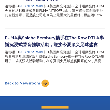
點。在本賽季，她曾兩度打破世界紀錄，並包攬了所有HYROX大
滿貫賽事的冠軍。 此外，英國選手Lucy Procter在女子Elite15雙人
洛杉磯--(
BUSINESS WIRE
)--(美國商業資訊)-- 全球運動品牌PUMA
賽中榮獲亞軍，Linda Meier協助德國隊奪得混合接力賽亞軍，而跨
今日於洛杉磯正式啟用PUMA NITRO™ Lab，這不僅是其創新平台
大西洋組合Jake Williamson和Hunter McIntyre則將男子Elite15雙
的全新篇章，更是該公司迄今為止最重大的里程碑，標誌著Ultra
人賽的銀牌收入囊中。在本屆HYROX世界錦標賽的各個年齡組別
Nitro 7的全球首度亮相，以及NITRO™科技首次注入足球鞋領域。
中，...
先前的巴黎、東京及倫敦NITRO™ Lab，深入探索了跑步表現的未
來，並透過Fast-R3奠定了NITRO™作為頂尖跑步領域核心科技的
地位。如今，隨著全球目光聚焦於足球，洛杉磯成為這趟旅程的下
一站，在最關鍵的時刻，將重塑跑道速度的相同創新基因帶上足球
PUMA與Salehe Bembury攜手在The Row DTLA舉
場。 秉持PUMA足球以社群為先的一貫理念，該實驗室在鎂光燈聚
辦沉浸式聲音體驗活動，迎接今夏頂尖足球盛宴
焦之前，便率先向大眾敞開大門。在對媒體開放之前，PUMA
NITRO™ Lab率先迎來了當地青年足球俱樂部LA Breakers的年輕球
洛杉磯--(
BUSINESS WIRE
)--(美國商業資訊)-- 全球運動品牌PUMA
員們，讓他們搶先體驗Ultra Nitro 7。 該實驗室的核心焦點是全新
與具有遠見卓識的設計師Salehe Bembury攜手在The Row DTLA舉
推出的Ultra NITRO™ 7，這是PUMA迄今在足球領域最重大的突
辦了一場沉浸式體驗活動，在今夏頂尖足球盛宴開幕前夕，共慶雙
破。五年來，NITRO™科技重新定義了田徑跑道上的速度。如今，
方的強強聯手。此次活動將這座歷史悠久的場館改造為一系列互動
這項技術首次應用於足球鞋中，並將於今年夏天的重要賽事中...
空間，讓嘉賓深入領略這一合作背後的創意世界。活動以洛杉磯為
背景，透過聲音與設計的視角，將足球文化從賽場延伸至日常生
活。PUMA x SALEHE BEMBURY聯名系列開啟了PUMA今夏足球產
Back to Newsroom
品發表計畫的第二篇章。此前，PUMA已於三月發表了11支國家隊
的全新球衣。此次更偏向街頭服飾風格的發表，為這11支參賽國家
隊帶來了專屬旅行服飾系列及守門員球衣。 當晚，包括Salehe
Bembury和迦納饒舌歌手、模特兒Black Sherif在內的眾多創意人
士、運動員及文化意見領袖，透過互動及可自訂的體驗環節探索了
PUMA x Salehe Bembury TRVL WEAR聯名系列。活動亮點包括
「Hidden Frequencies」（隱藏頻率）球鞋揭秘環節，近距離展示