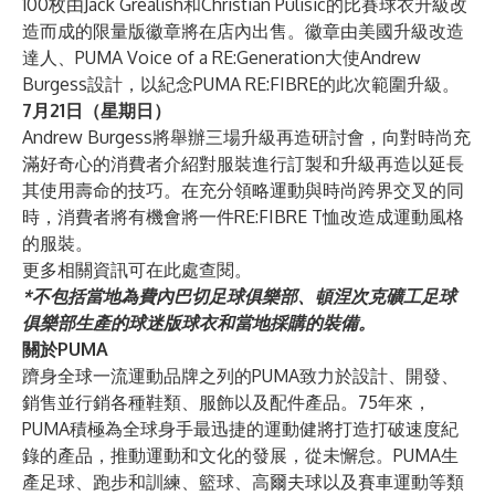
100枚由Jack Grealish和Christian Pulisic的比賽球衣升級改
造而成的限量版徽章將在店內出售。徽章由美國升級改造
達人、
PUMA Voice of a RE:Generation
大使Andrew
Burgess設計，以紀念PUMA RE:FIBRE的此次範圍升級。
7月21日（星期日）
Andrew Burgess將舉辦三場升級再造研討會，向對時尚充
滿好奇心的消費者介紹對服裝進行訂製和升級再造以延長
其使用壽命的技巧。在充分領略運動與時尚跨界交叉的同
時，消費者將有機會將一件RE:FIBRE T恤改造成運動風格
的服裝。
更多相關資訊可在
此處
查閱。
*不包括當地為費內巴切足球俱樂部、頓涅次克礦工足球
俱樂部生產的球迷版球衣和當地採購的裝備。
關於PUMA
躋身全球一流運動品牌之列的PUMA致力於設計、開發、
銷售並行銷各種鞋類、服飾以及配件產品。75年來，
PUMA積極為全球身手最迅捷的運動健將打造打破速度紀
錄的產品，推動運動和文化的發展，從未懈怠。PUMA生
產足球、跑步和訓練、籃球、高爾夫球以及賽車運動等類