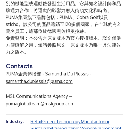
別的機能型或運動啟發型生活用品。它與知名設計師和品
牌通力合作，將運動的影響力融入街頭文化和時尚。
PUMA集團旗下品牌包括：PUMA、Cobra Golf以及
stichd。該公司的產品遠銷至120多個國家，在全球約有2
萬名員工，總部位於德國黑佐根奧拉赫。
免責聲明：本公告之原文版本乃官方授權版本。譯文僅供
方便瞭解之用，煩請參照原文，原文版本乃唯一具法律效
力之版本。
Contacts
PUMA企業傳播部 - Samantha Du Plessis -
samantha.duplessis@puma.com
MSL Communications Agency –
pumaglobalteam@mslgroup.com
Retail
Green Technology
Manufacturing
Industry:
Sustainability
Recycling
Women
Environment