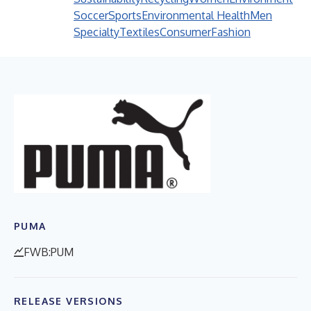
Soccer
Sports
Environmental Health
Men
Specialty
Textiles
Consumer
Fashion
PUMA
FWB:PUM
RELEASE VERSIONS