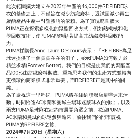
此次範圍擴大建立在2023年生產的46,000件RE:FIBRE球
衣的基礎之上，不僅旨在減少紡織廢料，還試圖減少再生
聚酯產品生產中對塑膠瓶的依賴。為了實現範圍擴大，
PUMA正在探索多樣化的聚酯回收方式，例如熱機械和化
學回收技術，使PUMA能夠顯著提高其紡織廢料回收能
力。
PUMA採購長Anne-Laure Descours表示：「RE:FIBRE為足
球迷提供了一個實實在在的例子，展示PUMA如何致力於
精益求精(Forever Better)。我們的目標是使我們的聚酯產
品100%由紡織廢料製成。重新思考我們的生產方式並轉向
更循環的商業模式非常重要，而RE:FIBRE正是其中的關
鍵。」
為了慶祝這一里程碑，PUMA將在紐約旗艦店舉辦週末活
動，時間恰逢AC米蘭和曼城主場球迷版球衣的推出，以及
兩支PUMA足球隊在紐約市展開角逐之前。歡迎PUMA、
AC米蘭和曼城的球迷參與進來，前往我們的門市慶祝
PUMA的RE:FIBRE之旅。
2024年7月20日（星期六）