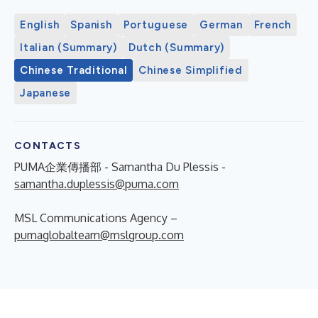
English
Spanish
Portuguese
German
French
Italian (Summary)
Dutch (Summary)
Chinese Traditional
Chinese Simplified
Japanese
CONTACTS
PUMA企業傳播部 - Samantha Du Plessis -
samantha.duplessis@puma.com
MSL Communications Agency –
pumaglobalteam@mslgroup.com