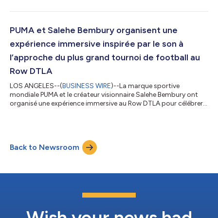
mondial de l’Ultra Nitro 7 et l’arrivée de la technologie NITRO™
dans le monde du football pour la première fois sur une
chaussure de football. Les éditions précédentes du NITRO™ Lab
à Paris, Tokyo et Londres ont exploré l’avenir de la performance
PUMA et Salehe Bembury organisent une
en course à pied et...
expérience immersive inspirée par le son à
l’approche du plus grand tournoi de football au
Row DTLA
LOS ANGELES--(
BUSINESS WIRE
)--La marque sportive
mondiale PUMA et le créateur visionnaire Salehe Bembury ont
organisé une expérience immersive au Row DTLA pour célébrer
leur collaboration à l’approche du plus grand tournoi mondial
de football. Cette activation a transformé ce lieu historique en
une série d’espaces interactifs, offrant aux invités un aperçu du
monde créatif qui se cache derrière ce partenariat. Avec Los
Back to Newsroom
Angeles en toile de fond, l’événement a fait sortir le football du
terrain p...
Wish your news had