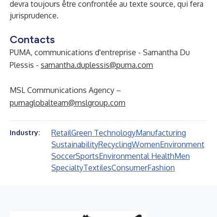
devra toujours être confrontée au texte source, qui fera
jurisprudence.
Contacts
PUMA, communications d'entreprise - Samantha Du
Plessis -
samantha.duplessis@puma.com
MSL Communications Agency –
pumaglobalteam@mslgroup.com
Retail
Green Technology
Manufacturing
Industry:
Sustainability
Recycling
Women
Environment
Soccer
Sports
Environmental Health
Men
Specialty
Textiles
Consumer
Fashion