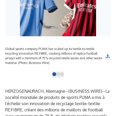
Global sports company PUMA has scaled up its textile-to-textile
Glo
recycling innovation RE:FIBRE, creating millions of replica football
rec
jerseys with a minimum of 75% recycled textile waste and other waste
jer
material. (Photo: Business Wire)
mat
HERZOGENAURACH, Allemagne--(
BUSINESS WIRE
)--
La
société mondiale de produits de sports PUMA a mis à
l'échelle son innovation de recyclage textile-textile
RE:FIBRE, créant des millions de maillots de football