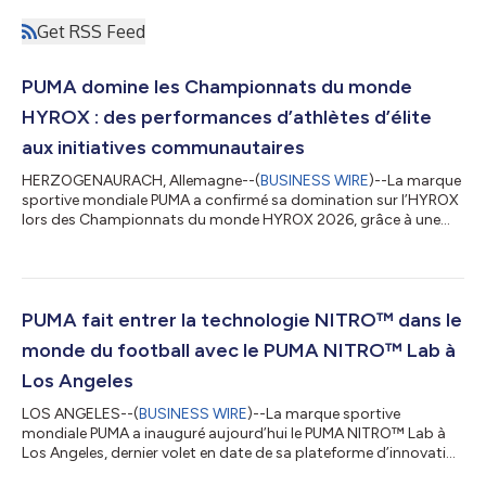
Get RSS Feed
PUMA domine les Championnats du monde
HYROX : des performances d’athlètes d’élite
aux initiatives communautaires
HERZOGENAURACH, Allemagne--(
BUSINESS WIRE
)--La marque
sportive mondiale PUMA a confirmé sa domination sur l’HYROX
lors des Championnats du monde HYROX 2026, grâce à une
multitude de performances exceptionnelles d’athlètes d’élite et
à des moments emblématiques au sein de la communauté. En
tête de file, Jess Pettrow a remporté le relais mixte avec
l’Australie pour la deuxième année consécutive, l’équipe ayant
défendu son titre avec un temps épique de 50:19. Ce moment
PUMA fait entrer la technologie NITRO™ dans le
en or de Jess Pettrow fait s...
monde du football avec le PUMA NITRO™ Lab à
Los Angeles
LOS ANGELES--(
BUSINESS WIRE
)--La marque sportive
mondiale PUMA a inauguré aujourd’hui le PUMA NITRO™ Lab à
Los Angeles, dernier volet en date de sa plateforme d’innovation
et le plus ambitieux à ce jour, marquant ainsi le lancement