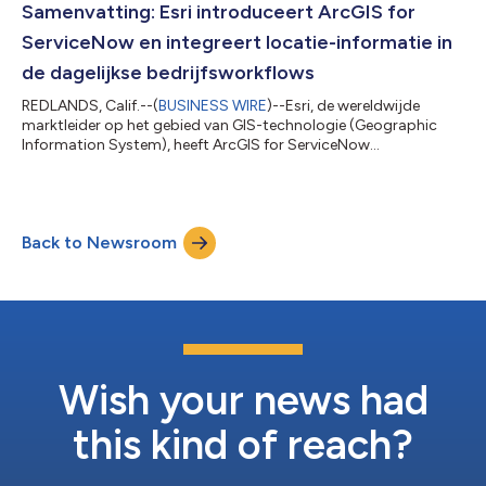
Samenvatting: Esri introduceert ArcGIS for
ServiceNow en integreert locatie-informatie in
de dagelijkse bedrijfsworkflows
REDLANDS, Calif.--(
BUSINESS WIRE
)--Esri, de wereldwijde
marktleider op het gebied van GIS-technologie (Geographic
Information System), heeft ArcGIS for ServiceNow
aangekondigd, waarmee de twee platforms voor het eerst met
elkaar worden verbonden. Deze bekendmaking is officieel
geldend in de originele brontaal. Vertalingen zijn slechts als
leeshulp bedoeld en moeten worden vergeleken met de tekst in
Back to Newsroom
de brontaal, die als enige rechtsgeldig is....
Wish your news had
this kind of reach?