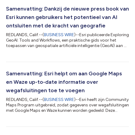
Samenvatting: Dankzij de nieuwe press book van
Esri kunnen gebruikers het potentieel van AI
ontsluiten met de kracht van geografie
REDLANDS, Calif.--(
BUSINESS WIRE
)--Esri publiceerde Exploring
GeoAI: Tools and Workflows, een praktische gids voor het
toepassen van geospatiale artificiële intelligentie (GeoAI) aan de
hand van ArcGIS. Deze bekendmaking is officieel geldend in de
originele brontaal. Vertalingen zijn slechts als leeshulp bedoeld
en moeten worden vergeleken met de tekst in de brontaal, die
als enige rechtsgeldig is....
Samenvatting: Esri helpt om aan Google Maps
en Waze up-to-date informatie over
wegafsluitingen toe te voegen
REDLANDS, Calif.--(
BUSINESS WIRE
)--Esri heeft zijn Community
Maps Program uitgebreid, zodat gegevens over wegafsluitingen
met Google Maps en Waze kunnen worden gedeeld. Deze
bekendmaking is officieel geldend in de originele brontaal.
Vertalingen zijn slechts als leeshulp bedoeld en moeten worden
vergeleken met de tekst in de brontaal, die als enige
rechtsgeldig is....