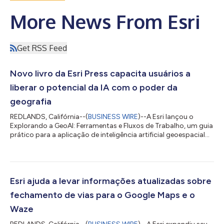
More News From Esri
Get RSS Feed
Novo livro da Esri Press capacita usuários a
liberar o potencial da IA ​​com o poder da
geografia
REDLANDS, Califórnia--(
BUSINESS WIRE
)--A Esri lançou o
Explorando a GeoAI: Ferramentas e Fluxos de Trabalho, um guia
prático para a aplicação de inteligência artificial geoespacial
(GeoAI) utilizando o ArcGIS. Criado para profissionais de GIS,
analistas e cientistas de dados, este manual prático fornece o
conhecimento e as ferramentas necessários para integrar
fluxos de trabalho avançados de IA a análises espaciais do
mundo real. À medida que a GeoAI continua transformando o
Esri ajuda a levar informações atualizadas sobre
modo como as organi...
fechamento de vias para o Google Maps e o
Waze