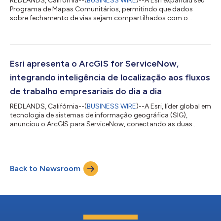
REDLANDS, Califórnia--(
BUSINESS WIRE
)--A Esri expandiu seu
Programa de Mapas Comunitários, permitindo que dados
sobre fechamento de vias sejam compartilhados com o
Google Maps e o Waze. A solução Road Closures, na
plataforma ArcGIS da Esri, foi lançada no ano passado como
uma forma de os usuários compartilharem facilmente
atualizações sobre fechamento de vias diretamente com os
principais provedores de mapas, permitindo que eles atualizem
Esri apresenta o ArcGIS for ServiceNow,
seus mapas com essas informações importantes. A solução...
integrando inteligência de localização aos fluxos
de trabalho empresariais do dia a dia
REDLANDS, Califórnia--(
BUSINESS WIRE
)--A Esri, líder global em
tecnologia de sistemas de informação geográfica (SIG),
anunciou o ArcGIS para ServiceNow, conectando as duas
plataformas pela primeira vez. A nova integração bidirecional
permite que os usuários incorporem inteligência de localização
diretamente em seus fluxos de trabalho diários. Organizações
de diversos setores, incluindo empresas, governos estaduais e
Back to Newsroom
locais, concessionárias de serviços públicos, energia, comércio,
saúde, telecom...