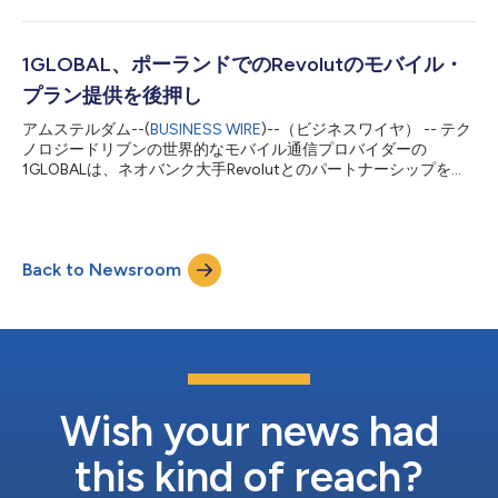
この目的のもと、シュヴァルツ・グループの各社は1GLOBALの株
式9.9％を取得します。今後5年間にわたり、同社はモバイル接続
分野における独占的な技術パートナーとなります。 こうした背
景のもと、1GLOBALと欧州有数の食品小売企業であるリドルは、
1GLOBAL、ポーランドでのRevolutのモバイル・
通信市場におけるデジタルトランスフォーメーションを推進しま
プラン提供を後押し
す。Lidl ConnectおよびLidl Plusを活用し、両社はリドルの展開
市場において各国向けの通信サービスを共同展開します。 本パ
アムステルダム--(
BUSINESS WIRE
)--（ビジネスワイヤ） -- テク
ートナーシップにより、リドルによる新たな通信サービスの提供
ノロジードリブンの世界的なモバイル通信プロバイダーの
が可能に 1GLOBALとともに、リドルは通信サービス利用者の重
1GLOBALは、ネオバンク大手Revolutとのパートナーシップを強
要なニーズに応えています。すなわち、長期契約の縛りなく、手
化し、Revolutのモバイル・データ・プラン提供をポーランド市
軽に利用でき、柔軟で手頃な価格の高品質な通信接続です。本提
場へ拡大します。 Revolutは、マルチサービス・アプリに
携の中核となるソリューションとして、リドルは自らモバイル
1GLOBALのeSIM機能を統合しました。これにより、ポーランド
仮...
でウェイト・リストに登録したRevolutの顧客は、数回タップす
Back to Newsroom
るだけの簡単な手続きで、月額zł25（約€6.00）からの競争力あ
るポーランド国内データプランに加え、ポーランドおよびEU圏
内での通話・SMS無制限を含むモバイルのバンドル・プランを利
用できるようになりました。 このような拡大は、1GLOBALの組
込型テレコムサービス戦略において新たな重要な節目となりま
す。同サービスは、フィンテック、航空、ホスピタリティー、観
光など幅広い業界で4,000社超の法人パートナーから信頼されて
います。 1GLOBAL創業者兼CEOのハカン・コチは次のように述
Wish your news had
べています。「1GLOBALは、革新と顧客体験への...
this kind of reach?