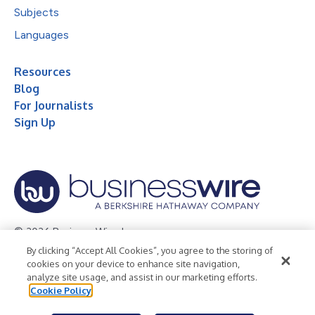
Subjects
Languages
Resources
Blog
For Journalists
Sign Up
© 2026 Business Wire, Inc.
By clicking “Accept All Cookies”, you agree to the storing of
Privacy Policy
Cookie Policy
Accessibility Statement
cookies on your device to enhance site navigation,
analyze site usage, and assist in our marketing efforts.
Terms of Use
Legal
Cookie Policy