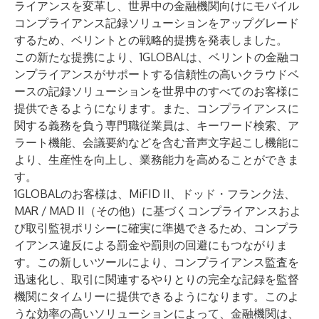
ライアンスを変革し、世界中の金融機関向けにモバイル
コンプライアンス記録ソリューションをアップグレード
するため、
ベリント
との戦略的提携を発表しました。
この新たな提携により、1GLOBALは、ベリントの金融コ
ンプライアンスがサポートする信頼性の高いクラウドベ
ースの記録ソリューションを世界中のすべてのお客様に
提供できるようになります。また、コンプライアンスに
関する義務を負う専門職従業員は、キーワード検索、ア
ラート機能、会議要約などを含む音声文字起こし機能に
より、生産性を向上し、業務能力を高めることができま
す。
1GLOBALのお客様は、MiFID II、ドッド・フランク法、
MAR / MAD II（その他）に基づくコンプライアンスおよ
び取引監視ポリシーに確実に準拠できるため、コンプラ
イアンス違反による罰金や罰則の回避にもつながりま
す。この新しいツールにより、コンプライアンス監査を
迅速化し、取引に関連するやりとりの完全な記録を監督
機関にタイムリーに提供できるようになります。このよ
うな効率の高いソリューションによって、金融機関は、