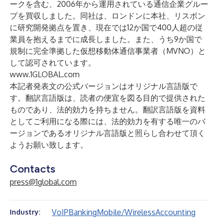
ークを含む、2006年から運用されている通信企業グルー
プを買収しました。同社は、ロンドンに本社、リスボン
に研究開発拠点を置き、現在では12か国で400人超の従
業員を抱えるまでに成長しました。また、うち9か国で
規制に完全準拠した仮想移動体通信事業者（MVNO）と
して認可されています。
www.1GLOBAL.com
本記者発表文の公式バージョンはオリジナル言語版で
す。翻訳言語版は、読者の便宜を図る目的で提供された
ものであり、法的効力を持ちません。翻訳言語版を資料
としてご利用になる際には、法的効力を有する唯一のバ
ージョンであるオリジナル言語版と照らし合わせて頂く
ようお願い致します。
Contacts
press@1global.com
VoIP
Banking
Mobile/Wireless
Accounting
Industry: