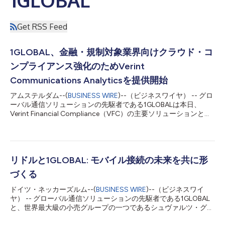
Get RSS Feed
1GLOBAL、金融・規制対象業界向けクラウド・コ
ンプライアンス強化のためVerint
Communications Analyticsを提供開始
アムステルダム--(
BUSINESS WIRE
)--（ビジネスワイヤ） -- グロ
ーバル通信ソリューションの先駆者である1GLOBALは本日、
Verint Financial Compliance（VFC）の主要ソリューションとし
て、モバイル通話の文字起こし・分析機能を提供するVerint®
Communications Analyticsの提供開始を発表しました。Verint
Communications Analyticsは、金融機関および規制対象組織
が、音声通話（モバイルを含む）の監視、行動パターンの特定、
トピック・リスク・キーワード・センチメントを軸とした意図的
リドルと1GLOBAL: モバイル接続の未来を共に形
なデータ照会、不正利用の検出、規制リスクの低減といった業務
づくる
における生産性向上を加速できるよう設計されています。 Verint
Communications Analyticsは、世界10市場において1GLOBALの
ドイツ・ネッカーズルム--(
BUSINESS WIRE
)--（ビジネスワイ
モバイルプラットフォームとシームレスに統合されています。こ
ヤ） -- グローバル通信ソリューションの先駆者である1GLOBAL
れにより、クラウドコンプライアンスソリューションをご利用の
と、世界最大級の小売グループの一つであるシュヴァルツ・グル
お客様は、文字起こしと各種分析を通じて、より迅速かつ効率的
ープの各社は、包括的な戦略的パートナーシップを締結します。
に成果を上げることができます。 生...