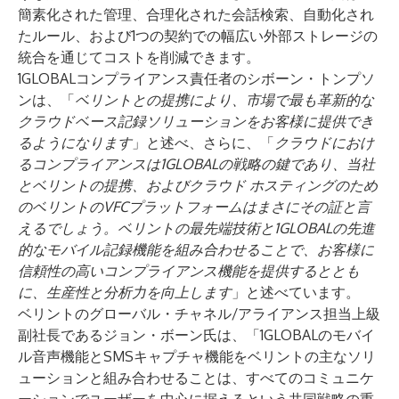
簡素化された管理、合理化された会話検索、自動化され
たルール、および1つの契約での幅広い外部ストレージの
統合を通じてコストを削減できます。
1GLOBALコンプライアンス責任者のシボーン・トンプソ
ンは、「
ベリントとの提携により、市場で最も革新的な
クラウドベース記録ソリューションをお客様に提供でき
るようになります
」と述べ、さらに、「
クラウドにおけ
るコンプライアンスは1GLOBALの戦略の鍵であり、当社
とベリントの提携、およびクラウド ホスティングのため
のベリントのVFCプラットフォームはまさにその証と言
えるでしょう。ベリントの最先端技術と1GLOBALの先進
的なモバイル記録機能を組み合わせることで、お客様に
信頼性の高いコンプライアンス機能を提供するととも
に、生産性と分析力を向上します
」と述べています。
ベリントのグローバル・チャネル/アライアンス担当上級
副社長であるジョン・ボーン氏は、「1GLOBALのモバイ
ル音声機能とSMSキャプチャ機能をベリントの主なソリ
ューションと組み合わせることは、すべてのコミュニケ