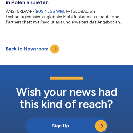
in Polen anbieten
AMSTERDAM--(
BUSINESS WIRE
)--1GLOBAL, ein
technologiebasierter globaler Mobilfunkanbieter, baut seine
Partnerschaft mit Revolut aus und erweitert das Angebot an
Mobilfunk-Datentarifen der führenden Neobank auf den
polnischen Markt. Durch die Integration der eSIM-Funktion von
1GLOBAL in seine Multi-Service-App können die Kunden von
Revolut in Polen, die sich zuvor auf der Warteliste eingetragen
Back to Newsroom
hatten, nun mit nur wenigen Klicks von Mobilfunk-Paketen
profitieren, die günstige Inlands-Datentarife...
Wish your news had
this kind of reach?
Sign Up