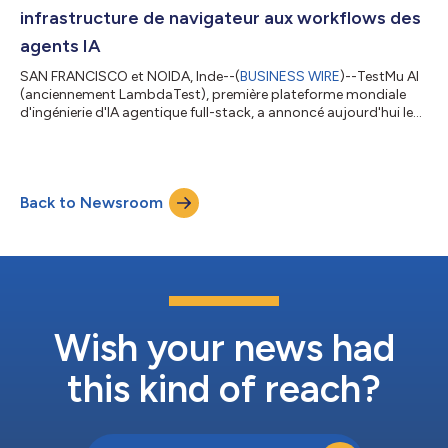
infrastructure de navigateur aux workflows des
agents IA
SAN FRANCISCO et NOIDA, Inde--(
BUSINESS WIRE
)--TestMu AI
(anciennement LambdaTest), première plateforme mondiale
d'ingénierie d'IA agentique full-stack, a annoncé aujourd'hui le
lancement de l'intégration officielle de TestMu AI Agent en tant
que partenaire n8n, l'une des plateformes d'automatisation des
workflows à la croissance la plus rapide pour les agents IA et
l'automatisation d'entreprise. Accessible comme nœud
Back to Newsroom
communautaire vérifié et partenaire n8n, l'intégration de
TestMu AI Agent per...
Wish your news had
this kind of reach?