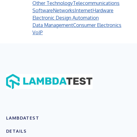
Other Technology
Telecommunications
Software
Networks
Internet
Hardware
Electronic Design Automation
Data Management
Consumer Electronics
VoIP
LAMBDATEST
DETAILS