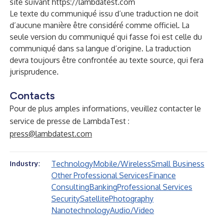
site suivant
https://lambdatest.com
Le texte du communiqué issu d’une traduction ne doit
d’aucune manière être considéré comme officiel. La
seule version du communiqué qui fasse foi est celle du
communiqué dans sa langue d’origine. La traduction
devra toujours être confrontée au texte source, qui fera
jurisprudence.
Contacts
Pour de plus amples informations, veuillez contacter le
service de presse de LambdaTest :
press@lambdatest.com
Technology
Mobile/Wireless
Small Business
Industry:
Other Professional Services
Finance
Consulting
Banking
Professional Services
Security
Satellite
Photography
Nanotechnology
Audio/Video