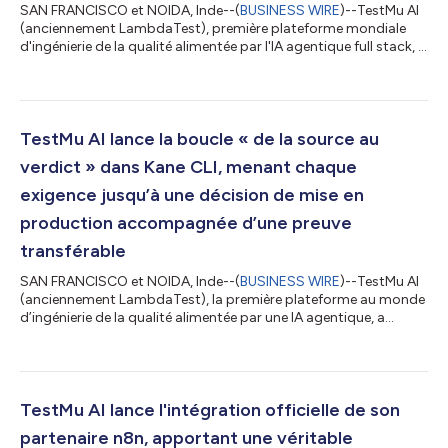
SAN FRANCISCO et NOIDA, Inde--(
BUSINESS WIRE
)--TestMu AI
(anciennement LambdaTest), première plateforme mondiale
d'ingénierie de la qualité alimentée par l'IA agentique full stack, a
annoncé que les Samsung Galaxy Z Fold8 et Galaxy Z Fold8
Ultra sont désormais disponibles pour être testés sur son Real
Device Cloud. Les deux appareils, présentés lors de l'événement
Galaxy Unpacked de Samsung, fonctionnent sous Android 17
avec One UI 9 et sont accessibles pour des tests en live et des
TestMu AI lance la boucle « de la source au
tests autom...
verdict » dans Kane CLI, menant chaque
exigence jusqu’à une décision de mise en
production accompagnée d’une preuve
transférable
SAN FRANCISCO et NOIDA, Inde--(
BUSINESS WIRE
)--TestMu AI
(anciennement LambdaTest), la première plateforme au monde
d’ingénierie de la qualité alimentée par une IA agentique, a
introduit une boucle « de la source au verdict » dans Kane CLI,
son outil de test en langage naturel. S’appuyant sur l’évolution
de Kane CLI, qui était à l’origine un outil d’automatisation de
navigateur, cette boucle accompagne une exigence produit
jusqu’à la décision de mise en production : elle rédige les tests,
TestMu AI lance l'intégration officielle de son
les e...
partenaire n8n, apportant une véritable