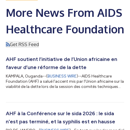
More News From AIDS
Healthcare Foundation
Get RSS Feed
AHF soutient l’initiative de l’Union africaine en
faveur d’une réforme de la dette
KAMPALA, Ouganda--(
BUSINESS WIRE
)--AIDS Healthcare
Foundation (AHF) a salué l’accent mis par l’Union africaine sur la
viabilité de la dette lors de la session des comités techniques
spécialisés qui s’est tenue cette semaine à Abidjan, en Côte
d’Ivoire, tout en exhortant les dirigeants africains à continuer de
militer en faveur de réformes structurelles du système mondial
de la dette, qui empêche les pays en développement d’investir
dans la santé, l’éducation et d’autres besoins humains
AHF à la Conférence sur le sida 2026 : le sida
fondamen...
n'est pas terminé, et la syphilis est en hausse