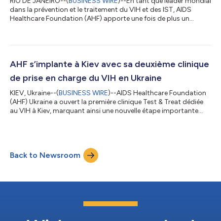
RIO DE JANEIRO--(
BUSINESS WIRE
)--En tant que leader mondial
dans la prévention et le traitement du VIH et des IST, AIDS
Healthcare Foundation (AHF) apporte une fois de plus un
message audacieux et provocateur à la 26e Conférence
internationale sur le sida (AIDS 2026) à Rio de Janeiro, au Brésil,
qui se tient en personne et virtuellement du 26 au 31 juillet. Le
risque et l'urgence de la montée en flèche des taux de syphilis
seront au centre du stand d'AHF pour rappeler à tout le monde
AHF s’implante à Kiev avec sa deuxième clinique
l'importan...
de prise en charge du VIH en Ukraine
KIEV, Ukraine--(
BUSINESS WIRE
)--AIDS Healthcare Foundation
(AHF) Ukraine a ouvert la première clinique Test & Treat dédiée
au VIH à Kiev, marquant ainsi une nouvelle étape importante
dans l’expansion continue des services gratuits liés au VIH
proposés par l’organisation en pleine guerre. « L’ouverture de la
clinique Test & Treat à Kiev marque une nouvelle étape
importante pour garantir que les services liés au VIH soient
Back to Newsroom
rapides, accessibles et exempts de stigmatisation », déclare
Yaros...