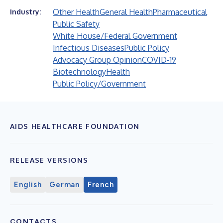
Other Health
General Health
Pharmaceutical
Industry:
Public Safety
White House/Federal Government
Infectious Diseases
Public Policy
Advocacy Group Opinion
COVID-19
Biotechnology
Health
Public Policy/Government
AIDS HEALTHCARE FOUNDATION
RELEASE VERSIONS
English
German
French
CONTACTS