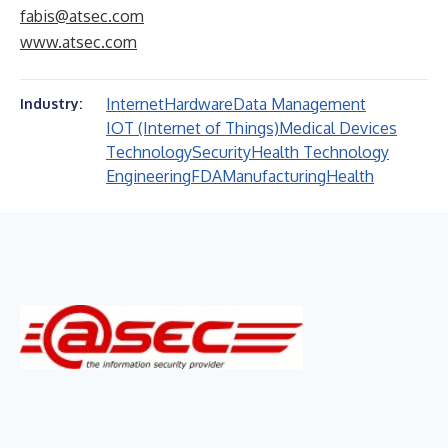
fabis@atsec.com
www.atsec.com
Internet
Hardware
Data Management
Industry:
IOT (Internet of Things)
Medical Devices
Technology
Security
Health Technology
Engineering
FDA
Manufacturing
Health