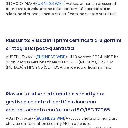
STOCCOLMA--(
BUSINESS WIRE
)--atsec annuncia di essere il
primo ente di valutazione della conformità accreditato in
relazione al nuovo schema di certificazione basato sui criteri
comuni dell’UE (EUCC). Grazie a questo accreditamento atsec
può fornire immediatamente valutazioni per il livello di
assicurazione Sostanziale, il livello di assicurazione Alto in breve
tempo una volta ricevuta l’autorizzazione nonché supporto alla
compliance post-certificazione. Questo approccio
Riassunto: Rilasciati i primi certificati di algoritmi
armonizzato alla certifi...
crittografici post-quantistici
AUSTIN, Texas--(
BUSINESS WIRE
)--Il 13 agosto 2024, NIST ha
pubblicato la versione finale di FIPS 203 (ML-KEM), FIPS 204
(ML-DSA) e FIPS 205 (SLH-DSA), rendendo ufficiali i primi
algoritmi della crittografia post-quantistica (PQC) e portando
a termine uno sforzo durato otto anni per prepararci a un
futuro in cui i cyberattacchi quantistici saranno una minaccia
più diffusa. Nello stesso giorno, NIST ha abilitato il sistema
ACVTS (Automated Cryptographic Validation Test System)
Riassunto: atsec information security ora
per questi algoritm...
gestisce un ente di certificazione con
accreditamento conforme a ISO/IEC 17065
AUSTIN, Texas--(
BUSINESS WIRE
)--atsec è lieta di annunciare
che atsec information security AB ha ottenuto