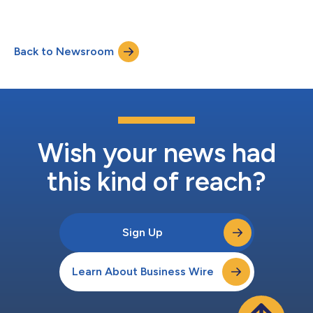
ム機能の大幅な進化を発表しました。今回導入されたのは、加盟
が、ChatGPTやClaudeといった生成AIツー...
店の不正対策チームに対し、リスクパターンとアイデンティティ
の行動に関する完全な可視性、対話型AIによるインサイト、そし
てリスク戦略を精緻に調整する能力を提供する、強力な制御・強
Back to Newsroom
化ツール群です。このイノベーションスイートは、2026年5月4
日から6日までニューヨーク州マンハッタンのコンラッド・ニュ
ーヨーク・ダウンタウンで開催された、リスキファイドの主要グ
ローバルサミットシリーズである「Ascend 2026」のステージ上
で発表されました。 世界的にeコマースが拡大を続け、AIを悪用
した不正攻撃による損失の急増が予測される中、特にAIボットが
消費者に代わって取引を行うエージェント型コマースの台頭を背
景に、正確な不正判定は不可欠ではありますが、もはやそれだけ
Wish your news had
では十分ではありません。現在、高度な不正対策・リスク管理チ
ームには、こ...
this kind of reach?
Sign Up
Learn About Business Wire