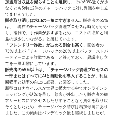
加盟店は収益を減らすことを選択
し、その60%近くが少
なくとも5件に2件のチャージバックに対し異議を申し立
てませんでした。
販売取り消しは氷山の一角にすぎません。
販売者の55%
は、「現在のチャージバック管理プロセスは時間がかか
り、複雑で、手作業が多すぎるため、コストの増加と利
益の減少につながる」と感じています。
「フレンドリー詐欺」が占める割合も高く
、回答者の
73%以上が「チャージバックの20%以上がファーストパ
ーティーによる詐欺である」と答えており、異議申し立
てを一層困難にしています。
販売者の65%以上は、「チャージバック管理プロセスの
一部またはすべてにAIと自動化を導入すること
が、利益
回収率と効率の向上に必要」と回答しました。
新型コロナウイルスが世界に拡大する中でオンラインシ
ョッピングが活況を呈し、顧客が外出したり販売者の顧
客サービスにアクセスしたりすることなく資金を取り戻
そうとしたため、チャージバック請求は増加傾向にあり
ました。この傾向はパンデミック後も継続しましたが、