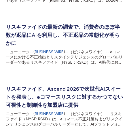
であるリスキファイド（Riskified、NYSE：RSKD）は、2026年
夏の旅行シーズンを前に実施したグローバル調査の結果を発表し
ました。この調査は、消費者の旅行行動、予約体験、ならびにデ
ジタルおよびAIを活用した旅行ツールに対する信頼を調査したも
のです。 米国、英国、中国、日本、メキシコ、ブラジル、コロ
ンビアの4,000人を超える消費者を対象に実施されたこの調査で
リスキファイドの最新の調査で、消費者のほぼ半
は、夏の旅行シーズンを控え旺盛な旅行需要が見られることに加
数が返品にAIを利用し、不正返品の常態化が明ら
え、旅行計画におけるデジタルツールやAIツールの利用が引き続
き進んでいることが示されています。 リスキファイドの「2026
かに
年夏の旅行に関する調査」の主な結果は以下のとおりです。 消
ニューヨーク--(
BUSINESS WIRE
)--（ビジネスワイヤ） -- eコマ
費者の81%が旅行計画にデジタル・プラットフォームを利用して
ースにおける不正検出とリスクインテリジェンスのグローバルリ
おり、26%はすでにChatGPTやGeminiなどのAIを活用していま
ーダーであるリスキファイド（NYSE：RSKD）は、AI時代におけ
す。 旅行目的ではレジャーが63%で引き続き最多となり、友人
るeコマース取引の返品に関する消費者の意識と行動の変化を探
や家族を訪ねる旅行（25%）、ライブ・イベントへの参加（...
る新たなグローバルレポート「 Rewriting the Rules on
Returns（書き換えられる返品ルール） 」を発表しました。 リス
キファイドが委託し、eTailインサイツが実施したこの調査は、7
か国の消費者2091人を対象としたアンケートと、世界最大規模
リスキファイド、Ascend 2026で次世代AIスイー
の小売企業幹部への詳細なインタビューに基づいています。調査
トを発表し、eコマースリスクに対するかつてない
結果によると、返品の不正利用はますます常態化しており、消費
者のほぼ半数がすでに返品または返金請求に生成AIツールを利用
可視性と制御性を加盟店に提供
していることが明らかになりました。同時に、小売業者は返品ポ
ニューヨーク--(
BUSINESS WIRE
)--（ビジネスワイヤ） -- リスキ
リシーの厳格化、返品期間の短縮、そして正当な返品と悪用をよ
ファイド（NYSE: RSKD）は、eコマース不正対策およびリスクイ
り的確に区別するため、高度なAI検出システムの導入といった対
ンテリジェンスのグローバルリーダーとして、AIプラットフォー
応策を講じています。 主な調査結果 消費者のほぼ半数（50%）