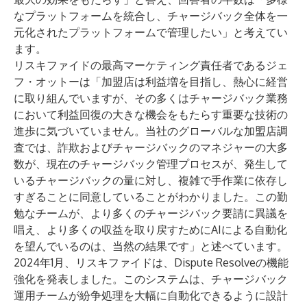
なプラットフォームを統合し、チャージバック全体を一
元化されたプラットフォームで管理したい」と考えてい
ます。
リスキファイドの最高マーケティング責任者であるジェ
フ・オットーは「加盟店は利益増を目指し、熱心に経営
に取り組んでいますが、その多くはチャージバック業務
において利益回復の大きな機会をもたらす重要な技術の
進歩に気づいていません。当社のグローバルな加盟店調
査では、詐欺およびチャージバックのマネジャーの大多
数が、現在のチャージバック管理プロセスが、発生して
いるチャージバックの量に対し、複雑で手作業に依存し
すぎることに同意していることがわかりました。この勤
勉なチームが、より多くのチャージバック要請に異議を
唱え、より多くの収益を取り戻すためにAIによる自動化
を望んでいるのは、当然の結果です」と述べています。
2024年1月、リスキファイドは、
Dispute Resolve
の機能
強化を発表しました。このシステムは、チャージバック
運用チームが紛争処理を大幅に自動化できるように設計