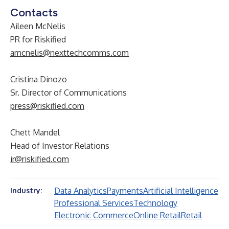
Contacts
Aileen McNelis
PR for Riskified
amcnelis@nexttechcomms.com
Cristina Dinozo
Sr. Director of Communications
press@riskified.com
Chett Mandel
Head of Investor Relations
ir@riskified.com
Data Analytics
Payments
Artificial Intelligence
Industry:
Professional Services
Technology
Electronic Commerce
Online Retail
Retail