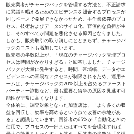
販売業者がチャージバックを管理する方法と、不正請求
に異議を唱えるためのエビデンスを照合するプロセスが
同じペースで発展できなかったため、手作業依存のプロ
セス、技術およびデータのサイロ化、官僚的な負担が生
じ、そのすべてが問題を悪化させる原因となりました。
しかも、販売取引の取り消しにとどまらず、チャージバ
ックのコストも増加しています。
販売者の半数以上が、「現在のチャージバック管理プロ
セスは時間がかかりすぎる」と回答しました。チャージ
バックが大量に発生すると、時間、帯域幅、データやエ
ビデンスへの容易なアクセスが制限されるため、運用チ
ームは、チャージバックの20%以上を占めるファースト
パーティー詐欺など、最も重要な紛争の原因を見逃す可
能性が非常に高くなります。
全体的に、調査対象となった加盟店は、「より多くの収
益を回収し、効率を高めるという点で改善の余地があ
る」と認識しています。回答者の65%が「自動化とAIの
使用で、プロセスの一部またはすべてを合理化すれば、
最大の効果をもたらす」と答え、回答者の半数は「多様