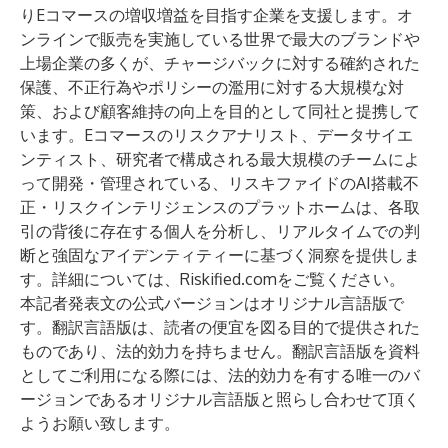
りEコマースの増収増益を目指す企業を支援します。オ
ンラインで販売を実施している世界で最大のブランドや
上場企業の多くが、チャージバックに対する確約された
保護、不正行為やポリシーの濫用に対する大規模な対
策、および顧客維持の向上を目的として同社と提携して
います。Eコマースのリスクアナリスト、データサイエ
ンティスト、研究者で構成される最大規模のチームによ
って開発・管理されている、リスキファイドのAI搭載不
正・リスクインテリジェンスのプラットホームは、各取
引の背後に存在する個人を分析し、リアルタイムでの判
断と強固なアイデンティティーに基づく洞察を提供しま
す。詳細については、
Riskified.com
をご覧ください。
本記者発表文の公式バージョンはオリジナル言語版で
す。翻訳言語版は、読者の便宜を図る目的で提供された
ものであり、法的効力を持ちません。翻訳言語版を資料
としてご利用になる際には、法的効力を有する唯一のバ
ージョンであるオリジナル言語版と照らし合わせて頂く
ようお願い致します。