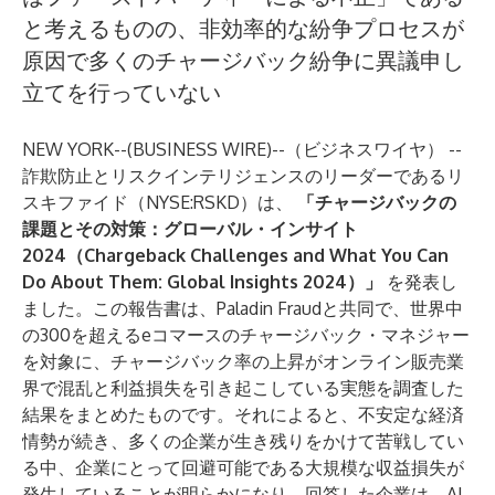
と考えるものの、非効率的な紛争プロセスが
原因で多くのチャージバック紛争に異議申し
立てを行っていない
NEW YORK--(
BUSINESS WIRE
)--
（ビジネスワイヤ） --
詐欺防止とリスクインテリジェンスのリーダーである
リ
スキファイド
（NYSE:RSKD）は、
「チャージバックの
課題とその対策：グローバル・インサイト
2024（Chargeback Challenges and What You Can
Do About Them: Global Insights 2024）」
を発表し
ました。この報告書は、Paladin Fraudと共同で、世界中
の300を超えるeコマースのチャージバック・マネジャー
を対象に、チャージバック率の上昇がオンライン販売業
界で混乱と利益損失を引き起こしている実態を調査した
結果をまとめたものです。それによると、不安定な経済
情勢が続き、多くの企業が生き残りをかけて苦戦してい
る中、企業にとって回避可能である大規模な収益損失が
発生していることが明らかになり、回答した企業は、AI