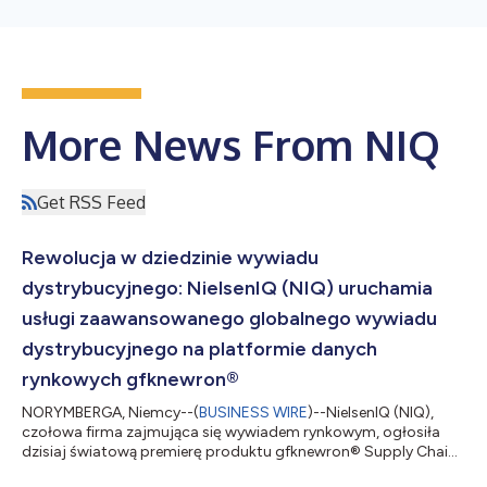
More News From NIQ
Get RSS Feed
Rewolucja w dziedzinie wywiadu
dystrybucyjnego: NielsenIQ (NIQ) uruchamia
usługi zaawansowanego globalnego wywiadu
dystrybucyjnego na platformie danych
rynkowych gfknewron®
NORYMBERGA, Niemcy--(
BUSINESS WIRE
)--NielsenIQ (NIQ),
czołowa firma zajmująca się wywiadem rynkowym, ogłosiła
dzisiaj światową premierę produktu gfknewron® Supply Chain
na swojej najnowocześniejszej platformie gfknewron ® . Po raz