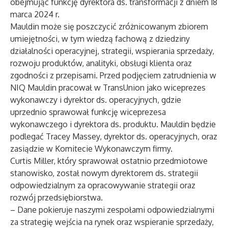
obejmując funkcję dyrektora ds. transformacji z dniem 18
marca 2024 r.
Mauldin może się poszczycić zróżnicowanym zbiorem
umiejętności, w tym wiedzą fachową z dziedziny
działalności operacyjnej, strategii, wspierania sprzedaży,
rozwoju produktów, analityki, obsługi klienta oraz
zgodności z przepisami. Przed podjęciem zatrudnienia w
NIQ Mauldin pracował w TransUnion jako wiceprezes
wykonawczy i dyrektor ds. operacyjnych, gdzie
uprzednio sprawował funkcję wiceprezesa
wykonawczego i dyrektora ds. produktu. Mauldin będzie
podlegać Tracey Massey, dyrektor ds. operacyjnych, oraz
zasiądzie w Komitecie Wykonawczym firmy.
Curtis Miller, który sprawował ostatnio przedmiotowe
stanowisko, został nowym dyrektorem ds. strategii
odpowiedzialnym za opracowywanie strategii oraz
rozwój przedsiębiorstwa.
– Dane pokieruje naszymi zespołami odpowiedzialnymi
za strategię wejścia na rynek oraz wspieranie sprzedaży,