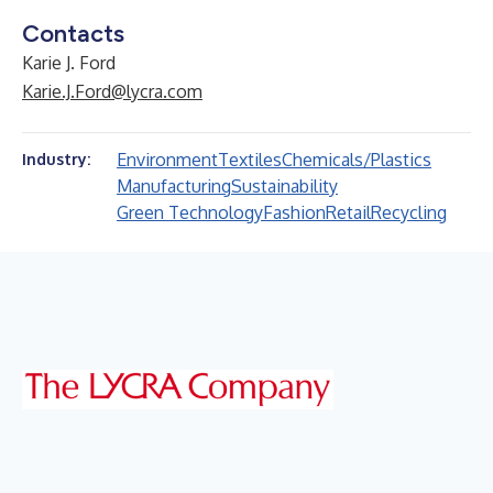
Contacts
Karie J. Ford
Karie.J.Ford@lycra.com
Environment
Textiles
Chemicals/Plastics
Industry:
Manufacturing
Sustainability
Green Technology
Fashion
Retail
Recycling