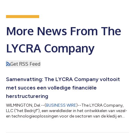
More News From The
LYCRA Company
Get RSS Feed
Samenvatting: The LYCRA Company voltooit
met succes een volledige financiële
herstructurering
WILMINGTON, Del.--(
BUSINESS WIRE
)--The LYCRA Company,
LLC (“het Bedrijf”), een wereldleider in het ontwikkelen van vezel-
en technologieoplossingen voor de sectoren van de kledij en
persoonlijke verzorging, zal op 20 mei 2026 met succes zijn
proces voor volledige financiële herstructurering voltooien en
de Chapter 11-bescherming (bescherming tegen schuldeisers)