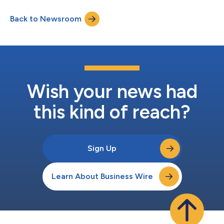
dat van 19 tot en met 22 mei plaatsvindt in Genève,
Zwitserland. Deze baanbrekende rekbare vezel, die al door
Back to Newsroom
toonaangevende internationale kledingmerken wordt gebruikt,
luidt nu een nieuw tijdperk in op...
Wish your news had
this kind of reach?
Sign Up
Learn About Business Wire