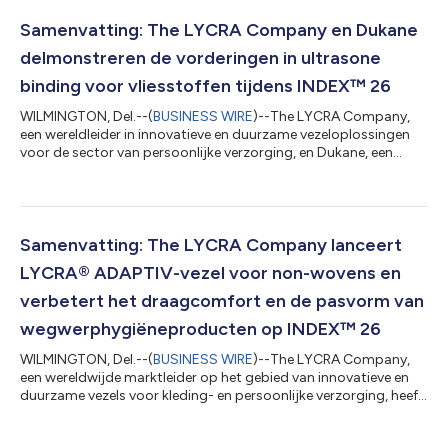
afronden. Deze bekendmaking is officieel geldend in de originele
brontaal. Vertalingen zijn slechts als leeshulp bedoeld en
Samenvatting: The LYCRA Company en Dukane
moeten word...
delmonstreren de vorderingen in ultrasone
binding voor vliesstoffen tijdens INDEX™ 26
WILMINGTON, Del.--(
BUSINESS WIRE
)--The LYCRA Company,
een wereldleider in innovatieve en duurzame vezeloplossingen
voor de sector van persoonlijke verzorging, en Dukane, een
fabrikant van ultrasone bindingstechnologieën voor de markt
van hygiëne en vliesstoffen, demonstreren hun nieuwste,
gezamenlijk ontwikkelde vorderingen in ultrasone binding
tijdens INDEX™ 26, die van 19 tot 22 mei doorgaat in Genève,
Zwitserland. Sinds 2014 werken beide bedrijven samen om
Samenvatting: The LYCRA Company lanceert
oplossingen voor ultrasone binding...
LYCRA® ADAPTIV-vezel voor non-wovens en
verbetert het draagcomfort en de pasvorm van
wegwerphygiëneproducten op INDEX™ 26
WILMINGTON, Del.--(
BUSINESS WIRE
)--The LYCRA Company,
een wereldwijde marktleider op het gebied van innovatieve en
duurzame vezels voor kleding- en persoonlijke verzorging, heeft
vandaag de officiële wereldwijde lancering aangekondigd van
LYCRA®ADAPTIV-vezel voor non-wovens tijdens INDEX™ 26 ,