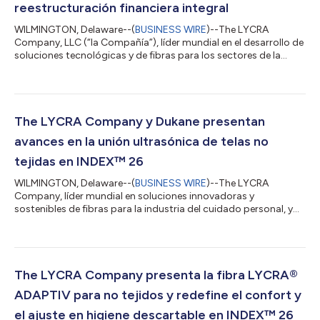
reestructuración financiera integral
WILMINGTON, Delaware--(
BUSINESS WIRE
)--The LYCRA
Company, LLC (“la Compañía”), líder mundial en el desarrollo de
soluciones tecnológicas y de fibras para los sectores de la
confección y el cuidado personal, completará
satisfactoriamente su proceso integral de reestructuración
financiera y saldrá de la protección del Capítulo 11 el 20 de
mayo de 2026. The LYCRA Company se ha dotado de una
estructura de capital sólida que le permitirá llevar a cabo su
The LYCRA Company y Dukane presentan
estrategia de crecimiento mediante la inversi...
avances en la unión ultrasónica de telas no
tejidas en INDEX™ 26
WILMINGTON, Delaware--(
BUSINESS WIRE
)--The LYCRA
Company, líder mundial en soluciones innovadoras y
sostenibles de fibras para la industria del cuidado personal, y
Dukane, fabricante de tecnologías de unión por ultrasonido
para el mercado de la higiene y las telas no tejidas, presentarán
sus últimos avances en unión por ultrasonido, desarrollados en
colaboración, en INDEX™ 26, que se celebrará en Ginebra, Suiza,
del 19 al 22 de mayo. Desde 2014, ambas empresas han
The LYCRA Company presenta la fibra LYCRA®
colaborado para desarrollar so...
ADAPTIV para no tejidos y redefine el confort y
el ajuste en higiene descartable en INDEX™ 26