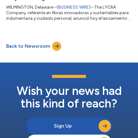
WILMINGTON, Delaware--(
BUSINESS WIRE
)--The LYCRA
Company, referente en fibras innovadoras y sustentables para
indumentaria y cuidado personal, anunció hoy el lanzamiento
global oficial de la fibra LYCRA® ADAPTIV para no tejidos en
INDEX™ 26, que se realizará del 19 al 22 de mayo en Ginebra,
Suiza. Esta fibra elástica de última generación, ya adoptada
por marcas líderes de indumentaria a nivel mundial, abre una
Back to Newsroom
nueva etapa en confort, ajuste y desempeño para pañales
infantiles, productos de higi...
Wish your news had
this kind of reach?
Sign Up