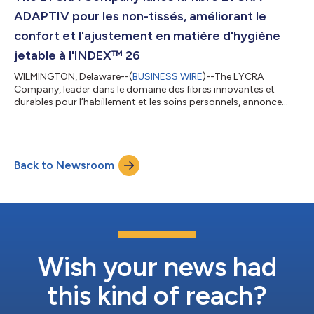
collaborent au développement de soluti...
ADAPTIV pour les non-tissés, améliorant le
confort et l'ajustement en matière d'hygiène
jetable à l'INDEX™ 26
WILMINGTON, Delaware--(
BUSINESS WIRE
)--The LYCRA
Company, leader dans le domaine des fibres innovantes et
durables pour l’habillement et les soins personnels, annonce
aujourd’hui le lancement mondial officiel de la fibre LYCRA®
ADAPTIV pour les non-tissés à l'INDEX™ 26, à Genève, en Suisse,
du 19 au 22 mai. Cette fibre stretch révolutionnaire, déjà
reconnue par les plus grandes marques mondiales de
Back to Newsroom
vêtements, inaugure désormais une nouvelle ère de confort,
d'ajustement et de performance pour le...
Wish your news had
this kind of reach?