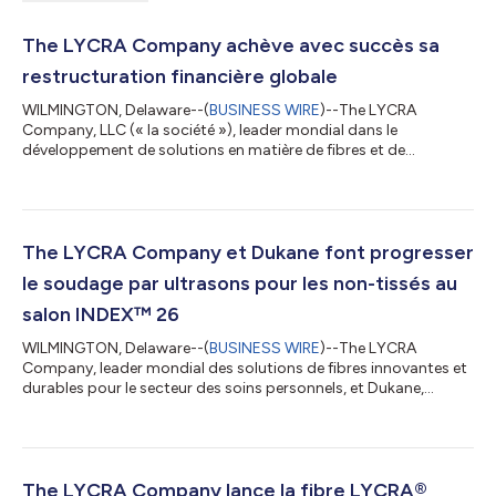
The LYCRA Company achève avec succès sa
restructuration financière globale
WILMINGTON, Delaware--(
BUSINESS WIRE
)--The LYCRA
Company, LLC (« la société »), leader mondial dans le
développement de solutions en matière de fibres et de
technologies pour les secteurs de l’habillement et des soins
personnels, mènera à bien son processus de restructuration
financière globale et sortira de la protection du chapitre 11 le 20
mai 2026. The LYCRA Company a mis en place une structure de
capital durable qui lui permettra de poursuivre sa stratégie de
The LYCRA Company et Dukane font progresser
croissance grâce à des investi...
le soudage par ultrasons pour les non-tissés au
salon INDEX™ 26
WILMINGTON, Delaware--(
BUSINESS WIRE
)--The LYCRA
Company, leader mondial des solutions de fibres innovantes et
durables pour le secteur des soins personnels, et Dukane,
fabricant de technologies de soudage par ultrasons pour le
marché de l'hygiène et des non-tissés, présentent leurs
dernières avancées co-développées en matière de soudage par
ultrasons au salon INDEX™ 26, qui se tiendra à Genève, en
Suisse, du 19 au 22 mai. Depuis 2014, les deux entreprises
The LYCRA Company lance la fibre LYCRA®