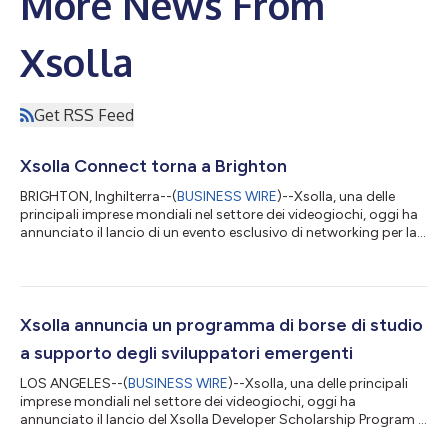
More News From
Xsolla
Get RSS Feed
Xsolla Connect torna a Brighton
BRIGHTON, Inghilterra--(
BUSINESS WIRE
)--Xsolla, una delle
principali imprese mondiali nel settore dei videogiochi, oggi ha
annunciato il lancio di un evento esclusivo di networking per la
comunità di sviluppo dei videogiochi nel Regno Unito, Xsolla
Connect, che si svolgerà il 15 luglio 2026 nell'ambito di
Develop:Brighton 2026. Ideato come luogo d'incontro di
sviluppatori indipendente e di fascia media, editori, investitori e
professionisti del settore, l'evento offrirà una serata dedicata a
Xsolla annuncia un programma di borse di studio
fa...
a supporto degli sviluppatori emergenti
LOS ANGELES--(
BUSINESS WIRE
)--Xsolla, una delle principali
imprese mondiali nel settore dei videogiochi, oggi ha
annunciato il lancio del Xsolla Developer Scholarship Program -
Cologne 2026, un’iniziativa pensata per appoggiare gli