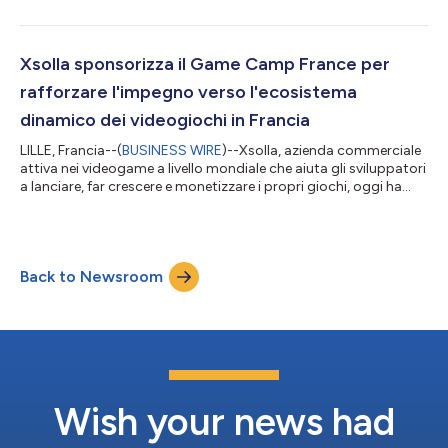
sviluppatori di giochi indipendenti e di medio livello che devono
far fronte a barriere finanziarie per partecipare al Gamescom
2026 di Colonia, in Germania. Il Gamescom, l’evento di gaming
più grande al mondo, riunisce sviluppatori, editori, investitori e
Xsolla sponsorizza il Game Camp France per
leader del...
rafforzare l'impegno verso l'ecosistema
dinamico dei videogiochi in Francia
LILLE, Francia--(
BUSINESS WIRE
)--Xsolla, azienda commerciale
attiva nei videogame a livello mondiale che aiuta gli sviluppatori
a lanciare, far crescere e monetizzare i propri giochi, oggi ha
annunciato la sponsorizzazione del Game Camp France, in
programma il 18 e il 19 giugno 2026. L'industria dei videogame
francese è nota per essere tra le più dinamiche d'Europa, con un
fatturato di circa 5,8 miliardi di euro registrato nel 2025. Più che
Back to Newsroom
un mercato centralizzato, si tratta di un mosaico di s...
Wish your news had