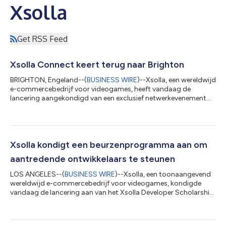
Xsolla
Get RSS Feed
Xsolla Connect keert terug naar Brighton
BRIGHTON, Engeland--(
BUSINESS WIRE
)--Xsolla, een wereldwijd
e-commercebedrijf voor videogames, heeft vandaag de
lancering aangekondigd van een exclusief netwerkevenement
voor de Britse game-ontwikkelaarsgemeenschap, Xsolla
Connect, dat op 15 juli 2026 plaatsvindt in het kader van
Develop:Brighton 2026. Het evenement is bedoeld om
onafhankelijke en middelgrote ontwikkelaars, uitgevers,
investeerders en professionals uit de sector bij elkaar te
Xsolla kondigt een beurzenprogramma aan om
brengen voor een avond vol zinvolle contacten en bru...
aantredende ontwikkelaars te steunen
LOS ANGELES--(
BUSINESS WIRE
)--Xsolla, een toonaangevend
wereldwijd e-commercebedrijf voor videogames, kondigde
vandaag de lancering aan van het Xsolla Developer Scholarship
Program - Cologne 2026, een initiatief bedoeld om
onafhankelijke en mid-tier gameontwikkelaars te steunen die
met financiële barrières moeten afrekenen om gamescom 2026