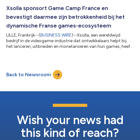
bij te wonen in Keulen, Duitsland. Als ’s werelds grootste
gamingevent brengt gamescom ontwikkelaars, uitgevers,
Xsolla sponsort Game Camp France en
investeerders en sectorleiders van over de h...
bevestigt daarmee zijn betrokkenheid bij het
dynamische Franse games-ecosysteem
LILLE, Frankrijk--(
BUSINESS WIRE
)--Xsolla, een wereldwijd
bedrijf in de videogame-industrie dat ontwikkelaars helpt bij
het lanceren, uitbreiden en monetariseren van hun games, heeft
vandaag bekendgemaakt dat het sponsor is van het Game
Camp France dat op 18 en 19 juni 2026 plaatsvindt. De Franse
videogamesector wordt algemeen erkend als een van de meest
dynamische in Europa, met een omzet die in 2025 naar
Back to Newsroom
verwachting ongeveer 5,8 miljard euro bedraagt. Het is geen
gecentraliseerde markt, maar...
Wish your news had
this kind of reach?