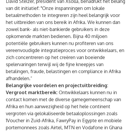
David Stelzer, president van Xsolla, benadrukt het belang
van dit initiatief: "Onze inspanningen om lokale
betaalmethoden te integreren zijn heel belangrijk voor
het uitbreiden van ons bereik in Afrika. We kunnen dan
zowel bank- als niet-bankierde gebruikers in deze
opkomende markten bedienen. Bijna 40 miljoen
potentiële gebruikers kunnen nu profiteren van ons
vereenvoudigde integratieproces voor ontwikkelaars, en
zich concentreren op het creëren van boeiende
spelervaringen terwijl wij de fijne kneepjes van
betalingen, fraude, belastingen en compliance in Afrika
afhandelen.”
Belangrijke voordelen en projectuitbreiding:
Vergroot marktbereik:
Ontwikkelaars kunnen nu in
contact komen met de diverse gamegemeenschap van
Afrika en hun aanwezigheid op het hele continent
vergroten via gelokaliseerde betaaloplossingen zoals
1Voucher in Zuid-Afrika, FawryPay in Egypte en mobiele
portemonnees zoals Airtel, MTN en Vodafone in Ghana