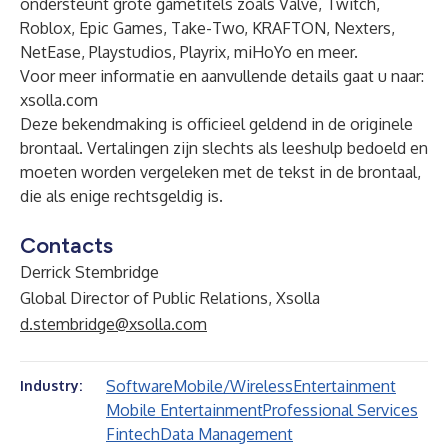
ondersteunt grote gametitels zoals Valve, Twitch,
Roblox, Epic Games, Take-Two, KRAFTON, Nexters,
NetEase, Playstudios, Playrix, miHoYo en meer.
Voor meer informatie en aanvullende details gaat u naar:
xsolla.com
Deze bekendmaking is officieel geldend in de originele
brontaal. Vertalingen zijn slechts als leeshulp bedoeld en
moeten worden vergeleken met de tekst in de brontaal,
die als enige rechtsgeldig is.
Contacts
Derrick Stembridge
Global Director of Public Relations, Xsolla
d.stembridge@xsolla.com
Software
Mobile/Wireless
Entertainment
Industry:
Mobile Entertainment
Professional Services
Fintech
Data Management