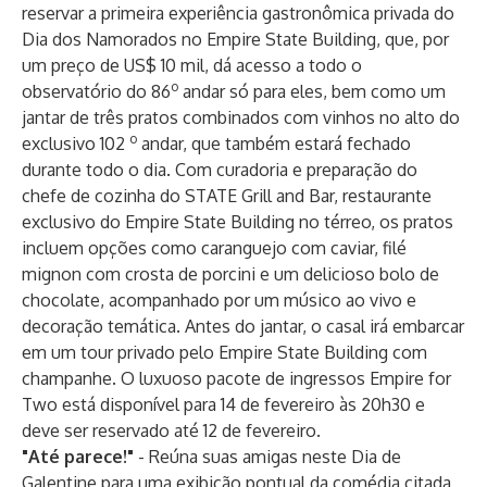
reservar a primeira experiência gastronômica privada do
Dia dos Namorados no Empire State Building, que, por
um preço de US$ 10 mil, dá acesso a todo o
o
observatório do 86
andar só para eles, bem como um
jantar de três pratos combinados com vinhos no alto do
o
exclusivo 102
andar, que também estará fechado
durante todo o dia. Com curadoria e preparação do
chefe de cozinha do STATE Grill and Bar, restaurante
exclusivo do Empire State Building no térreo, os pratos
incluem opções como caranguejo com caviar, filé
mignon com crosta de porcini e um delicioso bolo de
chocolate, acompanhado por um músico ao vivo e
decoração temática. Antes do jantar, o casal irá embarcar
em um tour privado pelo Empire State Building com
champanhe. O luxuoso
pacote de ingressos Empire for
Two
está disponível para 14 de fevereiro às 20h30 e
deve ser reservado até 12 de fevereiro.
"Até parece!"
- Reúna suas amigas neste Dia de
Galentine para uma
exibição pontual
da comédia citada