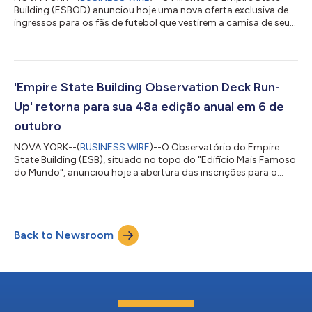
Building (ESBOD) anunciou hoje uma nova oferta exclusiva de
ingressos para os fãs de futebol que vestirem a camisa de seu
time favorito no “Edifício Mais Famoso do Mundo”, em
antecipação à final do torneio. Os visitantes que planejam usar
a camisa no mirante podem comprar ingressos on-line com
15% de desconto para desfrutar da experiência imersiva do
museu e das melhores vistas de Nova York a partir dos
'Empire State Building Observation Deck Run-
mirantes dos 86º e 102º andares. A ofe...
Up' retorna para sua 48a edição anual em 6 de
outubro
NOVA YORK--(
BUSINESS WIRE
)--O Observatório do Empire
State Building (ESB), situado no topo do "Edifício Mais Famoso
do Mundo", anunciou hoje a abertura das inscrições para o
sorteio geral da edição deste ano da 'Empire State Building
Observation Deck Run-Up' (ESBRU), que estarão abertas até 20
de julho de 2026. A corrida anual, apresentada pela NYU
Langone Health e patrocinada pela Merrell, será realizada em 6
Back to Newsroom
de outubro de 2026, às 20h. A corrida deste ano marca o 48º
aniversário do evento, no...