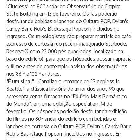
o
"Clueless" no 80
andar do Observatório do Empire
State Building em 13 de fevereiro. Os fãs poderão
desfrutar de bebidas e lanches do Culture POP, Dylan's
Candy Bar e Rob's Backstage Popcorn incluídos no
ingresso. Os mixologistas irão preparar martinis de café
expresso de cortesia (do recém-inaugurado Starbucks
Reserve® com 23.000 pés quadrados, localizado na
base do edifício), para que os hóspedes possam apreciar
o filme antes de contemplar a vista dos observatórios
o
o
nos 86
e 102
andares.
"É um sinal"
- Canalize o romance de “Sleepless in
Seattle”, a clássica história de amor dos anos 90 que
apresenta cenas filmadas no "Edifício Mais Romântico
do Mundo", em uma
exibição especial
em 14 de
fevereiro. Os hóspedes poderão desfrutar da exibição
o
de filmes no 80
andar do edifício com bebidas e
lanches de cortesia do Culture POP, Dylan’s Candy Bar e
Rob’s Backstage Popcorn incluídos no ingresso. Em