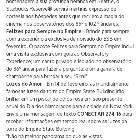
homenagem à sua profunda herança em Seattle, o
Starbucks Reserve® servirá martinis expresso de
cortesia aos hóspedes antes que recriem a magia do
o
o
cinema nos observatórios dos 86
e 102
andares.
Felizes para Sempre no Empire
- Brinde para sempre
com a experiência exclusiva de noivado do ESB em
fevereiro. O
pacote Felizes para Sempre no Empire
inclui
uma visita exclusiva com guia ao Observatory
Experience; um canto privado e isolado no observatório
o
do 86
andar para fazer a pergunta; e uma garrafa de
champanhe para brindar a seu "Sim!"
Luzes do Amor
- Em 14 de fevereiro, as mundialmente
famosas luzes da torre do Empire State Building irão
brilhar em um piscar de olhos rosa em seu presente
anual do Dia dos Namorados para a cidade de Nova York.
Envie uma mensagem de texto
CONECTAR
274-16
para
receber informações em tempo real sobre as luzes da
torre do Empire State Building.
"Não há melhor panorama do que as vistas