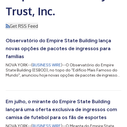
Trust, Inc.
Get RSS Feed
Observatório do Empire State Building lança
novas opções de pacotes de ingressos para
famílias
NOVA YORK--(
BUSINESS WIRE
)--O Observatório do Empire
State Building (ESBOD), no topo do "Edifício Mais Famoso do
Mundo", anunciou hoje novas opções de pacotes de ingressos
para famílias de todas as idades economizarem em sua visita
ao famoso ponto turístico de Nova York. Grupos de quatro
pessoas que comprarem o novo Pacote Família podem
economizar até 20% nos ingressos para os icônicos
Observatórios dos andares 86 e 102 do Empire State Building,
Em julho, o mirante do Empire State Building
com opções de acesso expresso e entrada flexível....
lançará uma oferta exclusiva de ingressos com
camisa de futebol para os fãs de esportes
NOVA YORK--(
BUSINESS WIRE
)--O Mirante do Empire State