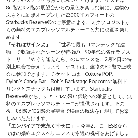
リンクやスナックもお楽しみいただけます。ゲストは、
86
階と102
階の展望台からの景色を楽しむ前に、建物の
ふもとに新規オープンした23000平方フィートの
Starbucks Reserve®のご厚意による、ミクソロジストか
らの無料のエスプレッソマルティーニと共に映画を楽し
めます。
「それはサインよ」
– 「世界で最もロマンチックな建
物」で収録されたシーンが特徴の、90年代の名作ラブス
トーリー『めぐり逢えたら』のロマンスを、2月14日の
特
別上映会
で伝えましょう。ゲストは、建物の80
階で上映
会に参加できます。チケットには、Culture POP、
Dylan’s Candy Bar、Rob’s Backstage Popcornの無料ド
リンクとスナックも付属しています。Starbucks
Reserve®から、シアトルの深い伝統への敬意として、無
料のエスプレッソマルティーニが提供されます。その
後、86
階と102
階の展望台で映画の魔法を再現してお楽
しみいただけます。
「エンパイアで末永く幸せに」
– 今年2月に、ESBなら
ではの婚約エクスペリエンスで永遠の祝杯をあげましょ