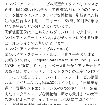
エンパイア・ステート・ビル展望台エクスペリエンスは
近年、1億6500万ドルをかけて再構築され、9つのギャラ
リーを擁するインタラクティブな博物館、刷新された特
注の展望台ホスト用ユニフォーム、86
階、102
階の象徴
的な展望台などが盛り込まれています。
高解像度画像は、
こちら
からダウンロードできます。エ
ンパイア・ステート・ビルおよびチケットに関する詳細
は、
オンライン
でご覧いただけます。
エンパイア・ステート・ビルについて
エンパイア・ステート・ビル
は、「世界一有名な建物」
と呼ばれており、
Empire State Realty Trust
, Inc.（ESRT:
NYSE）が所有しています。ベース部分からアンテナまで
の高さは、マンハッタン・ミッドタウンの上空1,454フィ
ートにまで達します。エンパイア・ステート・ビル展望
台エクスペリエンスは1億6,500万ドルをかけて再構築を
遂げ、専用ゲストエントランスや9つのギャラリーを備
えたインタラクティブな博物館、床から天井までのガラ
ス張りによってデザインを一新した102
階展望台など