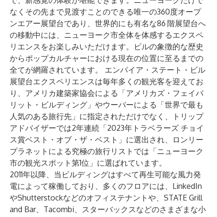
で、新感覚の体験が堪能できます。ニューヨークだけで
なくその先まで見渡すことのできる唯一の360度オープ
ンエアー展望台であり、世界的にも有名な86
階展望台へ
の移動中には、ニューヨーク市全体を体感するエクスペ
リエンスをお楽しみいただけます。ビルの象徴的な歴史
からポップカルチャーにおける現在の位置に至るまでの
全てが網羅されています。 エンパイア・ステート・ビル
展望台エクスペリエンスは毎年多くの観光客を迎えてお
り、アメリカ建築家協会による「アメリカズ・フェイバ
リット・ビルディング」やウーバーによる「世界で最も
人気のある旅行先」に指定されただけでなく、トリップ
アドバイザーでは2年連続「2023年トラベラーズ チョイ
ス賞ベスト・オブ・ザ・ベスト」に選出され、ロンリー
プラネットによる究極の旅行リストでは「ニューヨーク
市の観光スポット第1位」に選ばれています。
2011年以降、当ビルディングはすべて再生可能な風力発
電によって稼働しており、多くのフロアには、LinkedIn
やShutterstockなどのオフィステナントや、STATE Grill
and Bar、Tacombi、スターバックスなどのさまざまな小