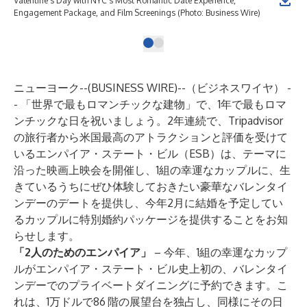
Valentine’s Day with NYC's Most Romantic Date Experience,
Engagement Package, and Film Screenings (Photo: Business Wire)
ニューヨーク--(
BUSINESS WIRE
)--
（ビジネスワイヤ） -
- 「世界で最もロマンチックな建物」で、1年で最もロマ
ンチックな日を祝いましょう。2年連続で、Tripadvisor
の旅行者から米国最高のアトラクションと評価を受けて
いる
エンパイア・ステート・ビル
（ESB）は、テーマに
沿った映画上映会を開催し、1組の幸運なカップルに、生
きているうちにぜひ体験しておきたい豪華なバレンタイ
ンデーのデートを提供し、今年2月に結婚を予定してい
るカップルに特別婚約パッケージを提供することをお知
らせします。
「2人のためのエンパイア」
– 今年、1組の幸運なカップ
ルがエンパイア・ステート・ビル史上初の、バレンタイ
ンデーでのプライベートダイニングに予約できます。こ
れは、1万ドルで86
階の展望台を独占し、同様にその日