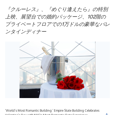
『クルーレス』、『めぐり逢えたら』の特別
上映、展望台での婚約パッケージ、102階の
プライベートフロアでの1万ドルの豪華なバレ
ンタインディナー
‘World’s Most Romantic Building:’ Empire State Building Celebrates