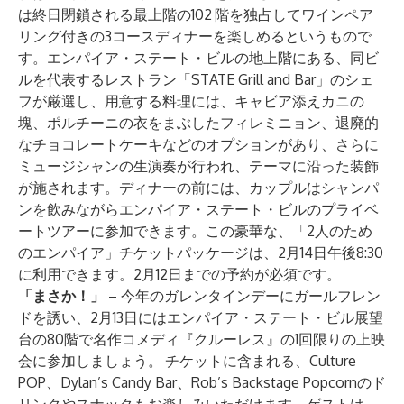
は終日閉鎖される最上階の102
階を独占してワインペア
リング付きの3コースディナーを楽しめるというもので
す。エンパイア・ステート・ビルの地上階にある、同ビ
ルを代表するレストラン「STATE Grill and Bar」のシェ
フが厳選し、用意する料理には、キャビア添えカニの
塊、ポルチーニの衣をまぶしたフィレミニョン、退廃的
なチョコレートケーキなどのオプションがあり、さらに
ミュージシャンの生演奏が行われ、テーマに沿った装飾
が施されます。ディナーの前には、カップルはシャンパ
ンを飲みながらエンパイア・ステート・ビルのプライベ
ートツアーに参加できます。この豪華な、
「2人のため
のエンパイア」チケットパッケージ
は、2月14日午後8:30
に利用できます。2月12日までの予約が必須です。
「まさか！」
– 今年のガレンタインデーにガールフレン
ドを誘い、2月13日にはエンパイア・ステート・ビル展望
台の80階で名作コメディ『クルーレス』の
1回限りの上映
会
に参加しましょう。
チケットに含まれる、Culture
POP、Dylan’s Candy Bar、Rob’s Backstage Popcornのド