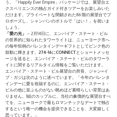
う。
「Happily Ever Empire」パッケージ
では、展望台エ
クスペリエンスの独占ガイド付きツアーをお楽しみいた
だけます。プライベートな閉鎖された86
階の展望台でプ
ロポーズし、シャンパンのボトルで「はい！」を祝いま
しょう。
「愛の光」
– 2月14日に、エンパイア・ステート・ビル
の世界的に知られたタワーライトは、ニューヨーク市へ
の毎年恒例のバレンタインデーギフトとしてピンク色の
鼓動に輝きます。
274-16
に
CONNECT
とショートメッセ
ージを送ると、エンパイア・ステート・ビルのタワーラ
イトに関するリアルタイム情報をご覧いただけます。
エンパイア・ステート・ビル展望台の所長、ジャン=イ
ブ・ガジは次のように述べています。「今年のバレンタ
インデーに愛を祝福するのに、エンパイア・ステート・
ビルの他に並ぶものがない眺めほど素晴らしい背景はあ
りません。1組のカップルに、当社の象徴的な展望台すべ
てを、ニューヨークで最もロマンチックなデートで独占
するという唯一の機会を提供できることを、大変嬉しく
思っています。」