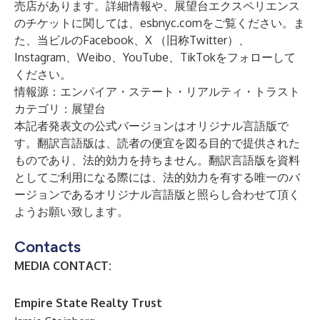
売店があります。詳細情報や、展望台エクスペリエンス
のチケットに関しては、
esbnyc.com
をご覧ください。ま
た、当ビルの
Facebook
、
X （旧称Twitter）
、
Instagram
、
Weibo
、
YouTube
、
TikTok
をフォローして
ください。
情報源：エンパイア・ステート・リアルティ・トラスト
カテゴリ：展望台
本記者発表文の公式バージョンはオリジナル言語版で
す。翻訳言語版は、読者の便宜を図る目的で提供された
ものであり、法的効力を持ちません。翻訳言語版を資料
としてご利用になる際には、法的効力を有する唯一のバ
ージョンであるオリジナル言語版と照らし合わせて頂く
ようお願い致します。
Contacts
MEDIA CONTACT:
Empire State Realty Trust