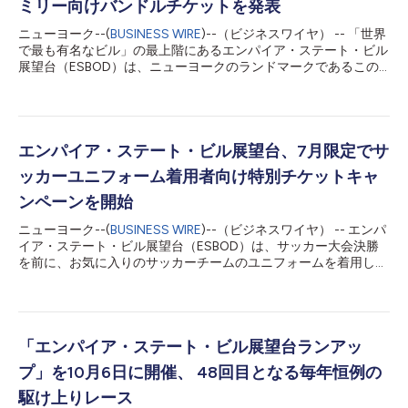
ミリー向けバンドルチケットを発表
ニューヨーク--(
BUSINESS WIRE
)--（ビジネスワイヤ） -- 「世界
で最も有名なビル」の最上階にあるエンパイア・ステート・ビル
展望台（ESBOD）は、ニューヨークのランドマークであるこの
ビルを訪問する家族連れ向けに、あらゆる年齢層がお得に楽しめ
る新たなバンドルチケットを発表しました。 新しいファミリー
向けバンドルチケットを購入された4人様グループでは、エンパ
イア・ステート・ビルの象徴とも言える86 階と102 階の展望台
のチケットが最大20%割引となり、優先入場とフレックス入場の
エンパイア・ステート・ビル展望台、7月限定でサ
オプションもご利用いただけます。このファミリー向けバンドル
ッカーユニフォーム着用者向け特別チケットキャ
チケットはオンライン限定で販売されます。 展望台総支配人で
あるダン・ロゴスキーは、「エンパイア・ステート・ビル展望台
ンペーンを開始
は、没入型で教育としても意義のある博物館展示とマンハッタン
ニューヨーク--(
BUSINESS WIRE
)--（ビジネスワイヤ） -- エンパ
屈指のスカイラインビューが楽しめる、ニューヨークで家族連れ
イア・ステート・ビル展望台（ESBOD）は、サッカー大会決勝
に最適なアトラクションの1つです。家族の思い出作りに、アメ
を前に、お気に入りのサッカーチームのユニフォームを着用して
リカでナンバーワンと言えるここほど最適な場所はありません」
「世界一有名な建物」を訪れるサッカーファンを対象とした期間
と述べています。 エンパイア・ステート・ビル展望台は、トリ
限定の特別チケットキャンペーンを開始すると発表しました。
ップアドバイザーの2026年トラベラ...
エンパイア・ステート・ビル展望台をサッカーユニフォーム姿で
訪れる予定の方は、オンラインでチケットを購入すると、15%割
引となり、没入型ミュージアム体験と、86階 および102階 の展
「エンパイア・ステート・ビル展望台ランアッ
望台から望むニューヨーク市随一の眺望をお楽しみいただけま
プ」を10月6日に開催、 48回目となる毎年恒例の
す。この期間限定オファーは、7月31日までの来場日にサッカー
ユニフォームを着用する来場者のみが対象です。 展望台ゼネラ
駆け上りレース