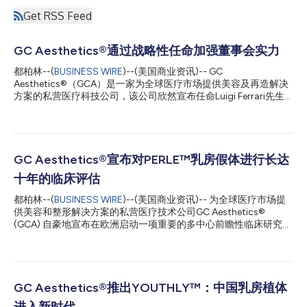
Get RSS Feed
GC Aesthetics®通过战略性任命加强董事会实力
都柏林--(
BUSINESS WIRE
)--(美国商业资讯)-- GC
Aesthetics®（GCA）是一家为全球医疗市场提供美容及再造解决
方案的私营医疗科技公司，该公司欣然宣布任命Luigi Ferrari先生
为董事会非执行主席，Patrick Lee先生为董事会董事，此举将进一
步强化公司的战略发展方向与长期增长规划。 此次人事任命源于
GCA与长期投资方Hayfin Capital Management于2024年初开启
的新一轮合作。该合作为公司致力于乳房美容与再造手术领域的创
新、安全及全球扩张注入了全新动力。 作为医疗健康领域成绩斐
GC Aesthetics®宣布对PERLE™乳房假体进行长达
然的高管与投资人，Luigi Ferrari先生拥有卓越的领导经验、商业
十年的临床评估
增长专长及行业洞察力。2012至2022年间，他曾担任关节置换领
域跨国医疗器械公司Lima Corporate的首席执行官（该公司后被
都柏林--(
BUSINESS WIRE
)--(美国商业资讯)-- 为全球医疗市场提
Enovis Corporation收购），此前他在Orthofix历任多项职务，最
供美容和整形解决方案的私营医疗技术公司GC Aesthetics®
终担任全球骨科业务总裁。他持有米兰理工大学管理工程硕士学
(GCA) 自豪地宣布在欧洲启动一项重要的多中心前瞻性临床研究，
位，并圆满完成哈佛商学院高级管理课程。 作为非执行主席，他
以评估和确认创新型PERLE™光滑不透明圆形乳房假体的安全性、
将为GCA提供战略指导，助力实现公司使命：成为乳房美...
有效性和患者满意度。 这项广泛研究汇集了来自英国国民医疗服
务体系（NHS）和私人诊所以及欧洲私人诊所的顶尖外科医生，确
保了数据集的稳健性和多样性，兼顾美容和整形适应症。 GC
Aesthetics品质保证/风险评估和临床事务主管Chris Brotherston
GC Aesthetics®推出YOUTHLY™：中国乳房植体
表示：“通过高质量的临床证据，我们旨在就PERLE™假体的功效和
进入新时代