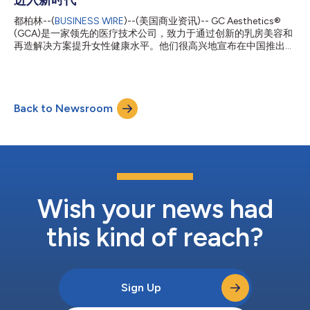
对患者的益处提供独到的见解，为乳房假体技术和患者护理设定新
标准。” PERLE™是一种高度创新的光滑不透明乳房假体，采用了专
都柏林--(
BUSINESS WIRE
)--(美国商业资讯)-- GC Aesthetics®
利表面技术（BioQ™）、GCA业界领先的凝胶技术（Emunomic™
(GCA)是一家领先的医疗技术公司，致力于通过创新的乳房美容和
乳房组织动态凝胶），以及确保GCA长期卓越安全记录的增强版安
再造解决方案提升女性健康水平。他们很高兴地宣布在中国推出
全特性。 乳腺和肿瘤整形外科顾问医师Nabila Nasir女士
YOUTHLY™品牌，该品牌的特色在于其最新的乳房植体创新成
（MBBS、BSc、FRCS）评论道：“PERLE™是一种独特而创新的植
果：PERLE™、Luna XT™和The Round Collection™（100%填
入物，其...
充）的最新版本。 通过与G&S Group建立独家合作关系，法国和
英国手工制作的YOUTHLY™将为中国各地的女性和整形外科医生
Back to Newsroom
提供优质硅胶乳房植体。 中国是全球第二大市场，近几年一直是
GC Aesthetics的战略焦点。预计美容市场年度增长率将为15%，
达到惊人的2000亿元（276亿美元）。GCA专注于满足女性在美
容方面的医疗保健需求（隆胸和再造），提供创新优质解决方案，
并引以为豪。 YOUTHLY™产品组合-The Round
Collection™（100%填充）、PERLE™和Luna XT™可满足患者的
一系列需求，包括柔软自然的外观和更丰满、更抢眼的外形等。
The Round Collection™（10...
Wish your news had
this kind of reach?
Sign Up