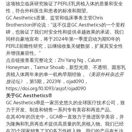
这项独立临床研究验证了PERLE乳房植入体的质量和安全
性，符合外科医生和患者的标准和期望。
GC Aesthetics质量、监管和临床事务主管Chris
Brotherston评论说：“这不仅是GC Aesthetics的一个里程
碑，也验证了我们对安全性和提供卓越效果的承诺。我们
同样自豪地宣布，将于2024年第一季度启动为期10年的
PERLE前瞻性研究，以继续收集关键数据，扩展其安全性
并增强兼容性。”
点击链接查看完整论文：Zhi Yang Ng，Calum
Honeyman，Taimur Shoaib，新型光滑、不透明、圆形乳
房植入体两年来的单一机构早期经验，
《美容外科杂志开
放论坛》
，第5期，2023年，ojad090，
https://doi.org/10.1093/asjof/ojad090
关于GC Aesthetics®
GC Aesthetics®是一家历史悠久的全球医疗技术公司，致
力于开发、制造和销售一系列专有美容和再造产品。
在其40年的历史中，GCA®一直致力于推进医学美容，并
为隆胸和乳房再造术提供高质量的乳房植入物。我们已经
在70个国家销售了300多万件植入物，我们的产品有长达