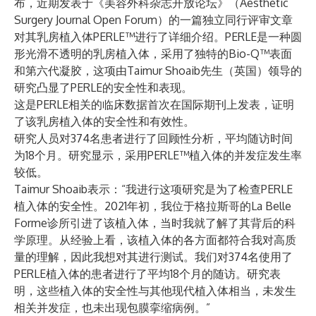
布，近期发表于《美容外科杂志开放论坛》（Aesthetic
Surgery Journal Open Forum）的一篇独立同行评审文章
对其乳房植入体PERLE™进行了详细介绍。PERLE是一种圆
形光滑不透明的乳房植入体，采用了独特的Bio-Q™表面
和第六代凝胶，这项由Taimur Shoaib先生（英国）领导的
研究凸显了PERLE的安全性和表现。
这是PERLE相关的临床数据首次在国际期刊上发表，证明
了该乳房植入体的安全性和有效性。
研究人员对374名患者进行了回顾性分析，平均随访时间
为18个月。研究显示，采用PERLE™植入体的并发症发生率
较低。
Taimur Shoaib表示：“我进行这项研究是为了检查PERLE
植入体的安全性。2021年初，我位于格拉斯哥的La Belle
Forme诊所引进了该植入体，当时我就了解了其背后的科
学原理。从经验上看，该植入体的各方面都符合我对高质
量的理解，因此我想对其进行测试。我们对374名使用了
PERLE植入体的患者进行了平均18个月的随访。研究表
明，这些植入体的安全性与其他现代植入体相当，未发生
相关并发症，也未出现包膜挛缩病例。”