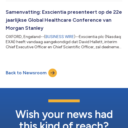
ontwikkelen in de richting van de klinische therapie, zijn we
verheugd om nieuwe preklinische gegevens van beide
programma's te delen,” zegt David Hallett, Ph.D., interim Chief
Samenvatting: Exscientia presenteert op de 22e
Executive Officer en Chief Scien...
jaarlijkse Global Healthcare Conference van
Morgan Stanley
OXFORD, Engeland--(
BUSINESS WIRE
)--Exscientia plc (Nasdaq:
EXAI) heeft vandaag aangekondigd dat David Hallett, interim
Chief Executive Officer en Chief Scientific Officer, zal deelnemen
aan een haardvuurgesprek op de 22e jaarlijkse Global
Healthcare Conference van Morgan Stanley op woensdag 4
september 2024 om 07:00 uur EDT (12:00 uur BST). Een live
webcast van het haardvuurgesprek zal beschikbaar zijn op de
Back to Newsroom
website van het bedrijf, onder de sectie 'Investors & Media' op
investors.exscienti...
Wish your news had
this kind of reach?