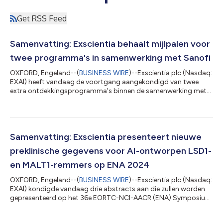
Get RSS Feed
Samenvatting: Exscientia behaalt mijlpalen voor
twee programma's in samenwerking met Sanofi
OXFORD, Engeland--(
BUSINESS WIRE
)--Exscientia plc (Nasdaq:
EXAI) heeft vandaag de voortgang aangekondigd van twee
extra ontdekkingsprogramma's binnen de samenwerking met
Sanofi, waarbij Exscientia in totaal $ 15 miljoen aan
mijlpaalbetalingen heeft ontvangen. Beide loodverbindingen
hebben voldaan aan de productprofielvereisten, gesteld door
zowel Exscientia als Sanofi, om een overgang naar de
loodoptimalisatiefase binnen de samenwerking mogelijk te
Samenvatting: Exscientia presenteert nieuwe
maken. Deze bekendmaking is officieel geldend...
preklinische gegevens voor AI-ontworpen LSD1-
en MALT1-remmers op ENA 2024
OXFORD, Engeland--(
BUSINESS WIRE
)--Exscientia plc (Nasdaq:
EXAI) kondigde vandaag drie abstracts aan die zullen worden
gepresenteerd op het 36e EORTC-NCI-AACR (ENA) Symposium
2024 van 23-25 oktober in Barcelona, Spanje. “Terwijl onze
nauwkeurig ontworpen LSD1- en MALT1-remmers zich verder