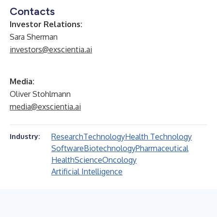
Contacts
Investor Relations:
Sara Sherman
investors@exscientia.ai
Media:
Oliver Stohlmann
media@exscientia.ai
Research
Technology
Health Technology
Industry:
Software
Biotechnology
Pharmaceutical
Health
Science
Oncology
Artificial Intelligence