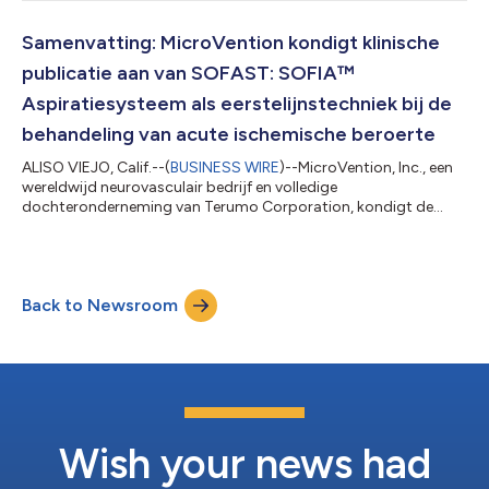
verbiedt het de gedaagden David Ferrera, Nguyen ("Jake") Le en
Michelle Tran, voormalige werknemers van MicroVention
("gedaagden"), permanent om handelsgeheime informatie of
Samenvatting: MicroVention kondigt klinische
vertrouwelijke informatie van MicroVention te gebruiken, o...
publicatie aan van SOFAST: SOFIA™
Aspiratiesysteem als eerstelijnstechniek bij de
behandeling van acute ischemische beroerte
ALISO VIEJO, Calif.--(
BUSINESS WIRE
)--MicroVention, Inc., een
wereldwijd neurovasculair bedrijf en volledige
dochteronderneming van Terumo Corporation, kondigt de
recente publicatie aan van het SOFIA™ Aspiration System as
first-line Technique (SOFAST): A prospective, multicenter study
to assess the efficacy and safety of the 6 French SOFIA™ Flow
Plus Aspiration Catheter for endovascular stroke
Back to Newsroom
thrombectomy [SOFIA™ afzuigsysteem als eerstelijnstechniek
(SOFAST): Een prospectief, multicenter onde...
Wish your news had