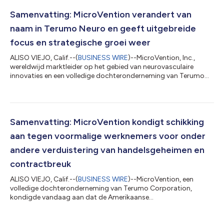
Samenvatting: MicroVention verandert van
naam in Terumo Neuro en geeft uitgebreide
focus en strategische groei weer
ALISO VIEJO, Calif.--(
BUSINESS WIRE
)--MicroVention, Inc.,
wereldwijd marktleider op het gebied van neurovasculaire
innovaties en een volledige dochteronderneming van Terumo
Corporation, heeft vandaag aangekondigd dat de naam van
het bedrijf met onmiddellijke ingang is gewijzigd in Terumo
Neuro. Deze naamsverandering betekent een nieuw hoofdstuk
in de evolutie van het bedrijf, terwijl het zich onverminderd blijft
inzetten voor het creëren en commercialiseren van
Samenvatting: MicroVention kondigt schikking
baanbrekende innovaties in de neu...
aan tegen voormalige werknemers voor onder
andere verduistering van handelsgeheimen en
contractbreuk
ALISO VIEJO, Calif.--(
BUSINESS WIRE
)--MicroVention, een
volledige dochteronderneming van Terumo Corporation,
kondigde vandaag aan dat de Amerikaanse
arrondissementsrechtbank voor het Central District van
Californië een gerechtelijk bevel heeft uitgevaardigd. Hierbij