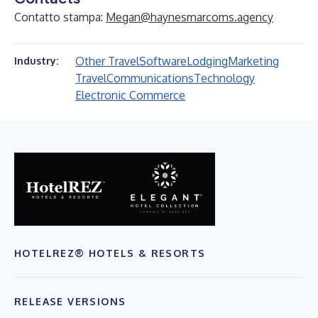
Contatto stampa:
Megan@haynesmarcoms.agency
Other Travel
Software
Lodging
Marketing
Industry:
Travel
Communications
Technology
Electronic Commerce
HOTELREZ® HOTELS & RESORTS
RELEASE VERSIONS