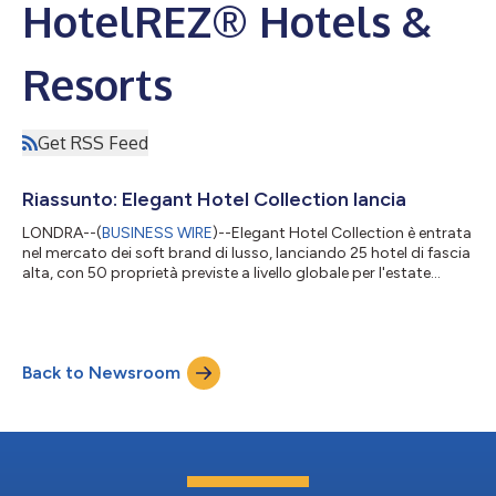
HotelREZ® Hotels &
Resorts
Get RSS Feed
Riassunto: Elegant Hotel Collection lancia
LONDRA--(
BUSINESS WIRE
)--Elegant Hotel Collection è entrata
nel mercato dei soft brand di lusso, lanciando 25 hotel di fascia
alta, con 50 proprietà previste a livello globale per l'estate
2024. Il marchio di proprietà indipendente si estenderà a
proprietà selezionate solo su invito, creando una comunità del
lusso in cui i singoli hotel ricevono un servizio personalizzato.
Elegant ha identificato una lacuna nel mercato del lusso ed è
Back to Newsroom
pensato per riflettere una nuova prospettiva sul turismo di f...