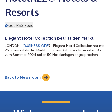
Resorts
Get RSS Feed
Elegant Hotel Collection betritt den Markt
LONDON--(
BUSINESS WIRE
)--Elegant Hotel Collection hat mit
25 Luxushotels den Markt für Luxus Soft Brands betreten. Bis
zum Sommer 2024 sollen 50 Hotelanlagen angesprochen
werden. Das unabhängige Unternehmen will auf kuratierter Basis
ausschließlich durch individuelle Ansprache expandieren. So soll
eine luxuriöse Gemeinschaft von einzelnen Hotels entstehen, die
jeweils einen maßgeschneiderten Service erhalten. Elegant hat
Back to Newsroom
eine Lücke im Luxussegment entdeckt und will für
anspruchsvolles Reisen ei...