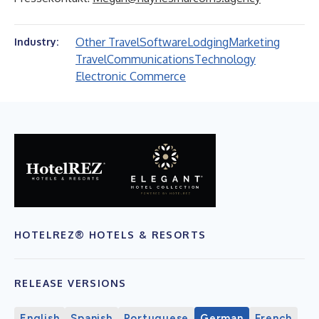
Other Travel
Software
Lodging
Marketing
Industry:
Travel
Communications
Technology
Electronic Commerce
HOTELREZ® HOTELS & RESORTS
RELEASE VERSIONS
English
Spanish
Portuguese
German
French