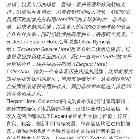
分销，以及专门的销售、营销、客户管理和分销战略支
持，以推动业务增长、消费者销售和收入增长。我们的成
员酒店将能够充分利用HotelREZ的全球影响力、非凡品
质、追求卓越的承诺，以及令人惊叹的众多全球豪华酒店
合作伙伴关系，同时仍能保持高度独立，确保两全其美。”
Eccleston Square Hotel公司总监Olivia Byrne表
示：
“Eccleston Square Hotel是著名的二级历史建筑，过
去曾是巴滕贝格亲王的宅邸。我们一直与HotelREZ技术平
台密切合作，现在很高兴能加入Elegant Hotel
Collection。作为一个有丰富历史内涵的品牌，此举将最大
限度地提升我们的定位，增加市场曝光率，从高端休闲和
企业商务渠道获得额外收入。我们非常荣幸能进入首批25
家著名酒店之列。”
Elegant Hotel Collection的成员资格仅能通过邀请获得，
这种方式确保了该品牌的承诺：仅接纳全球顶级酒店。每
家入选酒店都体现了Elegant品牌的五大核心价值：好客、
真实、包容、创新和可持续发展。每家酒店均经过精挑细
选，确保能够满足当今独具慧眼的高端旅行者的需求。
在该品牌推出前不久，Lewis被《CEO Today》旗下的“年