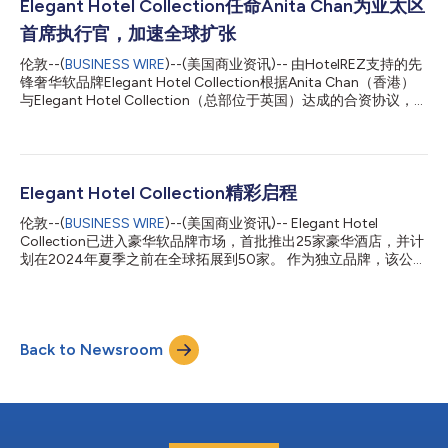
Elegant Hotel Collection任命Anita Chan为亚太区
首席执行官，加速全球扩张
伦敦--(
BUSINESS WIRE
)--(美国商业资讯)-- 由HotelREZ支持的先
锋奢华软品牌Elegant Hotel Collection根据Anita Chan（香港）
与Elegant Hotel Collection（总部位于英国）达成的合资协议，任
命Anita Chan为亚太区首席执行官，进一步巩固了其全球地位。
作为一位具有全球影响力的成功商业领袖，Chan此次高调出任亚
太区首席执行官，彰显了Elegant Hotel Collection勇于创新和追求
增长的宏伟抱负，也体现了这一奢华软品牌对于在市场上产生重大
影响力的承诺。 作为Elegant Hotel Collection亚太区首席执行
Elegant Hotel Collection精彩启程
官，Chan将领导该地区的扩张计划，并扩大该地区会员基础的代
伦敦--(
BUSINESS WIRE
)--(美国商业资讯)-- Elegant Hotel
表性。此次任命凸显了公司对全球贸易和旅游领域一个极具活力和
Collection已进入豪华软品牌市场，首批推出25家豪华酒店，并计
竞争力的市场的承诺。 在过去十年中，Chan曾担任Compass
划在2024年夏季之前在全球拓展到50家。 作为独立品牌，该公司
Edge的首席执行官，其丰富的经验将为她在Elegant Hotel
将采取主打精心挑选的邀请制扩张策略，旨在打造一个豪华社区，
Collection的新角色带来助力，其职业生涯令人瞩目，曾在Small
使住客在每家酒店都能享受到专属定制服务。 Elegant在奢华酒店
Luxury Hotels of the World等...
行业发现市场空白，其目标是反映针对高端旅游的新视角。所有
Elegant酒店都经过精挑细选，以体现Elegant品牌的五大要素：好
Back to Newsroom
客、真实性、包容性、创新性和可持续性，这与当今奢华旅客的需
求不谋而合。 Elegant将采取一种动态的奢侈品牌分销策略，将定
制的个性化服务与全球消费者和贸易营销相结合。该集团将以注重
实效而非高额固定费用的商业模式运营，以确保可量化的回报。
作为酒店业精英社区的一员，Elegant会员酒店将可享有一系列优
惠，使其能够利用最新技术，适应目标人群的购买行为，从而在全