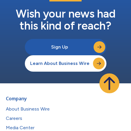
球竞争格局中茁壮成长。 Elegant Hotel Collection品牌发展副总
裁Catt McLeod表示：“我们很高兴能够推出Elegant Hotel...
Wish your news had
this kind of reach?
Sign Up
Learn About Business Wire
Company
About Business Wire
Careers
Media Center