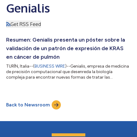
Genialis
Get RSS Feed
Resumen: Genialis presenta un póster sobre la
validación de un patrón de expresión de KRAS
en cáncer de pulmón
TURÍN, Italia--(
BUSINESS WIRE
)--Genialis, empresa de medicina
de precisión computacional que desenreda la biología
compleja para encontrar nuevas formas de tratar las
enfermedades, ha presentado hoy los resultados de un estudio
independiente de validación de un patrón de biomarcadores
KRAS para el adenocarcinoma de pulmón. En este estudio,
Genialis reutilizó un clasificador basado en la expresión génica
Back to Newsroom
desarrollado previamente y lo aplicó a un nuevo conjunto de
datos para evaluar la fiabilidad...