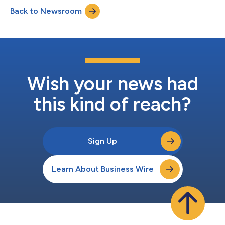
Board (ANAB) para sistemas físicos basados en IA. Tal y como
Back to Newsroom
se ha anunciado en la NVIDIA GTC 2026, Lattice colaborará con
NVIDIA y otros miembros del ecosistema Halos para crear...
Wish your news had
this kind of reach?
Sign Up
Learn About Business Wire