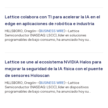
Europe. Lattice participará en diversas sesiones de ponencias
para mostrar cómo los FPGA de bajo consumo están
impulsando la innovación en múltiples sectores. La empresa
también presentará sus últimos avances tecnológicos en FPGA
Lattice colabora con TI para acelerar la IA en el
relacionados con la IA física, la conectividad avanzada, la
edge en aplicaciones de robótica e industria
segurid...
HILLSBORO, Oregón--(
BUSINESS WIRE
)--Lattice
Semiconductor (NASDAQ: LSCC), líder en soluciones
programables de bajo consumo, ha anunciado hoy su
colaboración con Texas Instruments (TI) para simplificar la
integración de sensores y escalar sistemas de inteligencia
artificial en tiempo real en el edge. La combinación de las
tecnologías de sensorización de TI y la solución Lattice
Holoscan Sensor Bridge, basada en tecnología FPGA de bajo
Lattice se une al ecosistema NVIDIA Halos para
consumo de Lattice, proporcionará a los desarrolladores una
mejorar la seguridad de la IA física con el puente
b...
de sensores Holoscan
HILLSBORO, Oregón--(
BUSINESS WIRE
)--Lattice
Semiconductor (NASDAQ: LSCC), líder en dispositivos
programables de bajo consumo, ha anunciado hoy su
incorporación al ecosistema del Laboratorio de inspección de
sistemas de IA Halos de NVIDIA, el primer laboratorio de
inspección acreditado por la ANSI National Accreditation