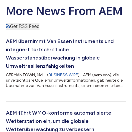
More News From AEM
Get RSS Feed
AEM übernimmt Van Essen Instruments und
integriert fortschrittliche
Wasserstandsüberwachung in globale
Umweltresilienzfähigkeiten
GERMANTOWN, Md.--(
BUSINESS WIRE
)--AEM (aem.eco), die
unverzichtbare Quelle für Umweltinformationen, gab heute die
Übernahme von Van Essen Instruments, einem renommierten
Anbieter von präzisen Sensoren für die Überwachung von
Grund- und Oberflächenwasser. Durch diese Übernahme
integriert AEM die robusten Sensor-Hardwarelösungen,
Telematiksysteme sowie die leistungsfähigen
Datenmanagement-Tools von Van Essen in die AEM-
AEM führt WMO-konforme automatisierte
Elements®-Plattform für Umweltresilienz und bietet so eine
Wetterstation ein, um die globale
einheitliche Lösung...
Wetterüberwachung zu verbessern