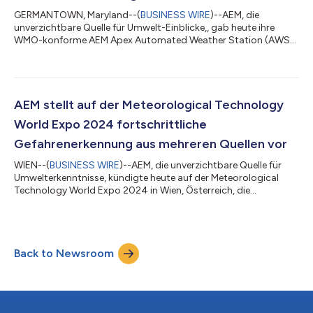
GERMANTOWN, Maryland--(
BUSINESS WIRE
)--AEM, die
unverzichtbare Quelle für Umwelt-Einblicke,, gab heute ihre
WMO-konforme AEM Apex Automated Weather Station (AWS)
bekannt. Diese hochmoderne Lösung setzt neue Maßstäbe für
Präzision, Zuverlässigkeit und Haltbarkeit unter Einhaltung der
strengen Standards der World Meteorological Organization
(WMO). Entwickelt, um die härtesten Herausforderungen in der
Wetterüberwachung anzugehen, bietet die WMO-konforme
AEM stellt auf der Meteorological Technology
AWS eine beispiellose Genauigkeit und Leistu...
World Expo 2024 fortschrittliche
Gefahrenerkennung aus mehreren Quellen vor
WIEN--(
BUSINESS WIRE
)--AEM, die unverzichtbare Quelle für
Umwelterkenntnisse, kündigte heute auf der Meteorological
Technology World Expo 2024 in Wien, Österreich, die
Einführung seiner bahnbrechenden Multi-Source-
Gefahrenerkennungstechnologie an. Diese Innovationsfähigkeit
ist ein Eckpfeiler des Engagements von AEM für eine
kollaborative Widerstandsfähigkeit, die Organisationen in die
Back to Newsroom
Lage versetzt, effektiver zusammenzuarbeiten, um eskalierende
Umweltrisiken zu mindern. Die Mehrfachquellen-Ge...