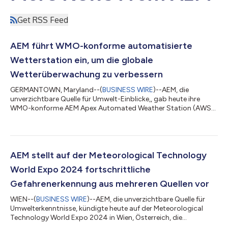
Get RSS Feed
AEM führt WMO-konforme automatisierte
Wetterstation ein, um die globale
Wetterüberwachung zu verbessern
GERMANTOWN, Maryland--(
BUSINESS WIRE
)--AEM, die
unverzichtbare Quelle für Umwelt-Einblicke,, gab heute ihre
WMO-konforme AEM Apex Automated Weather Station (AWS)
bekannt. Diese hochmoderne Lösung setzt neue Maßstäbe für
Präzision, Zuverlässigkeit und Haltbarkeit unter Einhaltung der
strengen Standards der World Meteorological Organization
(WMO). Entwickelt, um die härtesten Herausforderungen in der
Wetterüberwachung anzugehen, bietet die WMO-konforme
AEM stellt auf der Meteorological Technology
AWS eine beispiellose Genauigkeit und Leistu...
World Expo 2024 fortschrittliche
Gefahrenerkennung aus mehreren Quellen vor
WIEN--(
BUSINESS WIRE
)--AEM, die unverzichtbare Quelle für
Umwelterkenntnisse, kündigte heute auf der Meteorological
Technology World Expo 2024 in Wien, Österreich, die
Einführung seiner bahnbrechenden Multi-Source-