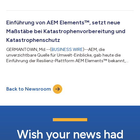
Gefahrenerkennungstechnologie an. Diese Innovationsfähigkeit
ist ein Eckpfeiler des Engagements von AEM für eine
kollaborative Widerstandsfähigkeit, die Organisationen in die
Lage versetzt, effektiver zusammenzuarbeiten, um eskalierende
Einführung von AEM Elements™, setzt neue
Umweltrisiken zu mindern. Die Mehrfachquellen-Ge...
Maßstäbe bei Katastrophenvorbereitung und
Katastrophenschutz
GERMANTOWN, Md.--(
BUSINESS WIRE
)--AEM, die
unverzichtbare Quelle für Umwelt-Einblicke, gab heute die
Einführung der Resilienz-Plattform AEM Elements™ bekannt,
einer Lösung für eine Vielzahl von Gefahren, die Gemeinden und
Organisationen die entscheidenden Erkenntnisse und Hilfsmittel
an die Hand gibt, die sie für ein professionelles
Risikomanagement und die Linderung der Auswirkungen von
Back to Newsroom
Naturkatastrophen benötigen. Diese Einführung umfasst AEM
Elements 360, eine umfassende Anwendung zur Entsch...
Wish your news had