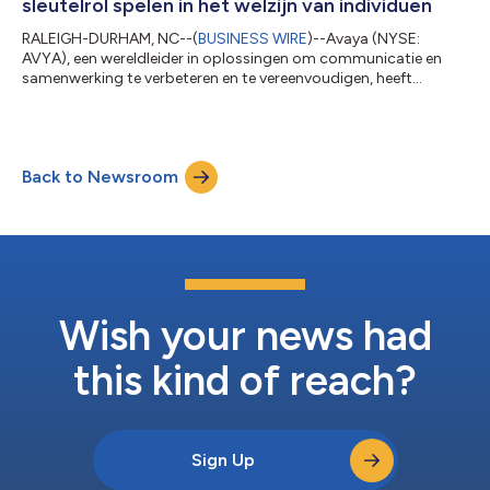
sleutelrol spelen in het welzijn van individuen
RALEIGH-DURHAM, NC--(
BUSINESS WIRE
)--Avaya (NYSE:
AVYA), een wereldleider in oplossingen om communicatie en
samenwerking te verbeteren en te vereenvoudigen, heeft
vandaag de resultaten vrijgegeven van een nieuwe enquête, “Life
and Work Beyond 2020: The Change Makers , ” Onderzoeken
hoe de houding en gevoelens ten opzichte van het privé- en
werkleven het afgelopen jaar zijn veranderd. De Avaya-enquête
Back to Newsroom
onthult een aanzienlijk verschil in geluk: slechts 27% van de
respondenten zei dat ze gelukkige...
Wish your news had
this kind of reach?
Sign Up