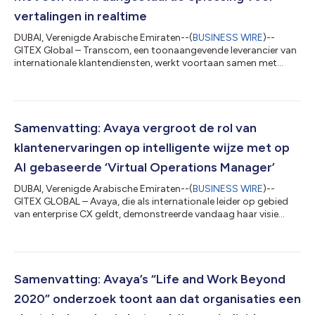
vertalingen in realtime
DUBAI, Verenigde Arabische Emiraten--(
BUSINESS WIRE
)--
GITEX Global – Transcom, een toonaangevende leverancier van
internationale klantendiensten, werkt voortaan samen met
Avaya, wereldleider op gebied van enterprise CX, en met Sabio
Group om een door AI aangestuurde oplossing voor vertalingen
in realtime te creëren waarmee agenten van contactcenters
overal ter wereld in meer dan 100 talen met hun klanten
gesprekken kunnen voeren. Deze bekendmaking is officieel
Samenvatting: Avaya vergroot de rol van
geldend in de originele brontaal....
klantenervaringen op intelligente wijze met op
AI gebaseerde ‘Virtual Operations Manager’
DUBAI, Verenigde Arabische Emiraten--(
BUSINESS WIRE
)--
GITEX GLOBAL – Avaya, die als internationale leider op gebied
van enterprise CX geldt, demonstreerde vandaag haar visie
voor een toekomst van klantenervaringen georchestreerd door
AI. Het ‘Virtual Operations Manager’-concept van Avaya richt
de schijnwerpers op de kunst van het mogelijke,
gedemonstreerd tijdens de GITEX Global in Dubai, en toont aan
hoe samenwerking tussen menselijke en artificiële intelligentie
Samenvatting: Avaya’s “Life and Work Beyond
de manier waarop klantenervari...
2020” onderzoek toont aan dat organisaties een