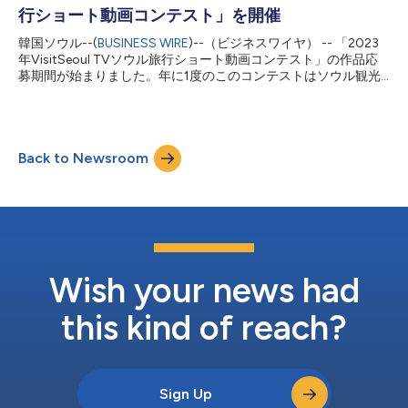
行ショート動画コンテスト」を開催
韓国ソウル--(
BUSINESS WIRE
)--（ビジネスワイヤ） -- 「2023
年VisitSeoul TVソウル旅行ショート動画コンテスト」の作品応
募期間が始まりました。年に1度のこのコンテストはソウル観光
財団が運営する公式YouTubeチャンネル「VisitSeoul TV」
（https://www.youtube.com/c/VisitSeoulTV）で開催され、参
加者はコンテストで指定されたテーマに沿って、ソウル観光の魅
力を伝えるオリジナルショート動画を投稿します。 コンテスト
Back to Newsroom
の応募形式は、「ショート」と呼ばれる短い動画コンテンツに限
定されます。ショート動画の人気はここ数年、ソーシャルメディ
アで加速度的に高まっています。今年は世界中で海外への旅行熱
が再燃しており、応募コンテンツ数の急増が見込まれています。
各参加者は、コンテストで指定されたテーマである「ソウルのラ
イフスタイル」が、ソウル旅行を楽しむうえで持つ意味を独自に
解釈し、映像化した動画を披露することになります。応募期間は
5月8日にスタートしており、6月4日（日）の終了日までの約1か
Wish your news had
月となります。コンテストには誰でも...
this kind of reach?
Sign Up