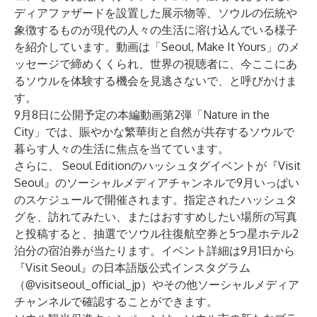
ディアファザードを設置した展示物等、ソウルの伝統や
象徴するものが現代の人々の生活に溶け込んでいる様子
を紹介しています。動画は「Seoul, Make It Yours」のメ
ッセージで締めくくられ、世界の視聴者に、今ここにあ
るソウルを体験する機会を見逃さないで、と呼びかけま
す。
9月8日に公開予定の本編動画第2弾「Nature in the
City」では、賑やかな繁華街と自然が共存するソウルで
暮らす人々の生活に焦点を当てています。
さらに、 Seoul Editionのハッシュタグイベントが『Visit
Seoul』のソーシャルメディアチャンネルで9月いっぱい
のスケジュールで開催されます。指定されたハッシュタ
グを、訪れてみたい、またはおすすめしたい場所の写真
と投稿すると、抽選でソウル往復航空券と5つ星ホテル2
泊分の宿泊券が当たります。イベント詳細は9月1日から
『Visit Seoul』の日本語版公式インスタグラム
（
@visitseoul_official_jp
）やその他ソーシャルメディア
チャンネルで確認することができます。