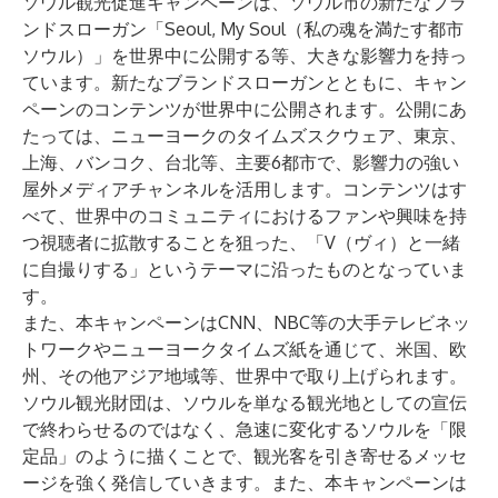
ソウル観光促進キャンペーンは、ソウル市の新たなブラ
ンドスローガン「Seoul, My Soul（私の魂を満たす都市
ソウル）」を世界中に公開する等、大きな影響力を持っ
ています。新たなブランドスローガンとともに、キャン
ペーンのコンテンツが世界中に公開されます。公開にあ
たっては、ニューヨークのタイムズスクウェア、東京、
上海、バンコク、台北等、主要6都市で、影響力の強い
屋外メディアチャンネルを活用します。コンテンツはす
べて、世界中のコミュニティにおけるファンや興味を持
つ視聴者に拡散することを狙った、「V（ヴィ）と一緒
に自撮りする」というテーマに沿ったものとなっていま
す。
また、本キャンペーンはCNN、NBC等の大手テレビネッ
トワークやニューヨークタイムズ紙を通じて、米国、欧
州、その他アジア地域等、世界中で取り上げられます。
ソウル観光財団は、ソウルを単なる観光地としての宣伝
で終わらせるのではなく、急速に変化するソウルを「限
定品」のように描くことで、観光客を引き寄せるメッセ
ージを強く発信していきます。また、本キャンペーンは