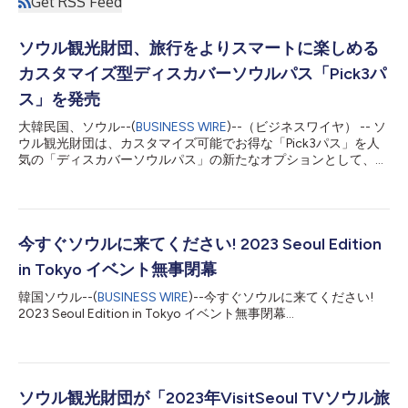
Get RSS Feed
ソウル観光財団、旅行をよりスマートに楽しめる
カスタマイズ型ディスカバーソウルパス「Pick3パ
ス」を発売
大韓民国、ソウル--(
BUSINESS WIRE
)--（ビジネスワイヤ） -- ソ
ウル観光財団は、カスタマイズ可能でお得な「Pick3パス」を人
気の「ディスカバーソウルパス」の新たなオプションとして、9
月15日から正式に販売開始します。この新しいパスは、現代の旅
行者、特にリピーターやよりカスタマイズされた旅行体験を求め
る人々の変化するニーズに応えるもので、利用者は好みの観光ス
ポットを3か所選ぶことができます。 ソウル観光財団が直接運営
するディスカバーソウルパスは、外国人観光客にとって欠かせな
今すぐソウルに来てください! 2023 Seoul Edition
いオールインワンの旅行ツールとして定着しています。ディスカ
in Tokyo イベント無事閉幕
バーソウルパスは、カード型とモバイルアプリの両方で利用で
き、ソウルの代表的な観光名所や文化体験へシームレスにアクセ
韓国ソウル--(
BUSINESS WIRE
)--今すぐソウルに来てください!
スすることができます。今回の発売により、ディスカバーソウル
2023 Seoul Edition in Tokyo イベント無事閉幕...
パスのラインアップは、あらゆる旅行スタイルに合わせて選べる
4種類へと拡充されます。 どんな旅行者にもぴったりのパス 新た
に登場するPick3パスは、初回利用日から5日間有効で、次の2種
類が用意されています。 - Pick3ベーシックパス（49,000ウォン
／35.30ドル...
ソウル観光財団が「2023年VisitSeoul TVソウル旅