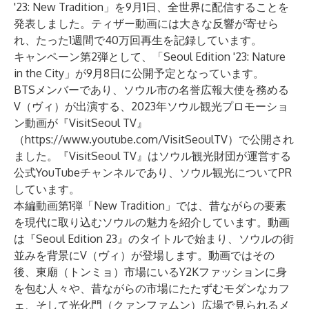
'23: New Tradition」を9月1日、全世界に配信することを
発表しました。ティザー動画には大きな反響が寄せら
れ、たった1週間で40万回再生を記録しています。
キャンペーン第2弾として、「Seoul Edition '23: Nature
in the City」が9月8日に公開予定となっています。
BTSメンバーであり、ソウル市の名誉広報大使を務める
V（ヴィ）が出演する、2023年ソウル観光プロモーショ
ン動画が『VisitSeoul TV』
（
https://www.youtube.com/VisitSeoulTV
）で公開され
ました。『VisitSeoul TV』はソウル観光財団が運営する
公式YouTubeチャンネルであり、ソウル観光についてPR
しています。
本編動画第1弾「New Tradition」では、昔ながらの要素
を現代に取り込むソウルの魅力を紹介しています。動画
は『Seoul Edition 23』のタイトルで始まり、ソウルの街
並みを背景にV（ヴィ）が登場します。動画ではその
後、東廟（トンミョ）市場にいるY2Kファッションに身
を包む人々や、昔ながらの市場にたたずむモダンなカフ
ェ、そして光化門（クァンファムン）広場で見られるメ