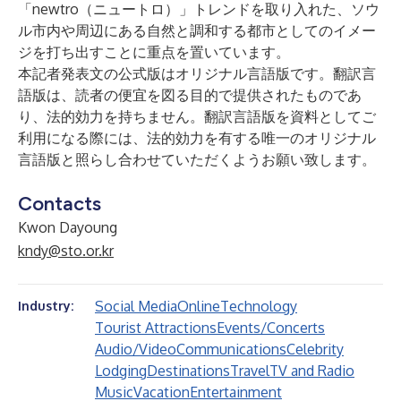
「newtro（ニュートロ）」トレンドを取り入れた、ソウ
ル市内や周辺にある自然と調和する都市としてのイメー
ジを打ち出すことに重点を置いています。
本記者発表文の公式版はオリジナル言語版です。翻訳言
語版は、読者の便宜を図る目的で提供されたものであ
り、法的効力を持ちません。翻訳言語版を資料としてご
利用になる際には、法的効力を有する唯一のオリジナル
言語版と照らし合わせていただくようお願い致します。
Contacts
Kwon Dayoung
kndy@sto.or.kr
Social Media
Online
Technology
Industry:
Tourist Attractions
Events/Concerts
Audio/Video
Communications
Celebrity
Lodging
Destinations
Travel
TV and Radio
Music
Vacation
Entertainment