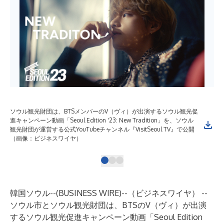
ソウル観光財団は、BTSメンバーのV（ヴィ）が出演するソウル観光促
B
進キャンペーン動画「Seoul Edition '23: New Tradition」を、ソウル
ーン
観光財団が運営する公式YouTubeチャンネル『VisitSeoul TV』で公開
ソウ
（画像：ビジネスワイヤ）
で
韓国ソウル--(
BUSINESS WIRE
)--
（ビジネスワイヤ） --
ソウル市と
ソウル観光財団
は、BTSのV（ヴィ）が出演
するソウル観光促進キャンペーン動画「Seoul Edition