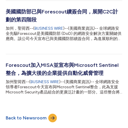
寫，強調了關鍵基礎設施面臨的持續風險，並揭示了可能的緩解措
施。 《SIERRA:21——生活在邊緣》介紹了對Sierra Wireless
AirLink蜂窩路由器及其一些開放原始碼組件（如TinyXML和
美國國防部已與Forescout續簽合同，展開C2C計
OpenNDS）的研究。Sierra Wireless路由器很受歡迎，一個Wi-Fi
劃的第四階段
網路開放資料庫顯示，全球有24.5萬個網路在各種應用中使用
Sierra Wireless。例如，Sierra Wireless路由器用於警車與中央網路
加州，聖荷西--(
BUSINESS WIRE
)--(美國商業資訊)-- 全球網路安
管理系統的連接或流式監控視訊、製造廠的工業資產監控、醫療設
全先驅Forescout是美國國防部 (DoD) 的網路安全解決方案關鍵供
施的臨時連接，以及管理電動汽車充電站。這21個新漏洞有可能導
應商。該公司今天宣布已與美國國防部續簽合同，為進展順利的
致重要通訊中斷，從而影響日常生活。 閱讀部...
「遵從連接計劃」（Comply-to-Connect，以下簡稱「C2C」）
展開第四階段工作。該計劃的下一個階段將部署新功能，以在全
「美國國防部資訊網」(DoDIN) 中執行零信任訪問原則，有望可讓
美國國防部朝其在零信任政策 (Zero Trust Strategy) 中制訂的目
標向前邁進一步。 一如防衛資訊系統局 (DISA) 的C2C計畫管理辦
Forescout加入MISA並宣布與Microsoft Sentinel
公室 (PMO) 對外所述，新合同也將為C2C平台增添額外功能，徹
整合，為擴大後的企業提供自動化威脅管理
底改變營運技術網路的安全性，並將風險管理和制訂決策整合至現
有的C2C平台中。這一新增功能可讓美國國防部將美國國家標準與
加州聖荷西--(
BUSINESS WIRE
)--(美國商業資訊)-- 全球網路安全
技術局零信任原則 (NIST zero trust principles) 應用到部內數百萬
領導者Forescout今天宣布與Microsoft Sentinel整合，此為支援
台設備上。運用Forescout的C2C專長實施零信任原則的工作已在
Microsoft Security產品組合的更廣泛計畫的一部分。這些整合將
陸軍的部分單位透過戈登堡學校 (Fort Gordon) 的教學活動和國防
為擴大後的企業提供即時可視性、威脅管理和事件回應，涵蓋校
軍需大學 (Defen...
園、資料中心、遠距工作者、雲端、移動、物聯網、營運科技和醫
療物聯網端點。 網路攻擊的嚴重性、複雜性和數量持續上升，這
顯示許多組織當前分散的網路安全框架和工具是不夠的。安全營運
Back to Newsroom
中心(SOC)人手不足、無人管理的裝置激增，以及老舊系統上新發
現和可利用的漏洞，都加劇和惡化了入侵的風險和可能性。老練的