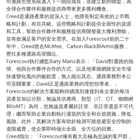
司通路生態系統邁入下一階段成長，並建立新的聯盟，為
全球合作夥伴和服務提供商帶來更多獲利機會。
Creed是通路產業的資深人士，他擅長制定有效的上市戰
略和計劃，有目共睹。這些戰略和計劃提供全面性的資源
和工具，幫助合作夥伴和服務提供商開發最大獲利潛能，
並有效滿足客戶的安全需求。在加入Forescout前的二十
年中，Creed曾在McAfee、Carbon Black和Armis服務，
歷任多種通路高管職位。
Forescout執行總監Barry Mainz表示：「David對通路的熱
情、他與合作夥伴合作的方式、以及他掌握網路安全市場
快速變化風向的敏銳度，無人能出其右。通路業務對本公
司至關重要，David正是通路業務的理想領導者。」
Forescout的解決方案能夠持續識別連接到各企業的每項
資產並加以分類，無論其供應商、類型（IT、OT、物聯網
和IoMT）為何，也無論資產屬於託管、非託管還是不可代
理；繼而幫助企業自動執行適當的安全和合規措施，降低
風險。此外，其解決方案有助於檢測可能規避安全控制的
進階威脅，使企業即時做出全面、全方位的回應。
Creed指出：「Forescout擁有龐大且極為忠誠的客戶群，