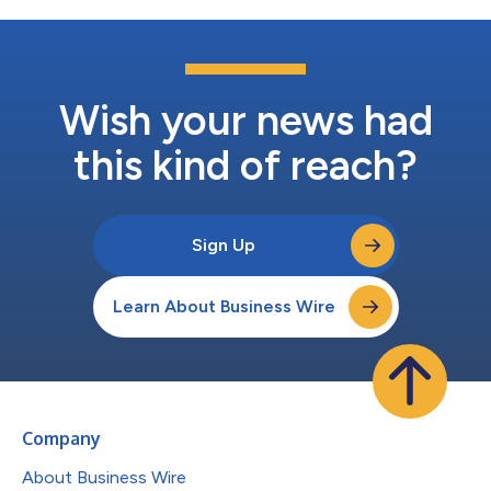
對手正在瞄準日益複雜的異構計算環境，而安全團隊卻疲於應對各
種誤報，並且漏報的威脅沒有被分配適當的優先順序，或沒有得到
適當的因應。 Forescout幫助企業持續識別和分類每一種互聯資產
類型——資訊科技、營運科技、物聯網和醫療物聯網，代管、未
代管或不可代理——並支援自動執行適當的安全和法規遵從措
施，以降低風險。 Forescout執行長Barry Mainz表示：「我們很榮
Wish your news had
幸能透過與Microsoft Se...
this kind of reach?
Sign Up
Learn About Business Wire
Company
About Business Wire