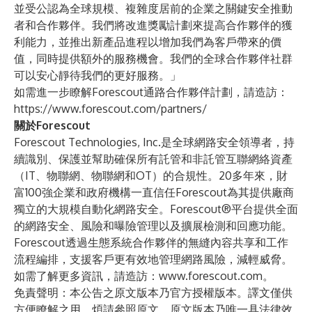
並受公認為全球規模、複雜度居前的企業之關鍵安全推動
者和合作夥伴。我們將改進獎勵計劃來提高合作夥伴的獲
利能力，並推出新產品進程以增加我們為客戶帶來的價
值，同時提供額外的服務機會。我們的全球合作夥伴社群
可以安心靜待我們的更好服務。」
如需進一步瞭解Forescout通路合作夥伴計劃，請造訪：
https://www.forescout.com/partners/
關於Forescout
Forescout Technologies, Inc.是全球網路安全領導者，持
續識別、保護並幫助確保所有託管和非託管互聯網絡資產
（IT、物聯網、物聯網和OT）的合規性。20多年來，財
富100強企業和政府機構一直信任Forescout為其提供廠商
獨立的大規模自動化網路安全。Forescout®平台提供全面
的網路安全、風險和曝險管理以及擴展檢測和回應功能。
Forescout透過生態系統合作夥伴的無縫內容共享和工作
流程編排，支援客戶更有效地管理網路風險，減輕威脅。
如需了解更多資訊，請造訪：
www.forescout.com
。
免責聲明：本公告之原文版本乃官方授權版本。譯文僅供
方便瞭解之用，煩請參照原文，原文版本乃唯一具法律效