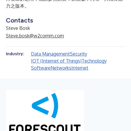
力之版本。
Contacts
Steve Bosk
Steve.bosk@w2comm.com
Data Management
Security
Industry:
IOT (Internet of Things)
Technology
Software
Networks
Internet