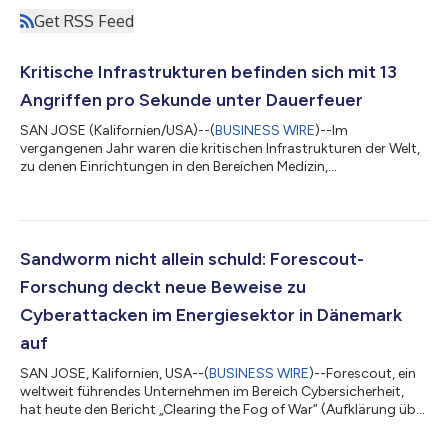
Get RSS Feed
Kritische Infrastrukturen befinden sich mit 13
Angriffen pro Sekunde unter Dauerfeuer
SAN JOSE (Kalifornien/USA)--(
BUSINESS WIRE
)--Im
vergangenen Jahr waren die kritischen Infrastrukturen der Welt,
zu denen Einrichtungen in den Bereichen Medizin,
Energieversorgung, Kommunikation, Abfallbehandlung,
Produktion und Transport zählen, die Menschen und Maschinen
miteinander verbinden, fast ununterbrochen Angriffen
ausgesetzt. Forescout Research – Vedere Labs verzeichnete
zwischen Januar und Dezember 2023 mehr als 420 Millionen
Sandworm nicht allein schuld: Forescout-
Angriffe. Dies bedeutet mit 13 Angriffen pro Sekunde im Ve...
Forschung deckt neue Beweise zu
Cyberattacken im Energiesektor in Dänemark
auf
SAN JOSE, Kalifornien, USA--(
BUSINESS WIRE
)--Forescout, ein
weltweit führendes Unternehmen im Bereich Cybersicherheit,
hat heute den Bericht „Clearing the Fog of War“ (Aufklärung über
den Nebel des Krieges) veröffentlicht, der neue Erkenntnisse
über zwei zuvor dokumentierte Angriffe auf den dänischen