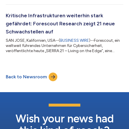
Energiesektor im Mai 2023 liefert. Forescout Research - Vedere
Labs führte eine unabhängige Analyse dieser Angriffe durch und
entdeckte eine größere Aktion, die nicht vollständig der APT-
Kritische Infrastrukturen weiterhin stark
Gruppe (Ad...
gefährdet: Forescout Research zeigt 21 neue
Schwachstellen auf
SAN JOSE, Kalifornien, USA--(
BUSINESS WIRE
)--Forescout, ein
weltweit führendes Unternehmen für Cybersicherheit,
veröffentlichte heute „SIERRA:21 – Living on the Edge“, eine
Analyse mit 21 neu entdeckten Schwachstellen in OT/IoT-
Routern und Open-Source-Softwarekomponenten. Der Bericht,
erstellt von Forescout Research – Vedere Labs, einem führenden
globalen Team, das sich der Aufdeckung von Schwachstellen in
Back to Newsroom
kritischen Infrastrukturen widmet – unterstreicht das
anhaltende Risiko für kritische Inf...
Wish your news had