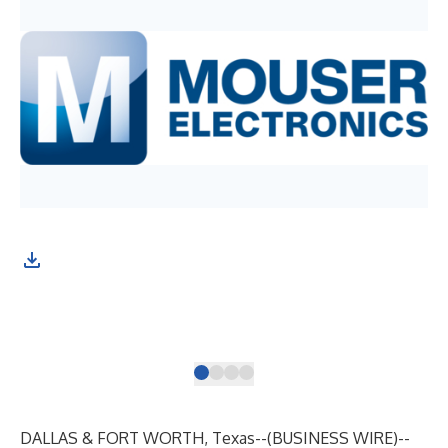
Mou
The
(Ph
DALLAS & FORT WORTH, Texas--(
BUSINESS WIRE
)--