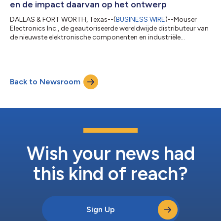
en de impact daarvan op het ontwerp
DALLAS & FORT WORTH, Texas--(
BUSINESS WIRE
)--Mouser
Electronics Inc., de geautoriseerde wereldwijde distributeur van
de nieuwste elektronische componenten en industriële
automatiseringsproducten, heeft de nieuwste aflevering van de
Empowering Innovation Together (EIT) technologieserie Urban
Transport Takes Flight uitgebracht. Hierin wordt de
opkomende sector van Advanced Air Mobility (AAM)
Back to Newsroom
onderzocht. Deze serie gaat in detail in op de technologie
achter elektrische verticaal opstijgende en lan...
Wish your news had
this kind of reach?
Sign Up