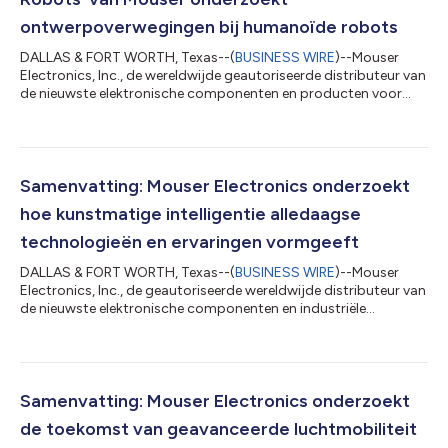
ontwerpoverwegingen bij humanoïde robots
DALLAS & FORT WORTH, Texas--(
BUSINESS WIRE
)--Mouser
Electronics, Inc., de wereldwijde geautoriseerde distributeur van
de nieuwste elektronische componenten en producten voor
industriële automatisering, heeft vandaag de laatste aflevering
aangekondigd in de Empowering Innovation Together (EIT)-
technologiereeks: Rise of the Robots. Deze aflevering
onderzoekt de belangrijkste technologieën achter humanoïde
robots en hun transformatiepotentieel. De reeks laat zien hoe
Samenvatting: Mouser Electronics onderzoekt
deze robots zich hebben ontwik...
hoe kunstmatige intelligentie alledaagse
technologieën en ervaringen vormgeeft
DALLAS & FORT WORTH, Texas--(
BUSINESS WIRE
)--Mouser
Electronics, Inc., de geautoriseerde wereldwijde distributeur van
de nieuwste elektronische componenten en industriële
automatiseringsproducten, heeft vandaag de eerste aflevering
van 2026 aangekondigd in de Empowering Innovation
Together (EIT)-technologiereeks: Engineering AI for Daily Life.
Deze aflevering onderzoekt hoe kunstmatige intelligentie in
toenemende mate wordt geïntegreerd in alledaagse producten
Samenvatting: Mouser Electronics onderzoekt
en diensten, van tools voor onders...
de toekomst van geavanceerde luchtmobiliteit