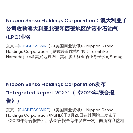
但在各地区略有调整以适应当地要求。为进一步增强知名度，确保
各界都能理解我们集团是一个统一的实体，提升企业价值并实现可
持续的增长，我们决定工业气体业务将统一采用“NIPPON
SANSO”（日本酸素）品牌，并实现全球品牌徽标的标准化。 未
Nippon Sanso Holdings Corporation：澳大利亚子
来，我们将继续大力建设全球知名品牌，成为各利益相关方信任的
公司收购澳大利亚北部和西部地区的液化石油气
公司。 *请注意本集团旗下负责家庭用品业务的膳魔师集团
（Thermos Group）将不会更改品牌徽标。 *日本酸素控股
(LPG)业务
（Nippon Sanso Holdings）以及各集团成员公司的徽标变更将分
东京--(
BUSINESS WIRE
)--(美国商业资讯)-- Nippon Sanso
阶段实施，因此新旧徽标将在一段时期内共存。我们衷心感谢各界
Holdings Corporation（总裁兼首席执行官：Toshihiko
的支持和理解。 日本酸素控股集团（Nippon Sanso Holdings
Hamada）非常高兴地宣布，其在澳大利亚的业务子公司Supagas
Group）是全球第四大工业、电子和医用气体供应商，业务遍及日
Pty Ltd（总部位于澳大利亚新南威尔士州，以下简称“Supagas”）
本、美国、欧洲...
已与Wesfarmers Chemicals, Energy and Fertilisers（以下简
称“WesCEF”）签署购销协议，收购Wesfarmers Kleenheat Gas Pty
Ltd（以下简称“Kleenheat”，从事WesCEF液化石油气业务的处
理）在西澳大利亚州（以下简称“WA”）和北领地（以下简
Nippon Sanso Holdings Corporation发布
称“NT”）的液化石油气销售业务。 收购的背景和目的 Supagas不
“Integrated Report 2023”（《2023年综合报
仅拥有供应液化石油气(LPG)这一核心业务，而且已在新南威尔士
州和昆士兰州的48个办事处和200多个零售点，稳步扩展工业气
告》）
体和其他产品的供应业务。 Supagas一直希望在澳大利亚北部和
东京--(
BUSINESS WIRE
)--(美国商业资讯)-- Nippon Sanso
西部收购一个成熟的销售网络，并扩展其销售渠道。最近，
Holdings Corporation (NSHD)于9月26日在其网站上发布了
Wesfarmers提出出售Kleenheat资产的动...
《2023年综合报告》。该综合报告每年发布一次，向所有利益相
关方（包括我们的集团成员和投资者）提供有关集团财务信息的年
度报告，涵盖管理策略和业务概览，以及包括可持续发展活动在内