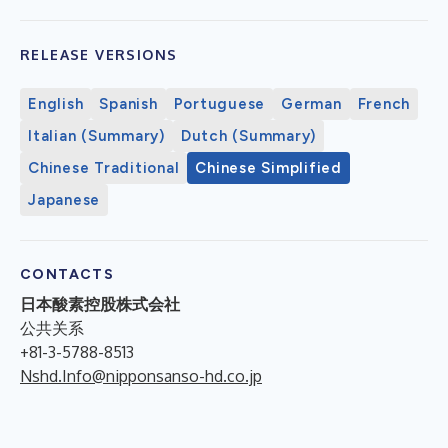
RELEASE VERSIONS
English
Spanish
Portuguese
German
French
Italian (Summary)
Dutch (Summary)
Chinese Traditional
Chinese Simplified
Japanese
CONTACTS
日本酸素控股株式会社
公共关系
+81-3-5788-8513
Nshd.Info@nipponsanso-hd.co.jp