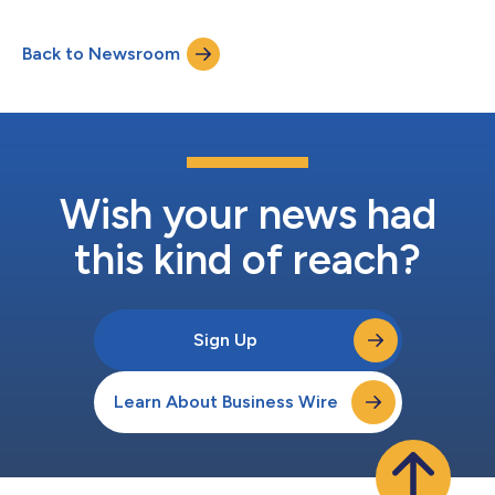
的非财务信息。 在《2023年综合报告》中，我们重点介绍了2022
年5月宣布的中期管理计划“NS Vision 2026 | Enabling the
Back to Newsroom
Future”（“NS Vision 2026”），旨在运用具体的范例，以简单易懂
的方式解释价值创造故事。 《2023年综合报告》以PDF格式发
布，我们在网站某些包含相关信息的页面添加了跳转链接，以提高
可访问性。 请访问我们网站的"Integrated Report"（综合报告）页
面。 《2023年综合报告》主要内容 1) 价值创造 根据NS Vision
2026的进展和对我们业务环境的了解，以首席执行官致辞形式介
绍了NSHD集团的战略。 作为专题报道，介绍了在NS Vision 2026
中定...
Wish your news had
this kind of reach?
Sign Up
Learn About Business Wire