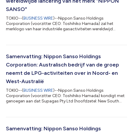
wereldwijde lancering van het merk "NIPPON
SANSO"
TOKIO--(
BUSINESS WIRE
)--Nippon Sanso Holdings
Corporation (voorzitter CEO: Toshihiko Hamada) zal het
merklogo van haar industriële gasactiviteiten wereldwijd
eenmaken en de verandering in stappen implementeren. Tot nu
toe exploiteerde onze groep haar industriële gasactiviteiten
over de hele wereld aan de hand van hetzelfde merksymbool,
dat aan elke regio werd aangepast. Om erkenning en begrip van
onze groep als eengemaakte entiteit onder een ruime waaier
Samenvatting: Nippon Sanso Holdings
belanghebbenden verder te verbeteren, en...
Corporation: Australisch bedrijf van de groep
neemt de LPG-activiteiten over in Noord- en
West-Australië
TOKIO--(
BUSINESS WIRE
)--Nippon Sanso Holdings
Corporation (voorzitter CEO: Toshihiko Hamada) kondigt met
genoegen aan dat Supagas Pty Ltd (hoofdzetel: New South
Wales, Australië; hierna aangeduid als "Supagas"), het
bedrijfsfiliaal in Australië, een koop- en verkoopakkoord heeft
ondertekend met Wesfarmers Chemicals, Energy & Fertilisers
(hierna aangeduid als "WesCEF") om de LPG-
verkoopsactiviteiten over te nemen in West-Australië (hierna
Samenvatting: Nippon Sanso Holdings