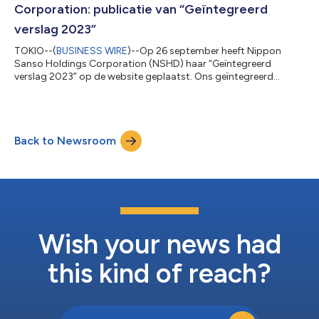
aangeduid als "WA") en het Noordelijke Grondgebied (h...
Corporation: publicatie van “Geïntegreerd
verslag 2023”
TOKIO--(
BUSINESS WIRE
)--Op 26 september heeft Nippon
Sanso Holdings Corporation (NSHD) haar “Geïntegreerd
verslag 2023” op de website geplaatst. Ons geïntegreerd
verslag wordt elk jaar uitgegeven om een jaarverslag te bieden
met de financiële informatie van de groep, inclusief
beheersstrategieën en een overzicht van de bedrijfsactiviteiten,
evenals niet-financiële informatie met inbegrip van activiteiten
Back to Newsroom
ten behoeve van duurzaamheid, voor alle belanghebbenden,
waaronder ook de leden van onze gr...
Wish your news had
this kind of reach?